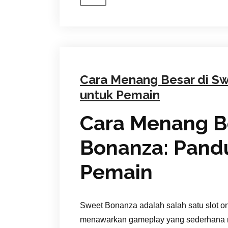
Cara Menang Besar di S
untuk Pemain
Cara Menang B
Bonanza: Pand
Pemain
Sweet Bonanza adalah salah satu slot onl
menawarkan gameplay yang sederhana