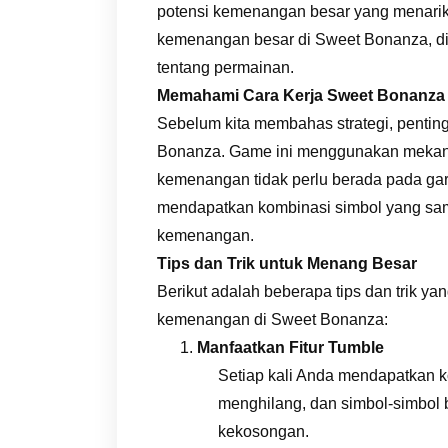
potensi kemenangan besar yang menarik
kemenangan besar di Sweet Bonanza, di
tentang permainan.
Memahami Cara Kerja Sweet Bonanza
Sebelum kita membahas strategi, pentin
Bonanza. Game ini menggunakan mekanis
kemenangan tidak perlu berada pada gar
mendapatkan kombinasi simbol yang sa
kemenangan.
Tips dan Trik untuk Menang Besar
Berikut adalah beberapa tips dan trik 
kemenangan di Sweet Bonanza:
Manfaatkan Fitur Tumble
Setiap kali Anda mendapatkan k
menghilang, dan simbol-simbol b
kekosongan.