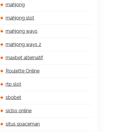
mahjong
mahjong slot
mahjong ways
mahjong ways 2
maxbet alternatif
Roulette Online
rtp slot
sbobet
sicbo online
situs spaceman