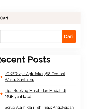
Cari
Cari
ecent Posts
JOKER123 : Apk Joker388 Temani
Waktu Santaimu
Tips Booking Murah dan Mudah di
MGRiyahHotel
Scrub Alami dari Teh Hijau: Antioksidan