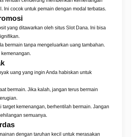
itas rendah cenderung memberikan kemenangan
il. Ini cocok untuk pemain dengan modal terbatas.
romosi
t yang ditawarkan oleh situs Slot Dana. Ini bisa
gnifikan.
a bermain tanpa mengeluarkan uang tambahan.
h kemenangan.
ak
yak uang yang ingin Anda habiskan untuk
t bermain. Jika kalah, jangan terus bermain
erugian.
 target kemenangan, berhentilah bermain. Jangan
o kehilangan semuanya.
rdas
mainan dengan taruhan kecil untuk merasakan