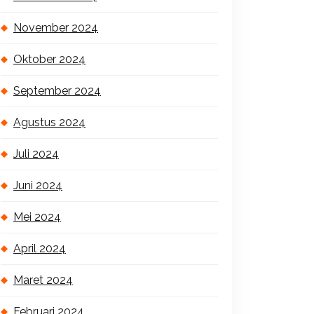
November 2024
Oktober 2024
September 2024
Agustus 2024
Juli 2024
Juni 2024
Mei 2024
April 2024
Maret 2024
Februari 2024