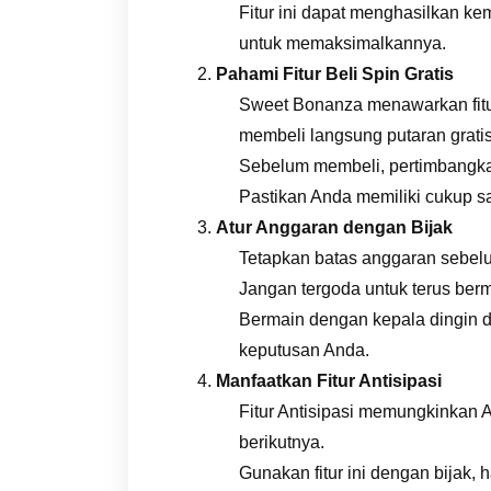
Fitur ini dapat menghasilkan k
untuk memaksimalkannya.
Pahami Fitur Beli Spin Gratis
Sweet Bonanza menawarkan fitu
membeli langsung putaran gratis
Sebelum membeli, pertimbangkan
Pastikan Anda memiliki cukup sal
Atur Anggaran dengan Bijak
Tetapkan batas anggaran sebelu
Jangan tergoda untuk terus ber
Bermain dengan kepala dingin 
keputusan Anda.
Manfaatkan Fitur Antisipasi
Fitur Antisipasi memungkinkan
berikutnya.
Gunakan fitur ini dengan bijak