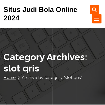
S
Situs Judi Bola Online
k
i
2024
p
t
o
c
o
n
t
Category Archives:
e
n
slot qris
t
Home
Archive by category "slot qris"