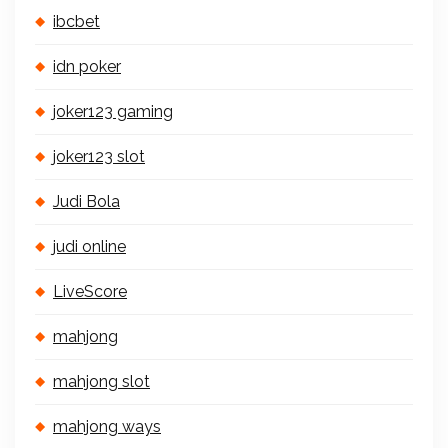
ibcbet
idn poker
joker123 gaming
joker123 slot
Judi Bola
judi online
LiveScore
mahjong
mahjong slot
mahjong ways