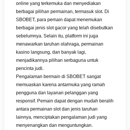
online yang terkemuka dan menyediakan
berbagai pilihan permainan, termasuk slot. Di
SBOBET, para pemain dapat menemukan
berbagai jenis slot gacor yang telah disebutkan
sebelumnya. Selain itu, platform ini juga
menawarkan taruhan olahraga, permainan
kasino langsung, dan banyak lagi,
menjadikannya pilihan serbaguna untuk
pencinta judi.
Pengalaman bermain di SBOBET sangat
memuaskan karena antarmuka yang ramah
pengguna dan layanan pelanggan yang
responsif. Pemain dapat dengan mudah beralih
antara permainan slot dan jenis taruhan
lainnya, menciptakan pengalaman judi yang
menyenangkan dan menguntungkan.