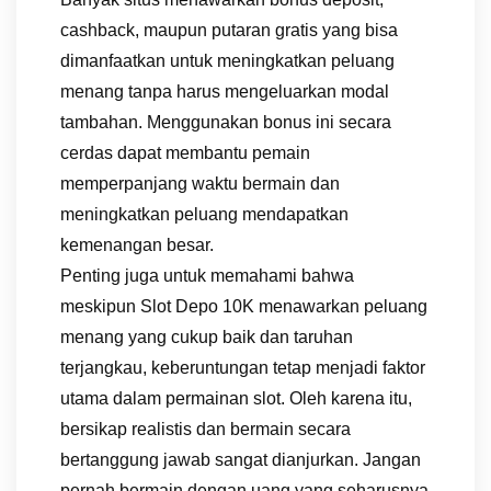
cashback, maupun putaran gratis yang bisa
dimanfaatkan untuk meningkatkan peluang
menang tanpa harus mengeluarkan modal
tambahan. Menggunakan bonus ini secara
cerdas dapat membantu pemain
memperpanjang waktu bermain dan
meningkatkan peluang mendapatkan
kemenangan besar.
Penting juga untuk memahami bahwa
meskipun Slot Depo 10K menawarkan peluang
menang yang cukup baik dan taruhan
terjangkau, keberuntungan tetap menjadi faktor
utama dalam permainan slot. Oleh karena itu,
bersikap realistis dan bermain secara
bertanggung jawab sangat dianjurkan. Jangan
pernah bermain dengan uang yang seharusnya