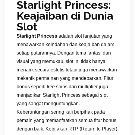
Starlight Princess:
Keajaiban di Dunia
Slot
Starlight Princess
adalah slot lanjutan yang
menawarkan keindahan dan keajaiban dalam
setiap putarannya. Dengan tema fantasi dan
visual yang memukau, slot ini tidak hanya
menarik secara estetis tetapi juga menawarkan
mekanik permainan yang mendebarkan. Fitur
bonus seperti free spins dan multiplier juga
menjadikan Starlight Princess sebagai slot
yang sangat menguntungkan.
Keberuntungan sering kali berpihak pada
pemain yang memanfaatkan semua fitur bonus
dengan baik. Kebijakan RTP (Return to Player)