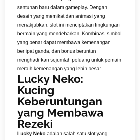
sentuhan baru dalam gameplay. Dengan
desain yang memikat dan animasi yang
menakjubkan, slot ini menciptakan lingkungan
bermain yang mendebarkan. Kombinasi simbol
yang benar dapat membawa kemenangan
berlipat ganda, dan bonus beruntun
menghadirkan sejumlah peluang untuk pemain
meraih kemenangan yang lebih besar.
Lucky Neko:
Kucing
Keberuntungan
yang Membawa
Rezeki
Lucky Neko
adalah salah satu slot yang