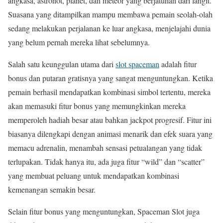
angkasa, astronot, planet, dan meteor yang berjatuhan dari langit.
Suasana yang ditampilkan mampu membawa pemain seolah-olah
sedang melakukan perjalanan ke luar angkasa, menjelajahi dunia
yang belum pernah mereka lihat sebelumnya.
Salah satu keunggulan utama dari
slot spaceman
adalah fitur
bonus dan putaran gratisnya yang sangat menguntungkan. Ketika
pemain berhasil mendapatkan kombinasi simbol tertentu, mereka
akan memasuki fitur bonus yang memungkinkan mereka
memperoleh hadiah besar atau bahkan jackpot progresif. Fitur ini
biasanya dilengkapi dengan animasi menarik dan efek suara yang
memacu adrenalin, menambah sensasi petualangan yang tidak
terlupakan. Tidak hanya itu, ada juga fitur “wild” dan “scatter”
yang membuat peluang untuk mendapatkan kombinasi
kemenangan semakin besar.
Selain fitur bonus yang menguntungkan, Spaceman Slot juga