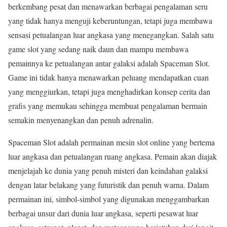
berkembang pesat dan menawarkan berbagai pengalaman seru
yang tidak hanya menguji keberuntungan, tetapi juga membawa
sensasi petualangan luar angkasa yang menegangkan. Salah satu
game slot yang sedang naik daun dan mampu membawa
pemainnya ke petualangan antar galaksi adalah Spaceman Slot.
Game ini tidak hanya menawarkan peluang mendapatkan cuan
yang menggiurkan, tetapi juga menghadirkan konsep cerita dan
grafis yang memukau sehingga membuat pengalaman bermain
semakin menyenangkan dan penuh adrenalin.
Spaceman Slot adalah permainan mesin slot online yang bertema
luar angkasa dan petualangan ruang angkasa. Pemain akan diajak
menjelajah ke dunia yang penuh misteri dan keindahan galaksi
dengan latar belakang yang futuristik dan penuh warna. Dalam
permainan ini, simbol-simbol yang digunakan menggambarkan
berbagai unsur dari dunia luar angkasa, seperti pesawat luar