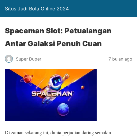
Situs Judi Bola Online 2024
Spaceman Slot: Petualangan
Antar Galaksi Penuh Cuan
Super Duper
7 bulan ago
Di zaman sekarang ini, dunia perjudian daring semakin