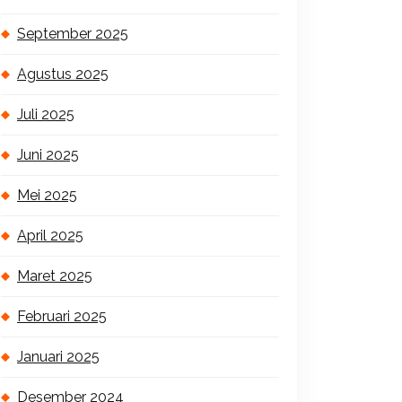
September 2025
Agustus 2025
Juli 2025
Juni 2025
Mei 2025
April 2025
Maret 2025
Februari 2025
Januari 2025
Desember 2024