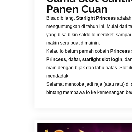
Panen Cuan
Bisa dibilang,
Starlight Princess
adalah 
menguntungkan di tahun ini. Mulai dari ta
yang bisa bikin saldo lo meroket, sampai
makin seru buat dimainin.
Kalau lo belum pernah cobain
Princess 
Princess
, daftar,
starlight slot login
, da
main dengan bijak dan tahu batas. Slot it
mendadak.
Selamat mencoba jadi raja (atau ratu) di
bintang membawa lo ke kemenangan be