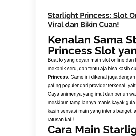
Starlight Princess: Slot
Viral dan Bikin Cuan!
Kenalan Sama Sta
Princess Slot ya
Buat lo yang doyan main slot online dan
mekanik seru, dan tentu aja bisa kasih c
Princess
. Game ini dikenal juga denga
paling populer dari provider terkenal, yai
Gaya animenya yang imut dan penuh warna
meskipun tampilannya manis kayak gula
kasih sensasi main yang intens banget, 
ratusan kali!
Cara Main Starli