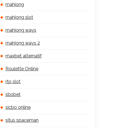
mahjong
mahjong slot
mahjong ways
mahjong ways 2
maxbet alternatif
Roulette Online
rtp slot
sbobet
sicbo online
situs spaceman