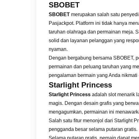
SBOBET
SBOBET
merupakan salah satu penyedia
Pasjackpot. Platform ini tidak hanya men
taruhan olahraga dan permainan meja.
solid dan layanan pelanggan yang resp
nyaman.
Dengan bergabung bersama SBOBET, pe
permainan dan peluang taruhan yang me
pengalaman bermain yang Anda nikmati d
Starlight Princess
Starlight Princess
adalah slot menarik 
magis. Dengan desain grafis yang berwa
mengagumkan, permainan ini menawark
Salah satu fitur menonjol dari Starlig
pengganda besar selama putaran gratis.
Selama putaran gratis, pemain dapat me