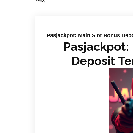
Pasjackpot: Main Slot Bonus Depo
Pasjackpot:
Deposit Te