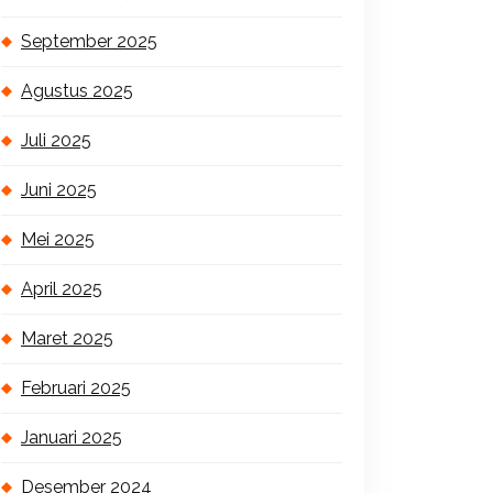
September 2025
Agustus 2025
Juli 2025
Juni 2025
Mei 2025
April 2025
Maret 2025
Februari 2025
Januari 2025
Desember 2024