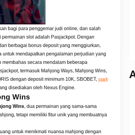
an bagi para penggemar judi online, dan salah
i permainan slot adalah Pasjackpot. Dengan
 dan berbagai bonus deposit yang menggiurkan,
ma untuk mendapatkan pengalaman perjudian yang
 akan membahas secara mendalam beberapa
A
Pasjackpot, termasuk Mahjong Ways, Mahjong Wins,
ot QRIS dengan deposit minimum 10K, SBOBET,
starli
yang disediakan oleh Nexus Engine.
ong Wins
jong Wins
, dua permainan yang sama-sama
mahjong, tetapi memiliki fitur unik yang membuatnya
uang untuk menikmati nuansa mahjong dengan