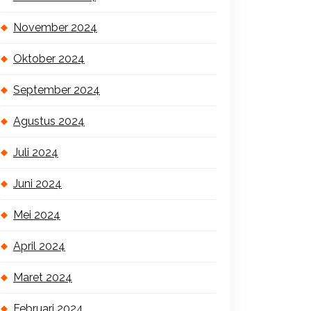
November 2024
Oktober 2024
September 2024
Agustus 2024
Juli 2024
Juni 2024
Mei 2024
April 2024
Maret 2024
Februari 2024