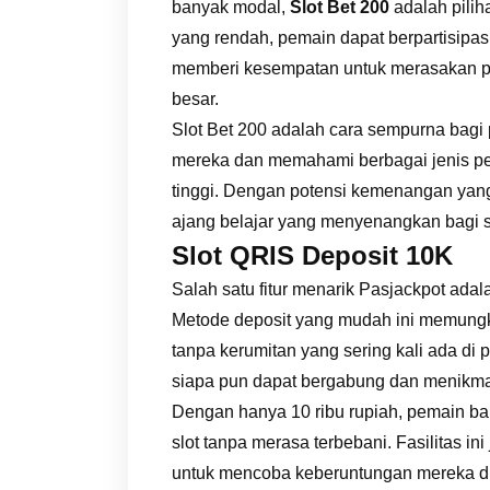
banyak modal,
Slot Bet 200
adalah pilih
yang rendah, pemain dapat berpartisipasi
memberi kesempatan untuk merasakan pe
besar.
Slot Bet 200 adalah cara sempurna bag
mereka dan memahami berbagai jenis pe
tinggi. Dengan potensi kemenangan yang
ajang belajar yang menyenangkan bagi 
Slot QRIS Deposit 10K
Salah satu fitur menarik Pasjackpot ada
Metode deposit yang mudah ini memung
tanpa kerumitan yang sering kali ada di 
siapa pun dapat bergabung dan menikmat
Dengan hanya 10 ribu rupiah, pemain b
slot tanpa merasa terbebani. Fasilitas i
untuk mencoba keberuntungan mereka di 