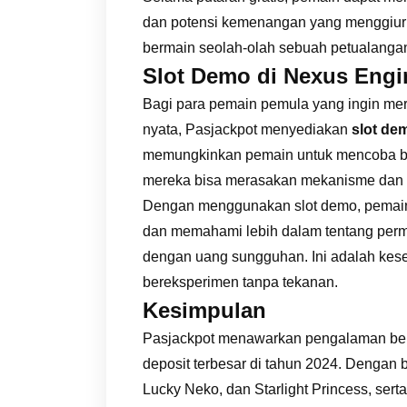
dan potensi kemenangan yang menggiurka
bermain seolah-olah sebuah petualangan
Slot Demo di Nexus Engi
Bagi para pemain pemula yang ingin me
nyata, Pasjackpot menyediakan
slot de
memungkinkan pemain untuk mencoba ber
mereka bisa merasakan mekanisme dan f
Dengan menggunakan slot demo, pemain 
dan memahami lebih dalam tentang per
dengan uang sungguhan. Ini adalah kes
bereksperimen tanpa tekanan.
Kesimpulan
Pasjackpot menawarkan pengalaman ber
deposit terbesar di tahun 2024. Dengan 
Lucky Neko, dan Starlight Princess, sert