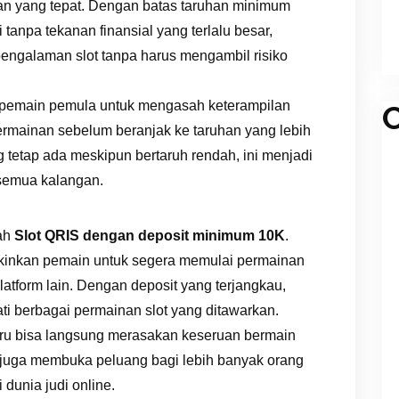
an yang tepat. Dengan batas taruhan minimum
 tanpa tekanan finansial yang terlalu besar,
ngalaman slot tanpa harus mengambil risiko
i pemain pemula untuk mengasah keterampilan
C
rmainan sebelum beranjak ke taruhan yang lebih
 tetap ada meskipun bertaruh rendah, ini menjadi
semua kalangan.
lah
Slot QRIS dengan deposit minimum 10K
.
kinkan pemain untuk segera memulai permainan
platform lain. Dengan deposit yang terjangkau,
i berbagai permainan slot yang ditawarkan.
aru bisa langsung merasakan keseruan bermain
ni juga membuka peluang bagi lebih banyak orang
dunia judi online.