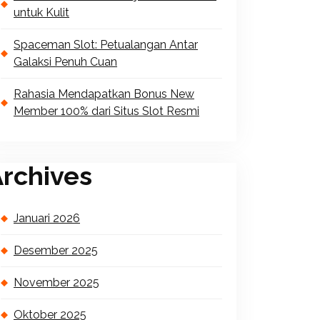
untuk Kulit
Spaceman Slot: Petualangan Antar
Galaksi Penuh Cuan
Rahasia Mendapatkan Bonus New
Member 100% dari Situs Slot Resmi
rchives
Januari 2026
Desember 2025
November 2025
Oktober 2025