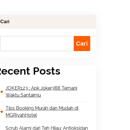
Cari
Cari
ecent Posts
JOKER123 : Apk Joker388 Temani
Waktu Santaimu
Tips Booking Murah dan Mudah di
MGRiyahHotel
Scrub Alami dari Teh Hijau: Antioksidan