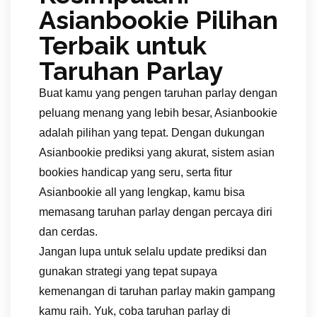
Asianbookie Pilihan
Terbaik untuk
Taruhan Parlay
Buat kamu yang pengen taruhan parlay dengan
peluang menang yang lebih besar, Asianbookie
adalah pilihan yang tepat. Dengan dukungan
Asianbookie prediksi yang akurat, sistem asian
bookies handicap yang seru, serta fitur
Asianbookie all yang lengkap, kamu bisa
memasang taruhan parlay dengan percaya diri
dan cerdas.
Jangan lupa untuk selalu update prediksi dan
gunakan strategi yang tepat supaya
kemenangan di taruhan parlay makin gampang
kamu raih. Yuk, coba taruhan parlay di