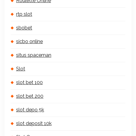
Roulette Online
rtp slot
sbobet
sicbo online
situs spaceman
Slot
slot bet 100
slot bet 200
slot depo 5k
slot deposit 10k