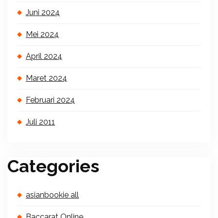
Juni 2024
Mei 2024
April 2024
Maret 2024
Februari 2024
Juli 2011
Categories
asianbookie all
Baccarat Online