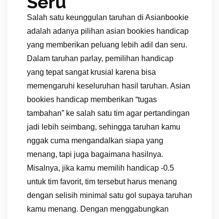
Seru
Salah satu keunggulan taruhan di Asianbookie
adalah adanya pilihan asian bookies handicap
yang memberikan peluang lebih adil dan seru.
Dalam taruhan parlay, pemilihan handicap
yang tepat sangat krusial karena bisa
memengaruhi keseluruhan hasil taruhan. Asian
bookies handicap memberikan “tugas
tambahan” ke salah satu tim agar pertandingan
jadi lebih seimbang, sehingga taruhan kamu
nggak cuma mengandalkan siapa yang
menang, tapi juga bagaimana hasilnya.
Misalnya, jika kamu memilih handicap -0.5
untuk tim favorit, tim tersebut harus menang
dengan selisih minimal satu gol supaya taruhan
kamu menang. Dengan menggabungkan