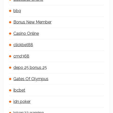
bbq
Bonus New Member
Casino Online
clickbet88
cmd368
depo 25 bonus 25
Gates Of Olympus
ibcbet
idn poker
joker123 gaming