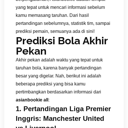
yang tepat untuk mencari informasi sebelum
kamu memasang taruhan. Dari hasil
pertandingan sebelumnya, statistik tim, sampai
prediksi pemain, semuanya ada di sini!
Prediksi Bola Akhir
Pekan
Akhir pekan adalah waktu yang tepat untuk
taruhan bola, karena banyak pertandingan
besar yang digelar. Nah, berikut ini adalah
beberapa prediksi yang bisa kamu
pertimbangkan berdasarkan informasi dari
asianbookie all
:
1.
Pertandingan Liga Premier
Inggris: Manchester United