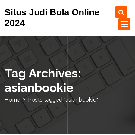
S
Situs Judi Bola Online
k
i
2024
p
t
o
c
o
n
t
Tag Archives:
e
n
asianbookie
t
Home
Posts tagged "asianbookie"