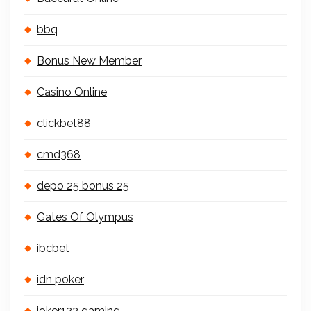
bbq
Bonus New Member
Casino Online
clickbet88
cmd368
depo 25 bonus 25
Gates Of Olympus
ibcbet
idn poker
joker123 gaming