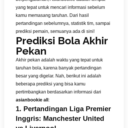
yang tepat untuk mencari informasi sebelum
kamu memasang taruhan. Dari hasil
pertandingan sebelumnya, statistik tim, sampai
prediksi pemain, semuanya ada di sini!
Prediksi Bola Akhir
Pekan
Akhir pekan adalah waktu yang tepat untuk
taruhan bola, karena banyak pertandingan
besar yang digelar. Nah, berikut ini adalah
beberapa prediksi yang bisa kamu
pertimbangkan berdasarkan informasi dari
asianbookie all
:
1.
Pertandingan Liga Premier
Inggris: Manchester United