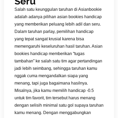
Seru
Salah satu keunggulan taruhan di Asianbookie
adalah adanya pilihan asian bookies handicap
yang memberikan peluang lebih adil dan seru.
Dalam taruhan parlay, pemilihan handicap
yang tepat sangat krusial karena bisa
memengaruhi keseluruhan hasil taruhan. Asian
bookies handicap memberikan “tugas
tambahan” ke salah satu tim agar pertandingan
jadi lebih seimbang, sehingga taruhan kamu
nggak cuma mengandalkan siapa yang
menang, tapi juga bagaimana hasilnya.
Misalnya, jika kamu memilih handicap -0.5
untuk tim favorit, tim tersebut harus menang
dengan selisih minimal satu gol supaya taruhan
kamu menang. Dengan menggabungkan