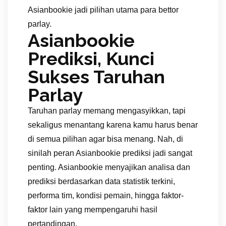
Asianbookie jadi pilihan utama para bettor
parlay.
Asianbookie
Prediksi, Kunci
Sukses Taruhan
Parlay
Taruhan parlay memang mengasyikkan, tapi
sekaligus menantang karena kamu harus benar
di semua pilihan agar bisa menang. Nah, di
sinilah peran Asianbookie prediksi jadi sangat
penting. Asianbookie menyajikan analisa dan
prediksi berdasarkan data statistik terkini,
performa tim, kondisi pemain, hingga faktor-
faktor lain yang mempengaruhi hasil
pertandingan.