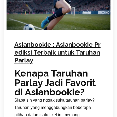
Asianbookie : Asianbookie Pr
ediksi Terbaik untuk Taruhan
Parlay
Kenapa Taruhan
Parlay Jadi Favorit
di Asianbookie?
Siapa sih yang nggak suka taruhan parlay?
Taruhan yang menggabungkan beberapa
pilihan dalam satu tiket ini memang