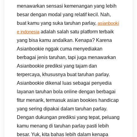
menawarkan sensasi kemenangan yang lebih
besar dengan modal yang relatif kecil. Nah,
buat kamu yang suka taruhan parlay,
asianbooki
adalah salah satu platform terbaik
e indonesia
yang bisa kamu andalkan. Kenapa? Karena
Asianbookie nggak cuma menyediakan
berbagai jenis taruhan, tapi juga menawarkan
Asianbookie prediksi yang tajam dan
terpercaya, khususnya buat taruhan parlay.
Asianbookie dikenal luas sebagai penyedia
layanan taruhan bola online dengan berbagai
fitur menarik, termasuk asian bookies handicap
yang sering dipakai dalam taruhan parlay.
Dengan dukungan prediksi yang tepat, peluang
kamu menang di taruhan parlay pasti lebih
besar. Yuk, kita bahas lebih dalam kenapa