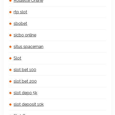
Roulette Online
rtp slot
sbobet
sicbo online
situs spaceman
Slot
slot bet 100
slot bet 200
slot depo 5k
slot deposit 10k