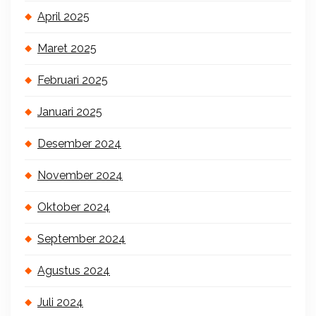
April 2025
Maret 2025
Februari 2025
Januari 2025
Desember 2024
November 2024
Oktober 2024
September 2024
Agustus 2024
Juli 2024