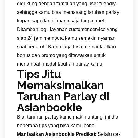
didukung dengan tampilan yang user-friendly,
sehingga kamu bisa memasang taruhan parlay
kapan saja dan di mana saja tanpa ribet.
Ditambah lagi, layanan customer service yang
siap 24 jam membuat kamu semakin nyaman
saat bertaruh. Kamu juga bisa memanfaatkan
bonus dan promo yang ditawarkan untuk
menambah modal taruhan parlay kamu.
Tips Jitu
Memaksimalkan
Taruhan Parlay di
Asianbookie
Biar taruhan parlay kamu makin untung, ini dia
beberapa tips yang bisa kamu coba:
Manfaatkan Asianbookie Prediksi:
Selalu cek