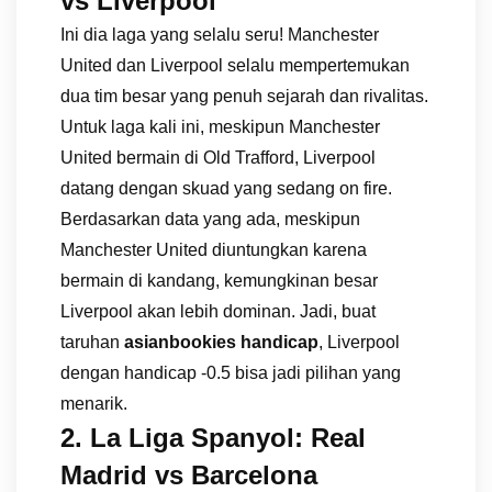
vs Liverpool
Ini dia laga yang selalu seru! Manchester
United dan Liverpool selalu mempertemukan
dua tim besar yang penuh sejarah dan rivalitas.
Untuk laga kali ini, meskipun Manchester
United bermain di Old Trafford, Liverpool
datang dengan skuad yang sedang on fire.
Berdasarkan data yang ada, meskipun
Manchester United diuntungkan karena
bermain di kandang, kemungkinan besar
Liverpool akan lebih dominan. Jadi, buat
taruhan
asianbookies handicap
, Liverpool
dengan handicap -0.5 bisa jadi pilihan yang
menarik.
2.
La Liga Spanyol: Real
Madrid vs Barcelona