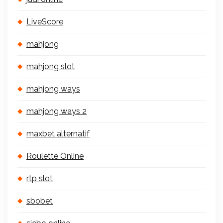
LiveScore
mahjong
mahjong slot
mahjong ways
mahjong ways 2
maxbet alternatif
Roulette Online
rtp slot
sbobet