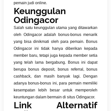
pemain judi online.
Keunggulan
Odingacor
Salah satu keunggulan utama yang ditawarkan
oleh Odingacor adalah bonus-bonus menarik
yang bisa dinikmati oleh para pemain. Bonus
Odingacor ini tidak hanya diberikan kepada
member baru, tetapi juga kepada member setia
yang telah lama bergabung. Bonus ini dapat
berupa bonus deposit, bonus referral, bonus
cashback, dan masih banyak lagi. Dengan
adanya bonus-bonus ini, para pemain memiliki
kesempatan lebih besar untuk memperoleh
keuntungan dalam bermain di situs Odingacor.
Link Alternatif