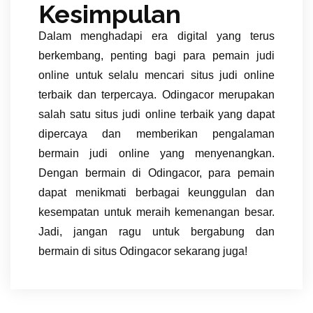
Kesimpulan
Dalam menghadapi era digital yang terus
berkembang, penting bagi para pemain judi
online untuk selalu mencari situs judi online
terbaik dan terpercaya. Odingacor merupakan
salah satu situs judi online terbaik yang dapat
dipercaya dan memberikan pengalaman
bermain judi online yang menyenangkan.
Dengan bermain di Odingacor, para pemain
dapat menikmati berbagai keunggulan dan
kesempatan untuk meraih kemenangan besar.
Jadi, jangan ragu untuk bergabung dan
bermain di situs Odingacor sekarang juga!