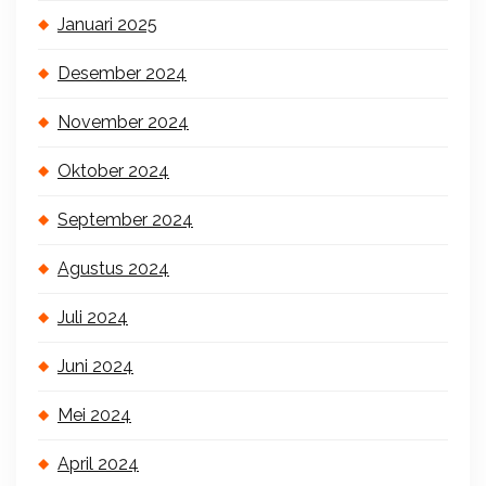
Januari 2025
Desember 2024
November 2024
Oktober 2024
September 2024
Agustus 2024
Juli 2024
Juni 2024
Mei 2024
April 2024