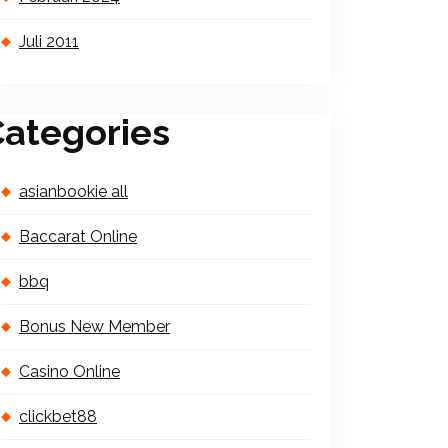
Juli 2011
ategories
asianbookie all
Baccarat Online
bbq
Bonus New Member
Casino Online
clickbet88