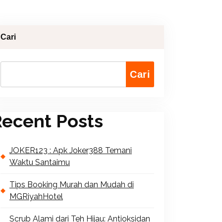
Cari
Cari
ecent Posts
JOKER123 : Apk Joker388 Temani
Waktu Santaimu
Tips Booking Murah dan Mudah di
MGRiyahHotel
Scrub Alami dari Teh Hijau: Antioksidan