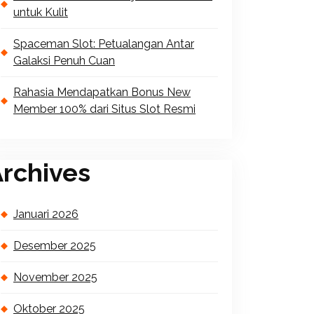
untuk Kulit
Spaceman Slot: Petualangan Antar
Galaksi Penuh Cuan
Rahasia Mendapatkan Bonus New
Member 100% dari Situs Slot Resmi
rchives
Januari 2026
Desember 2025
November 2025
Oktober 2025