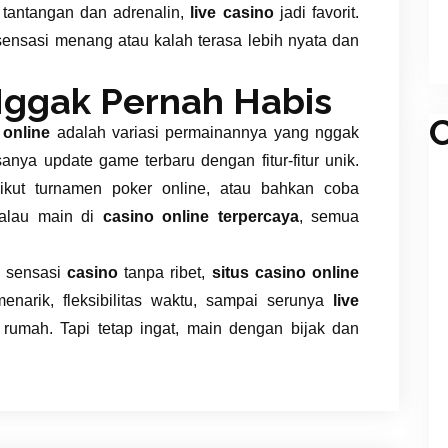
tantangan dan adrenalin,
live casino
jadi favorit.
 sensasi menang atau kalah terasa lebih nyata dan
Nggak Pernah Habis
C
 online
adalah variasi permainannya yang nggak
anya update game terbaru dengan fitur-fitur unik.
 ikut turnamen poker online, atau bahkan coba
 kalau main di
casino online terpercaya
, semua
n sensasi
casino
tanpa ribet,
situs casino online
menarik, fleksibilitas waktu, sampai serunya
live
 rumah. Tapi tetap ingat, main dengan bijak dan