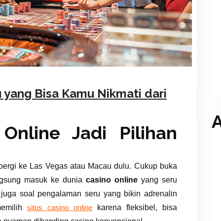
u yang Bisa Kamu Nikmati dari
A
Online Jadi Pilihan
 pergi ke Las Vegas atau Macau dulu. Cukup buka
angsung masuk ke dunia
casino online
yang seru
 juga soal pengalaman seru yang bikin adrenalin
memilih
karena fleksibel, bisa
situs casino online