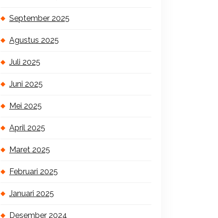
September 2025
Agustus 2025
Juli 2025
Juni 2025
Mei 2025
April 2025
Maret 2025
Februari 2025
Januari 2025
Desember 2024