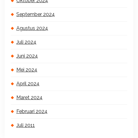
Oktober 2024
September 2024
Agustus 2024
Juli 2024
Juni 2024
Mei 2024
April 2024
Maret 2024
Februari 2024
Juli 2011