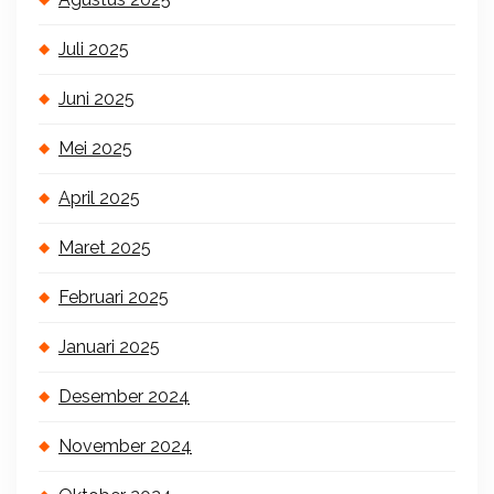
Juli 2025
Juni 2025
Mei 2025
April 2025
Maret 2025
Februari 2025
Januari 2025
Desember 2024
November 2024