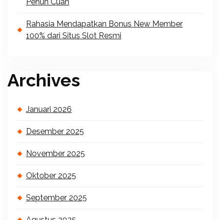
Penuh Cuan
Rahasia Mendapatkan Bonus New Member
100% dari Situs Slot Resmi
Archives
Januari 2026
Desember 2025
November 2025
Oktober 2025
September 2025
Agustus 2025