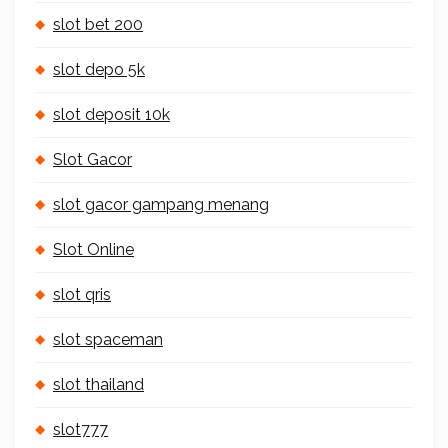
slot bet 200
slot depo 5k
slot deposit 10k
Slot Gacor
slot gacor gampang menang
Slot Online
slot qris
slot spaceman
slot thailand
slot777