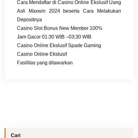
Cara Mendaftar di Casino Online Ekslusif Uang
Asli Maxwin 2024 beserta Cara Melakukan
Depositnya
Casino Slot Bonus New Member 100%
Jam Gacor 01:30 WIB –03:30 WIB
Casino Online Ekslusif Spade Gaming
Casino Online Ekslusif
Fasilitas yang ditawarkan
Cari