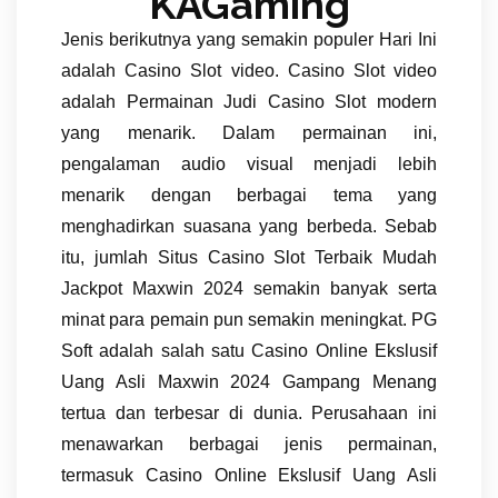
KAGaming
Jenis berikutnya yang semakin populer Hari Ini
adalah Casino Slot video. Casino Slot video
adalah Permainan Judi Casino Slot modern
yang menarik. Dalam permainan ini,
pengalaman audio visual menjadi lebih
menarik dengan berbagai tema yang
menghadirkan suasana yang berbeda. Sebab
itu, jumlah Situs Casino Slot Terbaik Mudah
Jackpot Maxwin 2024 semakin banyak serta
minat para pemain pun semakin meningkat. PG
Soft adalah salah satu Casino Online Ekslusif
Uang Asli Maxwin 2024 Gampang Menang
tertua dan terbesar di dunia. Perusahaan ini
menawarkan berbagai jenis permainan,
termasuk Casino Online Ekslusif Uang Asli