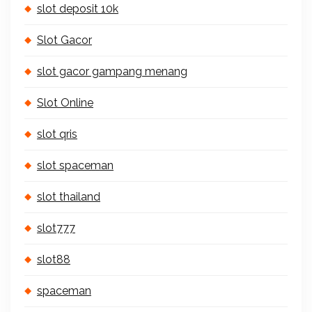
slot deposit 10k
Slot Gacor
slot gacor gampang menang
Slot Online
slot qris
slot spaceman
slot thailand
slot777
slot88
spaceman