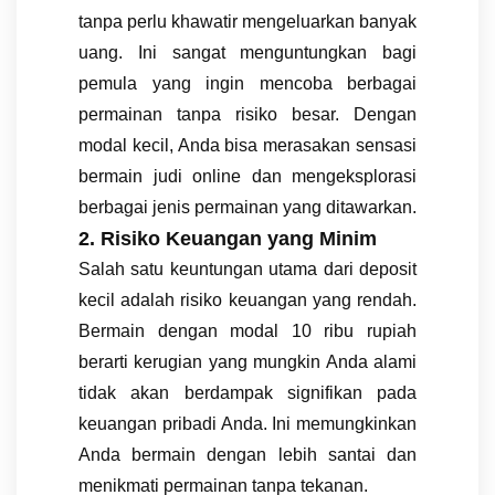
tanpa perlu khawatir mengeluarkan banyak
uang. Ini sangat menguntungkan bagi
pemula yang ingin mencoba berbagai
permainan tanpa risiko besar. Dengan
modal kecil, Anda bisa merasakan sensasi
bermain judi online dan mengeksplorasi
berbagai jenis permainan yang ditawarkan.
2.
Risiko Keuangan yang Minim
Salah satu keuntungan utama dari deposit
kecil adalah risiko keuangan yang rendah.
Bermain dengan modal 10 ribu rupiah
berarti kerugian yang mungkin Anda alami
tidak akan berdampak signifikan pada
keuangan pribadi Anda. Ini memungkinkan
Anda bermain dengan lebih santai dan
menikmati permainan tanpa tekanan.