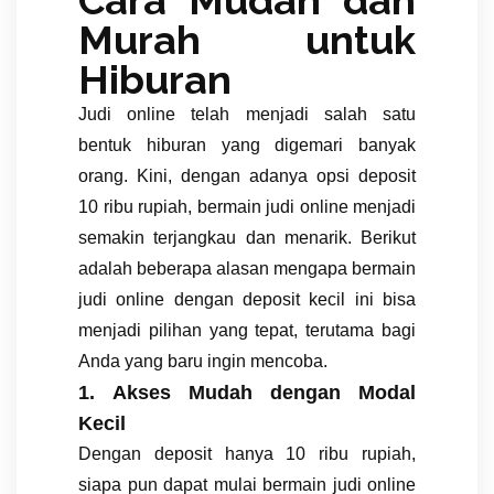
Cara Mudah dan
Murah untuk
Hiburan
Judi online telah menjadi salah satu
bentuk hiburan yang digemari banyak
orang. Kini, dengan adanya opsi deposit
10 ribu rupiah, bermain judi online menjadi
semakin terjangkau dan menarik. Berikut
adalah beberapa alasan mengapa bermain
judi online dengan deposit kecil ini bisa
menjadi pilihan yang tepat, terutama bagi
Anda yang baru ingin mencoba.
1.
Akses Mudah dengan Modal
Kecil
Dengan deposit hanya 10 ribu rupiah,
siapa pun dapat mulai bermain judi online