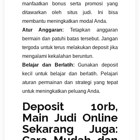
manfaatkan bonus serta promosi yang
ditawarkan oleh situs judi. Ini bisa
membantu meningkatkan modal Anda.
Atur Anggaran:
Tetapkan anggaran
bermain dan patuhi batas tersebut. Jangan
tergoda untuk terus melakukan deposit jika
mengalami kekalahan beruntun.
Belajar dan Berlatih:
Gunakan deposit
kecil untuk belajar dan berlatih. Pelajari
aturan permainan dan strategi yang tepat
untuk meningkatkan peluang Anda.
Deposit 10rb,
Main Judi Online
Sekarang Juga: