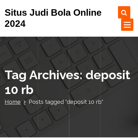
S
Situs Judi Bola Online
k
i
2024
p
t
o
c
o
n
t
Tag Archives: deposit
e
n
10 rb
t
Home
Posts tagged "deposit 10 rb"