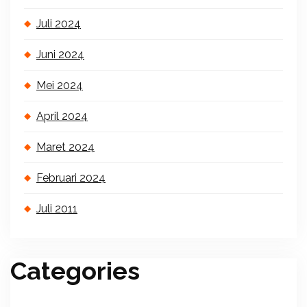
Juli 2024
Juni 2024
Mei 2024
April 2024
Maret 2024
Februari 2024
Juli 2011
Categories