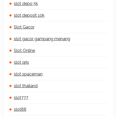
slot depo 5k
slot deposit 10k
Slot Gacor
slot gacor gampang menang
Slot Online
slot qris
slot spaceman
slot thailand
slot777
slot88