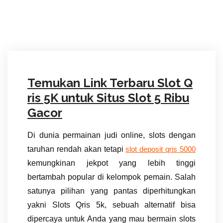
Temukan Link Terbaru Slot Q
ris 5K untuk Situs Slot 5 Ribu
Gacor
Di dunia permainan judi online, slots dengan
taruhan rendah akan tetapi
slot deposit qris 5000
kemungkinan jekpot yang lebih tinggi
bertambah popular di kelompok pemain. Salah
satunya pilihan yang pantas diperhitungkan
yakni Slots Qris 5k, sebuah alternatif bisa
dipercaya untuk Anda yang mau bermain slots