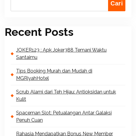
Cari
Recent Posts
JOKER123 : Apk Joker388 Temani Waktu
Santaimu
Tips Booking Murah dan Mudah di
MGRiyahHotel
Scrub Alami dari Teh Hijau: Antioksidan untuk
Kulit
Spaceman Slot: Petualangan Antar Galaksi
Penuh Cuan
Rahasia Mendapatkan Bonus New Member