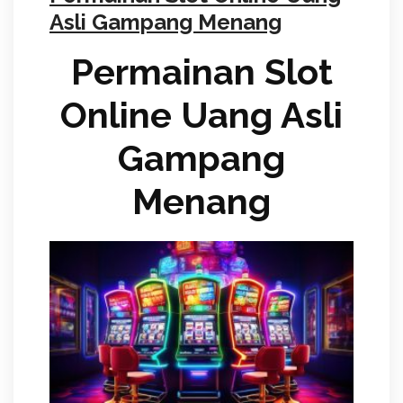
Asli Gampang Menang
Permainan Slot
Online Uang Asli
Gampang
Menang