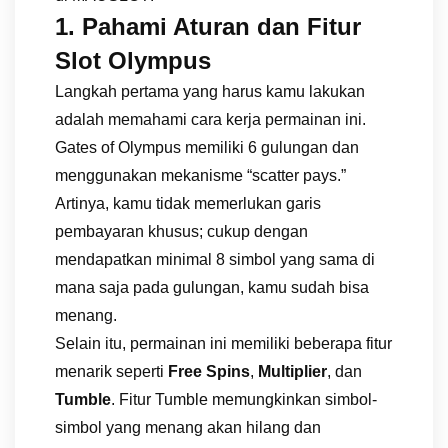
1. Pahami Aturan dan Fitur
Slot Olympus
Langkah pertama yang harus kamu lakukan
adalah memahami cara kerja permainan ini.
Gates of Olympus memiliki 6 gulungan dan
menggunakan mekanisme “scatter pays.”
Artinya, kamu tidak memerlukan garis
pembayaran khusus; cukup dengan
mendapatkan minimal 8 simbol yang sama di
mana saja pada gulungan, kamu sudah bisa
menang.
Selain itu, permainan ini memiliki beberapa fitur
menarik seperti
Free Spins
,
Multiplier
, dan
Tumble
. Fitur Tumble memungkinkan simbol-
simbol yang menang akan hilang dan