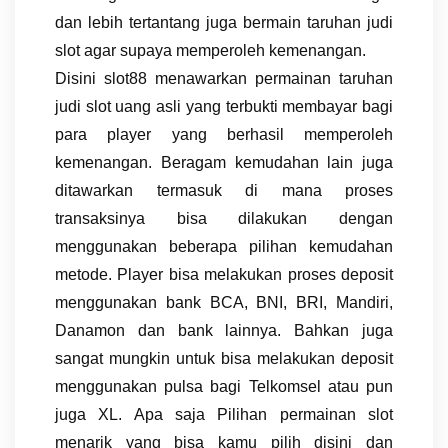
dan lebih tertantang juga bermain taruhan judi
slot agar supaya memperoleh kemenangan.
Disini slot88 menawarkan permainan taruhan
judi slot uang asli yang terbukti membayar bagi
para player yang berhasil memperoleh
kemenangan. Beragam kemudahan lain juga
ditawarkan termasuk di mana proses
transaksinya bisa dilakukan dengan
menggunakan beberapa pilihan kemudahan
metode. Player bisa melakukan proses deposit
menggunakan bank BCA, BNI, BRI, Mandiri,
Danamon dan bank lainnya. Bahkan juga
sangat mungkin untuk bisa melakukan deposit
menggunakan pulsa bagi Telkomsel atau pun
juga XL. Apa saja Pilihan permainan slot
menarik yang bisa kamu pilih disini dan