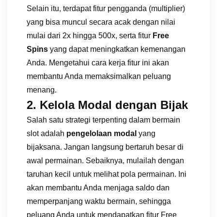
Selain itu, terdapat fitur pengganda (multiplier)
yang bisa muncul secara acak dengan nilai
mulai dari 2x hingga 500x, serta fitur
Free
Spins
yang dapat meningkatkan kemenangan
Anda. Mengetahui cara kerja fitur ini akan
membantu Anda memaksimalkan peluang
menang.
2. Kelola Modal dengan Bijak
Salah satu strategi terpenting dalam bermain
slot adalah
pengelolaan modal
yang
bijaksana. Jangan langsung bertaruh besar di
awal permainan. Sebaiknya, mulailah dengan
taruhan kecil untuk melihat pola permainan. Ini
akan membantu Anda menjaga saldo dan
memperpanjang waktu bermain, sehingga
peluang Anda untuk mendapatkan fitur Free