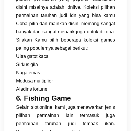
disini misalnya adalah idnlive. Koleksi pilihan
permainan taruhan judi idn yang bisa kamu
Coba pilih dan mainkan disini memang sangat
banyak dan sangat menarik juga untuk dicoba.
Silakan Kamu pilih beberapa koleksi games
paling populernya sebagai berikut:
Ultra gatot kaca
Sirkus gila
Naga emas
Medusa multiplier
Aladins fortune
6. Fishing Game
Selain slot online, kami juga menawarkan jenis
pilihan permainan lain termasuk juga
permainan taruhan judi tembak ikan.