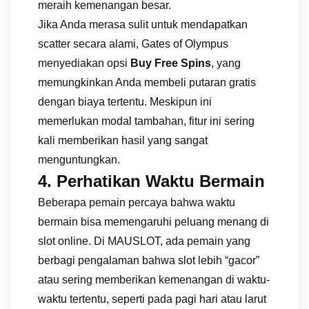
meraih kemenangan besar.
Jika Anda merasa sulit untuk mendapatkan
scatter secara alami, Gates of Olympus
menyediakan opsi
Buy Free Spins
, yang
memungkinkan Anda membeli putaran gratis
dengan biaya tertentu. Meskipun ini
memerlukan modal tambahan, fitur ini sering
kali memberikan hasil yang sangat
menguntungkan.
4. Perhatikan Waktu Bermain
Beberapa pemain percaya bahwa waktu
bermain bisa memengaruhi peluang menang di
slot online. Di MAUSLOT, ada pemain yang
berbagi pengalaman bahwa slot lebih “gacor”
atau sering memberikan kemenangan di waktu-
waktu tertentu, seperti pada pagi hari atau larut