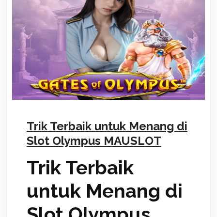
Trik Terbaik untuk Menang di
Slot Olympus MAUSLOT
Trik Terbaik
untuk Menang di
Slot Olympus