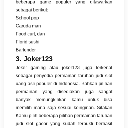
beberapa game populer yang ditawarkan
sebagai berikut:
School pop
Garuda man
Food curt, dan
Florid sushi
Bartender
3. Joker123
Joker gaming atau joker123 juga terkenal
sebagai penyedia permainan taruhan judi slot
uang asli populer di Indonesia. Bahkan pilihan
permainan yang disediakan juga sangat
banyak memungkinkan kamu untuk bisa
memilih mana saja sesuai keinginan. Silakan
Kamu pilih beberapa pilihan permainan taruhan
judi slot gacor yang sudah terbukti berhasil