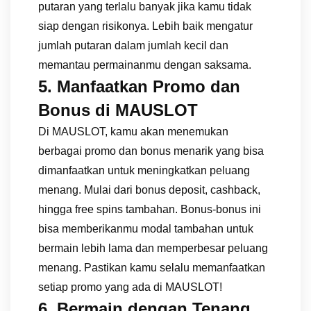
putaran yang terlalu banyak jika kamu tidak
siap dengan risikonya. Lebih baik mengatur
jumlah putaran dalam jumlah kecil dan
memantau permainanmu dengan saksama.
5. Manfaatkan Promo dan
Bonus di MAUSLOT
Di MAUSLOT, kamu akan menemukan
berbagai promo dan bonus menarik yang bisa
dimanfaatkan untuk meningkatkan peluang
menang. Mulai dari bonus deposit, cashback,
hingga free spins tambahan. Bonus-bonus ini
bisa memberikanmu modal tambahan untuk
bermain lebih lama dan memperbesar peluang
menang. Pastikan kamu selalu memanfaatkan
setiap promo yang ada di MAUSLOT!
6. Bermain dengan Tenang