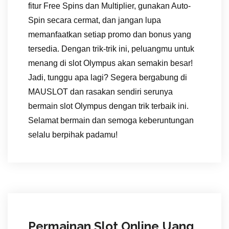
fitur Free Spins dan Multiplier, gunakan Auto-
Spin secara cermat, dan jangan lupa
memanfaatkan setiap promo dan bonus yang
tersedia. Dengan trik-trik ini, peluangmu untuk
menang di slot Olympus akan semakin besar!
Jadi, tunggu apa lagi? Segera bergabung di
MAUSLOT dan rasakan sendiri serunya
bermain slot Olympus dengan trik terbaik ini.
Selamat bermain dan semoga keberuntungan
selalu berpihak padamu!
Permainan Slot Online Uang