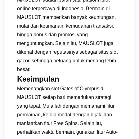
online terpercaya di Indonesia. Bermain di
MAUSLOT memberikan banyak keuntungan,
mulai dari keamanan, kemudahan transaksi,
hingga bonus dan promosi yang
menguntungkan. Selain itu, MAUSLOT juga
dikenal dengan reputasinya sebagai situs slot
gacor, sehingga peluang untuk menang lebih
besar.
Kesimpulan
Memenangkan slot Gates of Olympus di
MAUSLOT setiap hari memerlukan strategi
yang tepat. Mulailah dengan memahami fitur
permainan, kelola modal dengan bijak, dan
manfaatkan fitur Free Spins. Selain itu,
perhatikan waktu bermain, gunakan fitur Auto-