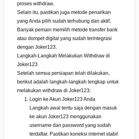
proses withdraw.
Selain itu, pastikan juga metode penarikan
yang Anda pilih sudah terhubung dan aktif.
Banyak pemain memilih metode transfer bank
atau dompet digital yang sudah terintegrasi
dengan Joker123.
Langkah-Langkah Melakukan Withdraw di
Joker123
Setelah semua persiapan telah dilakukan,
berikut adalah langkah-langkah lengkap untuk
melakukan withdraw di Joker123:
Login ke Akun Joker123 Anda
Langkah awal tentu saja dengan masuk
ke akun Joker123 menggunakan
username dan password yang sudah
terdaftar. Pastikan koneksi internet stabil