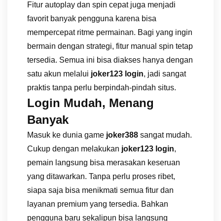
Fitur autoplay dan spin cepat juga menjadi
favorit banyak pengguna karena bisa
mempercepat ritme permainan. Bagi yang ingin
bermain dengan strategi, fitur manual spin tetap
tersedia. Semua ini bisa diakses hanya dengan
satu akun melalui
joker123 login
, jadi sangat
praktis tanpa perlu berpindah-pindah situs.
Login Mudah, Menang
Banyak
Masuk ke dunia game
joker388
sangat mudah.
Cukup dengan melakukan
joker123 login
,
pemain langsung bisa merasakan keseruan
yang ditawarkan. Tanpa perlu proses ribet,
siapa saja bisa menikmati semua fitur dan
layanan premium yang tersedia. Bahkan
pengguna baru sekalipun bisa langsung