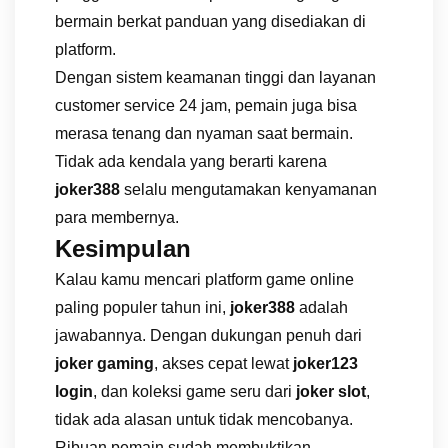
bermain berkat panduan yang disediakan di
platform.
Dengan sistem keamanan tinggi dan layanan
customer service 24 jam, pemain juga bisa
merasa tenang dan nyaman saat bermain.
Tidak ada kendala yang berarti karena
joker388
selalu mengutamakan kenyamanan
para membernya.
Kesimpulan
Kalau kamu mencari platform game online
paling populer tahun ini,
joker388
adalah
jawabannya. Dengan dukungan penuh dari
joker gaming
, akses cepat lewat
joker123
login
, dan koleksi game seru dari
joker slot
,
tidak ada alasan untuk tidak mencobanya.
Ribuan pemain sudah membuktikan