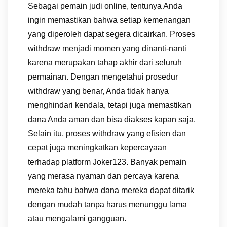
Sebagai pemain judi online, tentunya Anda
ingin memastikan bahwa setiap kemenangan
yang diperoleh dapat segera dicairkan. Proses
withdraw menjadi momen yang dinanti-nanti
karena merupakan tahap akhir dari seluruh
permainan. Dengan mengetahui prosedur
withdraw yang benar, Anda tidak hanya
menghindari kendala, tetapi juga memastikan
dana Anda aman dan bisa diakses kapan saja.
Selain itu, proses withdraw yang efisien dan
cepat juga meningkatkan kepercayaan
terhadap platform Joker123. Banyak pemain
yang merasa nyaman dan percaya karena
mereka tahu bahwa dana mereka dapat ditarik
dengan mudah tanpa harus menunggu lama
atau mengalami gangguan.