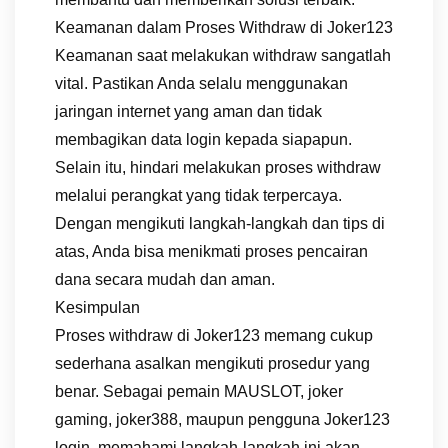
Keamanan dalam Proses Withdraw di Joker123
Keamanan saat melakukan withdraw sangatlah
vital. Pastikan Anda selalu menggunakan
jaringan internet yang aman dan tidak
membagikan data login kepada siapapun.
Selain itu, hindari melakukan proses withdraw
melalui perangkat yang tidak terpercaya.
Dengan mengikuti langkah-langkah dan tips di
atas, Anda bisa menikmati proses pencairan
dana secara mudah dan aman.
Kesimpulan
Proses withdraw di Joker123 memang cukup
sederhana asalkan mengikuti prosedur yang
benar. Sebagai pemain MAUSLOT, joker
gaming, joker388, maupun pengguna Joker123
login, memahami langkah-langkah ini akan