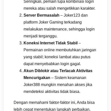
Seringkali, pemain lupa kombinasi login
mereka atau salah mengetikkan karakter.
Server Bermasalah
– Joker123 dan
platform Joker Gaming terkadang
melakukan maintenance, sehingga login
menjadi terganggu.
Koneksi Internet Tidak Stabil
–
Permainan online membutuhkan jaringan
yang stabil; koneksi lambat atau putus
dapat menyebabkan login gagal.
Akun Diblokir atau Terlacak Aktivitas
Mencurigakan
– Sistem keamanan
Joker388 mungkin menahan akses jika
mendeteksi aktivitas tidak biasa.
Dengan memahami faktor-faktor ini, Anda bisa
lebih cepat menentukan langkah perbaikan.