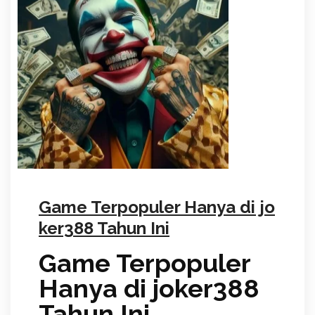
Game Terpopuler Hanya di jo
ker388 Tahun Ini
Game Terpopuler
Hanya di joker388
Tahun Ini