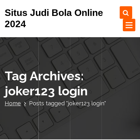
S
Situs Judi Bola Online
k
i
2024
p
t
o
c
o
n
t
Tag Archives:
e
n
joker123 login
t
Home
Posts tagged "joker123 login"