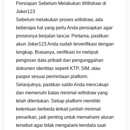
Persiapan Sebelum Melakukan Withdraw di
Joker123
Sebelum melakukan proses withdraw, ada
beberapa hal yang perlu Anda persiapkan agar
prosesnya berjalan lancar. Pertama, pastikan
akun Joker123 Anda sudah terverifikasi dengan
lengkap. Biasanya, verifikasi ini meliputi
pengisian data pribadi dan pengunggahan
dokumen identitas seperti KTP, SIM, atau
paspor sesuai permintaan platform.
Selanjutnya, pastikan saldo Anda mencukupi
dan memenuhi batas minimal withdraw yang
telah ditentukan. Setiap platform memiliki
ketentuan berbeda terkait jumlah minimal
penarikan, jadi penting untuk memahami aturan
tersebut agar tidak mengalami kendala saat