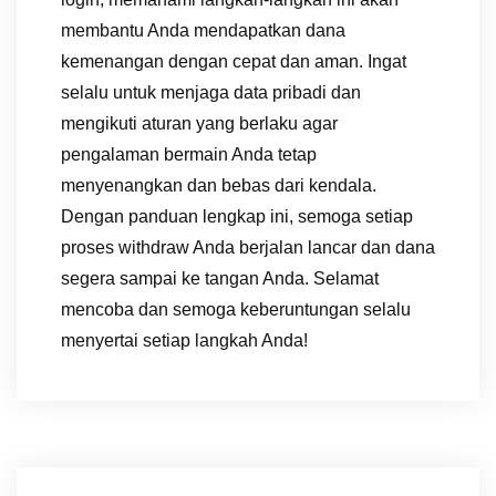
membantu Anda mendapatkan dana
kemenangan dengan cepat dan aman. Ingat
selalu untuk menjaga data pribadi dan
mengikuti aturan yang berlaku agar
pengalaman bermain Anda tetap
menyenangkan dan bebas dari kendala.
Dengan panduan lengkap ini, semoga setiap
proses withdraw Anda berjalan lancar dan dana
segera sampai ke tangan Anda. Selamat
mencoba dan semoga keberuntungan selalu
menyertai setiap langkah Anda!