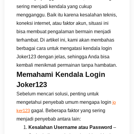
sering menjadi kendala yang cukup
mengganggu. Baik itu karena kesalahan teknis,
koneksi internet, atau faktor akun, situasi ini
bisa membuat pengalaman bermain menjadi
terhambat. Di artikel ini, kami akan membahas
berbagai cara untuk mengatasi kendala login
Joker123 dengan jelas, sehingga Anda bisa
kembali menikmati permainan tanpa hambatan.
Memahami Kendala Login
Joker123
Sebelum mencari solusi, penting untuk
mengetahui penyebab umum mengapa login
jo
gagal. Beberapa faktor yang sering
ker123
menjadi penyebab antara lain:
Kesalahan Username atau Password
–