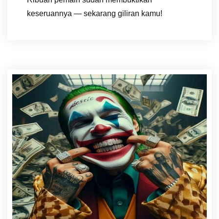
keseruannya — sekarang giliran kamu!