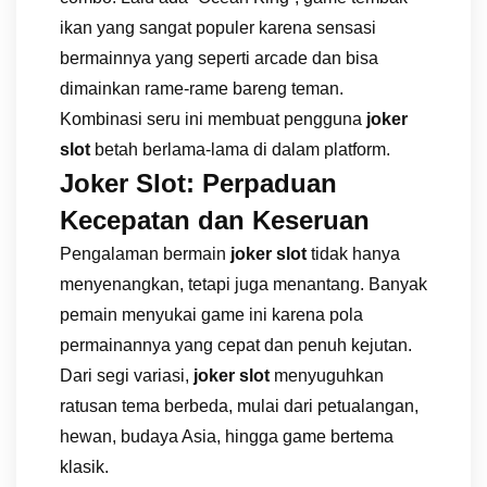
ikan yang sangat populer karena sensasi
bermainnya yang seperti arcade dan bisa
dimainkan rame-rame bareng teman.
Kombinasi seru ini membuat pengguna
joker
slot
betah berlama-lama di dalam platform.
Joker Slot: Perpaduan
Kecepatan dan Keseruan
Pengalaman bermain
joker slot
tidak hanya
menyenangkan, tetapi juga menantang. Banyak
pemain menyukai game ini karena pola
permainannya yang cepat dan penuh kejutan.
Dari segi variasi,
joker slot
menyuguhkan
ratusan tema berbeda, mulai dari petualangan,
hewan, budaya Asia, hingga game bertema
klasik.