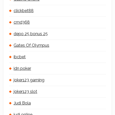
clickbet88
cmd368
depo 25 bonus 25
Gates Of Olympus
ibcbet
idn poker
joker123 gaming
joker123 slot
Judi Bola
judi online