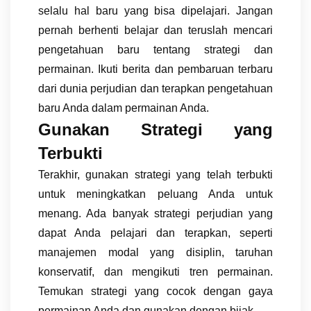
selalu hal baru yang bisa dipelajari. Jangan
pernah berhenti belajar dan teruslah mencari
pengetahuan baru tentang strategi dan
permainan. Ikuti berita dan pembaruan terbaru
dari dunia perjudian dan terapkan pengetahuan
baru Anda dalam permainan Anda.
Gunakan Strategi yang
Terbukti
Terakhir, gunakan strategi yang telah terbukti
untuk meningkatkan peluang Anda untuk
menang. Ada banyak strategi perjudian yang
dapat Anda pelajari dan terapkan, seperti
manajemen modal yang disiplin, taruhan
konservatif, dan mengikuti tren permainan.
Temukan strategi yang cocok dengan gaya
permainan Anda dan gunakan dengan bijak.