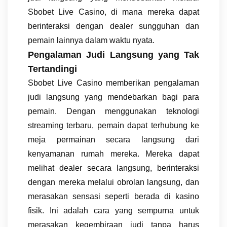
Sbobet Live Casino, di mana mereka dapat
berinteraksi dengan dealer sungguhan dan
pemain lainnya dalam waktu nyata.
Pengalaman Judi Langsung yang Tak
Tertandingi
Sbobet Live Casino memberikan pengalaman
judi langsung yang mendebarkan bagi para
pemain. Dengan menggunakan teknologi
streaming terbaru, pemain dapat terhubung ke
meja permainan secara langsung dari
kenyamanan rumah mereka. Mereka dapat
melihat dealer secara langsung, berinteraksi
dengan mereka melalui obrolan langsung, dan
merasakan sensasi seperti berada di kasino
fisik. Ini adalah cara yang sempurna untuk
merasakan kegembiraan judi tanpa harus