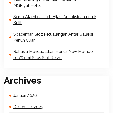
MGRiyahHotel
Scrub Alami dari Teh Hijau: Antioksidan untuk
Kulit
Spaceman Slot: Petualangan Antar Galaksi
Penuh Cuan
Rahasia Mendapatkan Bonus New Member
100% dari Situs Slot Resmi
Archives
Januari 2026
Desember 2025