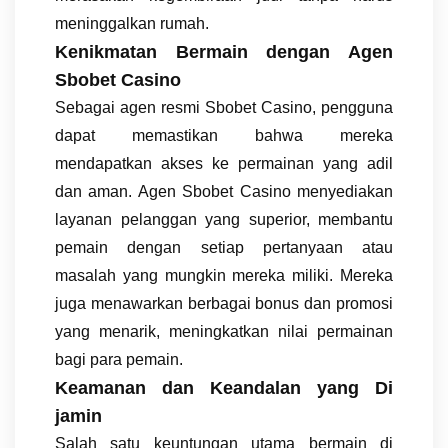
meninggalkan rumah.
Kenikmatan Bermain dengan Agen
Sbobet Casino
Sebagai agen resmi Sbobet Casino, pengguna
dapat memastikan bahwa mereka
mendapatkan akses ke permainan yang adil
dan aman. Agen Sbobet Casino menyediakan
layanan pelanggan yang superior, membantu
pemain dengan setiap pertanyaan atau
masalah yang mungkin mereka miliki. Mereka
juga menawarkan berbagai bonus dan promosi
yang menarik, meningkatkan nilai permainan
bagi para pemain.
Keamanan dan Keandalan yang Di
jamin
Salah satu keuntungan utama bermain di