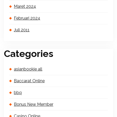
Maret 2024
Februari 2024
Juli 2011
Categories
asianbookie all
Baccarat Online
bbq
Bonus New Member
Casino Online