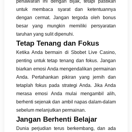
penawaran ini dengan bijak, tetapi pastikan
untuk membaca syarat dan ketentuannya
dengan cermat. Jangan tergoda oleh bonus
besar yang mungkin memiliki persyaratan
taruhan yang sulit dipenuhi.
Tetap Tenang dan Fokus
Ketika Anda bermain di Sbobet Live Casino,
penting untuk tetap tenang dan fokus. Jangan
biarkan emosi Anda mengendalikan permainan
Anda. Pertahankan pikiran yang jernih dan
tetaplah fokus pada strategi Anda. Jika Anda
merasa emosi Anda mulai mengambil alih,
berhenti sejenak dan ambil napas dalam-dalam
sebelum melanjutkan permainan.
Jangan Berhenti Belajar
Dunia perjudian terus berkembang, dan ada