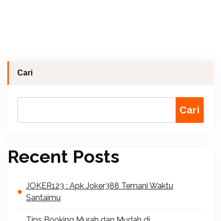
Cari
Cari
Recent Posts
JOKER123 : Apk Joker388 Temani Waktu
Santaimu
Tips Booking Murah dan Mudah di