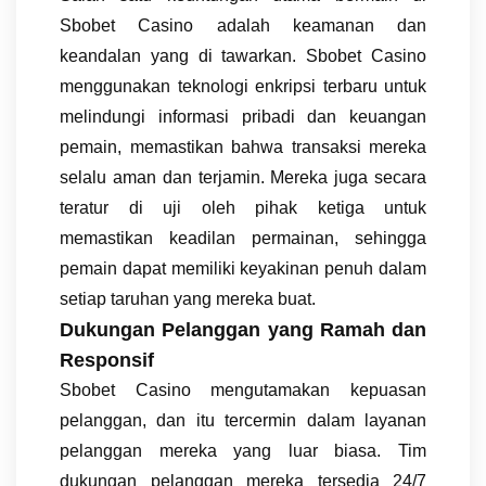
Sbobet Casino adalah keamanan dan
keandalan yang di tawarkan. Sbobet Casino
menggunakan teknologi enkripsi terbaru untuk
melindungi informasi pribadi dan keuangan
pemain, memastikan bahwa transaksi mereka
selalu aman dan terjamin. Mereka juga secara
teratur di uji oleh pihak ketiga untuk
memastikan keadilan permainan, sehingga
pemain dapat memiliki keyakinan penuh dalam
setiap taruhan yang mereka buat.
Dukungan Pelanggan yang Ramah dan
Responsif
Sbobet Casino mengutamakan kepuasan
pelanggan, dan itu tercermin dalam layanan
pelanggan mereka yang luar biasa. Tim
dukungan pelanggan mereka tersedia 24/7