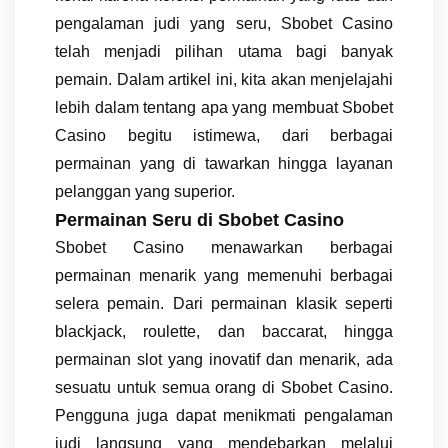
pengalaman judi yang seru, Sbobet Casino
telah menjadi pilihan utama bagi banyak
pemain. Dalam artikel ini, kita akan menjelajahi
lebih dalam tentang apa yang membuat Sbobet
Casino begitu istimewa, dari berbagai
permainan yang di tawarkan hingga layanan
pelanggan yang superior.
Permainan Seru di Sbobet Casino
Sbobet Casino menawarkan berbagai
permainan menarik yang memenuhi berbagai
selera pemain. Dari permainan klasik seperti
blackjack, roulette, dan baccarat, hingga
permainan slot yang inovatif dan menarik, ada
sesuatu untuk semua orang di Sbobet Casino.
Pengguna juga dapat menikmati pengalaman
judi langsung yang mendebarkan melalui