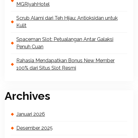
MGRiyahHotel
Scrub Alami dari Teh Hijau: Antioksidan untuk
Kulit
Spaceman Slot: Petualangan Antar Galaksi
Penuh Cuan
Rahasia Mendapatkan Bonus New Member
100% dari Situs Slot Resmi
Archives
Januari 2026
Desember 2025