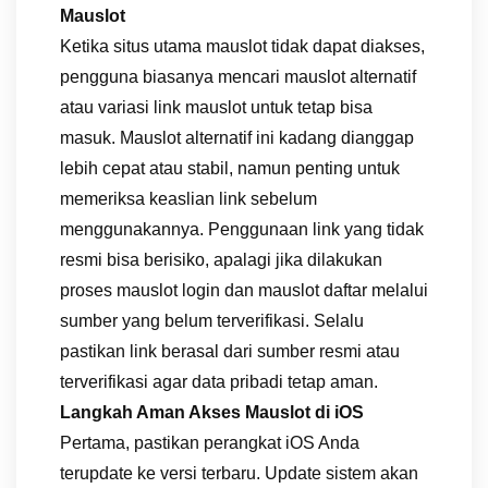
Mauslot
Ketika situs utama mauslot tidak dapat diakses,
pengguna biasanya mencari mauslot alternatif
atau variasi link mauslot untuk tetap bisa
masuk. Mauslot alternatif ini kadang dianggap
lebih cepat atau stabil, namun penting untuk
memeriksa keaslian link sebelum
menggunakannya. Penggunaan link yang tidak
resmi bisa berisiko, apalagi jika dilakukan
proses mauslot login dan mauslot daftar melalui
sumber yang belum terverifikasi. Selalu
pastikan link berasal dari sumber resmi atau
terverifikasi agar data pribadi tetap aman.
Langkah Aman Akses Mauslot di iOS
Pertama, pastikan perangkat iOS Anda
terupdate ke versi terbaru. Update sistem akan