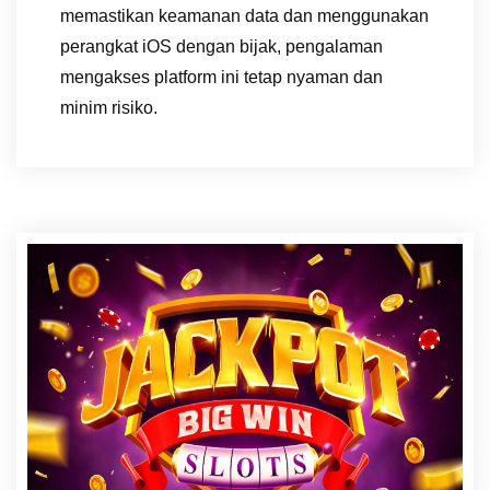
memastikan keamanan data dan menggunakan
perangkat iOS dengan bijak, pengalaman
mengakses platform ini tetap nyaman dan
minim risiko.