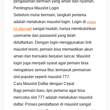
pengalaman bermain yang aman dan nyaman.
Pentingnya Mauslot Login
Sebelum mulai bermain, langkah pertama
adalah melakukan mauslot login. Login di
maus
sangat mudah, hanya membutuhkan
lot alternatif
username dan password yang telah
didaftarkan. Dengan login menggunakan link
mauslot resmi, pemain bisa memastikan akun
aman dan transaksi berjalan lancar. Mauslot
login juga menjadi syarat agar pemain bisa
mengakses semua fitur, termasuk permainan
slot populer seperti mauslot 777.
Cara Mauslot Daftar dengan Cepat
Bagi pemain baru, tips pertama agar bisa
mencoba slot 777 adalah melakukan mauslot
daftar. Proses pendaftaran di mauslot sangat