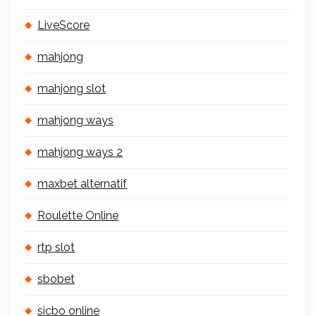
LiveScore
mahjong
mahjong slot
mahjong ways
mahjong ways 2
maxbet alternatif
Roulette Online
rtp slot
sbobet
sicbo online