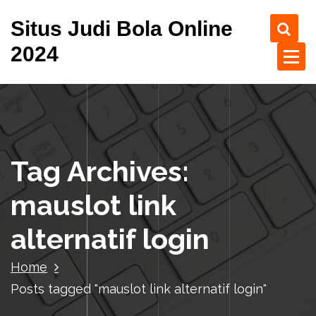
S
Situs Judi Bola Online
k
i
2024
p
t
o
c
o
n
t
Tag Archives:
e
n
mauslot link
t
alternatif login
Home
Posts tagged "mauslot link alternatif login"