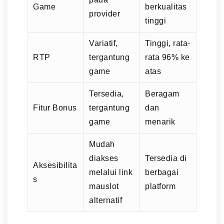
Game
berkualitas
provider
tinggi
Variatif,
Tinggi, rata-
RTP
tergantung
rata 96% ke
game
atas
Tersedia,
Beragam
Fitur Bonus
tergantung
dan
game
menarik
Mudah
diakses
Tersedia di
Aksesibilita
melalui link
berbagai
s
mauslot
platform
alternatif