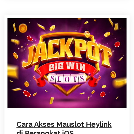
Cara Akses Mauslot Heylink
di Perangkat iOS