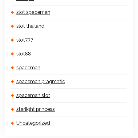
slot spaceman
slot thailand
slot777
slot88
spaceman
spaceman pragmatic
spaceman slot
starlight princess
Uncategorized