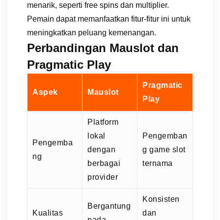
menarik, seperti free spins dan multiplier.
Pemain dapat memanfaatkan fitur-fitur ini untuk
meningkatkan peluang kemenangan.
Perbandingan Mauslot dan
Pragmatic Play
Pragmatic
Aspek
Mauslot
Play
Platform
lokal
Pengemban
Pengemba
dengan
g game slot
ng
berbagai
ternama
provider
Konsisten
Bergantung
Kualitas
dan
pada