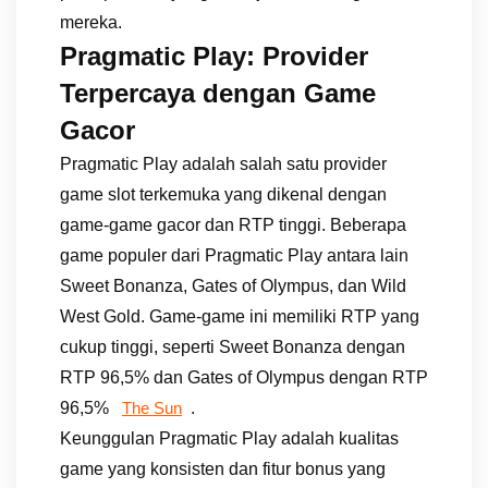
mereka.
Pragmatic Play: Provider
Terpercaya dengan Game
Gacor
Pragmatic Play adalah salah satu provider
game slot terkemuka yang dikenal dengan
game-game gacor dan RTP tinggi. Beberapa
game populer dari Pragmatic Play antara lain
Sweet Bonanza, Gates of Olympus, dan Wild
West Gold. Game-game ini memiliki RTP yang
cukup tinggi, seperti Sweet Bonanza dengan
RTP 96,5% dan Gates of Olympus dengan RTP
96,5%
.
The Sun
Keunggulan Pragmatic Play adalah kualitas
game yang konsisten dan fitur bonus yang