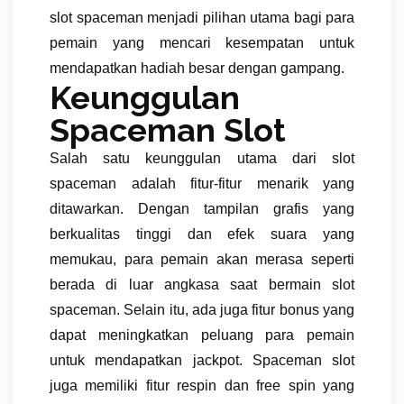
slot spaceman menjadi pilihan utama bagi para
pemain yang mencari kesempatan untuk
mendapatkan hadiah besar dengan gampang.
Keunggulan
Spaceman Slot
Salah satu keunggulan utama dari slot
spaceman adalah fitur-fitur menarik yang
ditawarkan. Dengan tampilan grafis yang
berkualitas tinggi dan efek suara yang
memukau, para pemain akan merasa seperti
berada di luar angkasa saat bermain slot
spaceman. Selain itu, ada juga fitur bonus yang
dapat meningkatkan peluang para pemain
untuk mendapatkan jackpot. Spaceman slot
juga memiliki fitur respin dan free spin yang