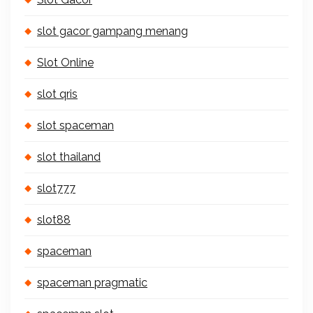
slot gacor gampang menang
Slot Online
slot qris
slot spaceman
slot thailand
slot777
slot88
spaceman
spaceman pragmatic