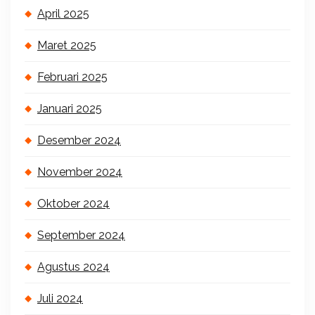
April 2025
Maret 2025
Februari 2025
Januari 2025
Desember 2024
November 2024
Oktober 2024
September 2024
Agustus 2024
Juli 2024