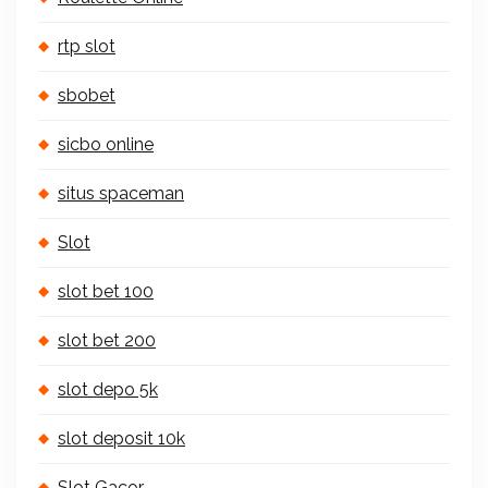
rtp slot
sbobet
sicbo online
situs spaceman
Slot
slot bet 100
slot bet 200
slot depo 5k
slot deposit 10k
Slot Gacor