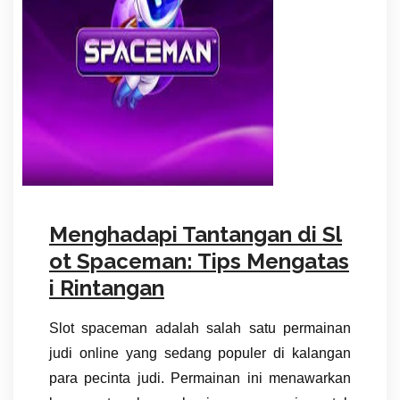
Menghadapi Tantangan di Sl
ot Spaceman: Tips Mengatas
i Rintangan
Slot spaceman adalah salah satu permainan
judi online yang sedang populer di kalangan
para pecinta judi. Permainan ini menawarkan