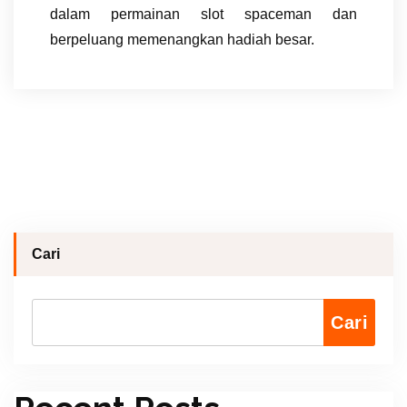
dalam permainan slot spaceman dan
berpeluang memenangkan hadiah besar.
Cari
Cari