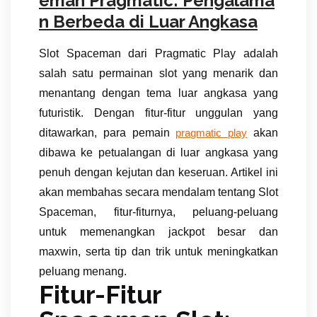
eman Pragmatic: Pengalama
n Berbeda di Luar Angkasa
Slot Spaceman dari Pragmatic Play adalah
salah satu permainan slot yang menarik dan
menantang dengan tema luar angkasa yang
futuristik. Dengan fitur-fitur unggulan yang
ditawarkan, para pemain
akan
pragmatic play
dibawa ke petualangan di luar angkasa yang
penuh dengan kejutan dan keseruan. Artikel ini
akan membahas secara mendalam tentang Slot
Spaceman, fitur-fiturnya, peluang-peluang
untuk memenangkan jackpot besar dan
maxwin, serta tip dan trik untuk meningkatkan
peluang menang.
Fitur-Fitur