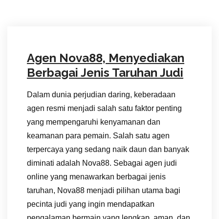
Agen Nova88, Menyediakan
Berbagai Jenis Taruhan Judi
Dalam dunia perjudian daring, keberadaan
agen resmi menjadi salah satu faktor penting
yang mempengaruhi kenyamanan dan
keamanan para pemain. Salah satu agen
terpercaya yang sedang naik daun dan banyak
diminati adalah Nova88. Sebagai agen judi
online yang menawarkan berbagai jenis
taruhan, Nova88 menjadi pilihan utama bagi
pecinta judi yang ingin mendapatkan
pengalaman bermain yang lengkap, aman, dan