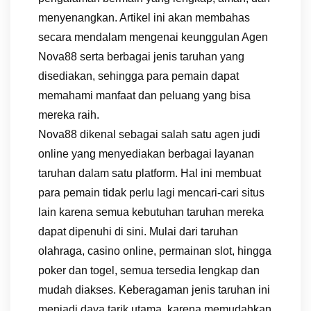
menyenangkan. Artikel ini akan membahas
secara mendalam mengenai keunggulan Agen
Nova88 serta berbagai jenis taruhan yang
disediakan, sehingga para pemain dapat
memahami manfaat dan peluang yang bisa
mereka raih.
Nova88 dikenal sebagai salah satu agen judi
online yang menyediakan berbagai layanan
taruhan dalam satu platform. Hal ini membuat
para pemain tidak perlu lagi mencari-cari situs
lain karena semua kebutuhan taruhan mereka
dapat dipenuhi di sini. Mulai dari taruhan
olahraga, casino online, permainan slot, hingga
poker dan togel, semua tersedia lengkap dan
mudah diakses. Keberagaman jenis taruhan ini
menjadi daya tarik utama, karena memudahkan