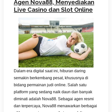
Agen Nova88, Menyediakan
Live Casino dan Slot Online
Dalam era digital saat ini, hiburan daring
semakin berkembang pesat, khususnya di
bidang permainan judi online. Salah satu
platform yang sedang naik daun dan banyak
diminati adalah Nova88. Sebagai agen resmi
dan terpercaya, Nova88 menawarkan berbagai