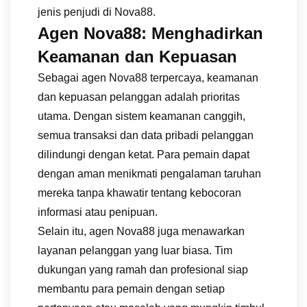
jenis penjudi di Nova88.
Agen Nova88: Menghadirkan
Keamanan dan Kepuasan
Sebagai agen Nova88 terpercaya, keamanan
dan kepuasan pelanggan adalah prioritas
utama. Dengan sistem keamanan canggih,
semua transaksi dan data pribadi pelanggan
dilindungi dengan ketat. Para pemain dapat
dengan aman menikmati pengalaman taruhan
mereka tanpa khawatir tentang kebocoran
informasi atau penipuan.
Selain itu, agen Nova88 juga menawarkan
layanan pelanggan yang luar biasa. Tim
dukungan yang ramah dan profesional siap
membantu para pemain dengan setiap