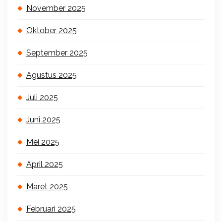
November 2025
Oktober 2025
September 2025
Agustus 2025
Juli 2025
Juni 2025
Mei 2025
April 2025
Maret 2025
Februari 2025