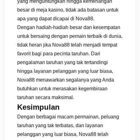
yang menguntungkan hingga kemenangan
besar di meja kasino, tidak ada batasan untuk
apa yang dapat dicapai di Nova88.
Dengan hadiah-hadiah besar dan kesempatan
untuk bersaing dengan pemain terbaik di dunia,
tidak heran jika Nova88 telah menjadi tempat
favorit bagi para pecinta taruhan. Dari
pengalaman taruhan yang tak tertandingi
hingga layanan pelanggan yang luar biasa,
Nova88 menawarkan segalanya yang Anda
butuhkan untuk merasakan kegembiraan
taruhan secara maksimal.
Kesimpulan
Dengan berbagai macam permainan, peluang
taruhan yang tak terbatas, dan layanan
pelanggan yang luar biasa, Nova88 telah