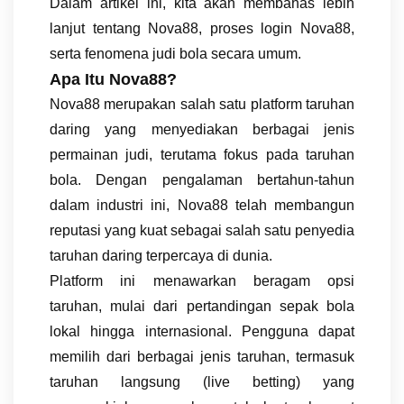
Dalam artikel ini, kita akan membahas lebih
lanjut tentang Nova88, proses login Nova88,
serta fenomena judi bola secara umum.
Apa Itu Nova88?
Nova88 merupakan salah satu platform taruhan
daring yang menyediakan berbagai jenis
permainan judi, terutama fokus pada taruhan
bola. Dengan pengalaman bertahun-tahun
dalam industri ini, Nova88 telah membangun
reputasi yang kuat sebagai salah satu penyedia
taruhan daring terpercaya di dunia.
Platform ini menawarkan beragam opsi
taruhan, mulai dari pertandingan sepak bola
lokal hingga internasional. Pengguna dapat
memilih dari berbagai jenis taruhan, termasuk
taruhan langsung (live betting) yang