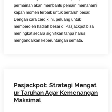
permainan akan membantu pemain memahami
kapan momen terbaik untuk bertaruh besar.
Dengan cara cerdik ini, peluang untuk
memperoleh hadiah besar di Pasjackpot bisa
meningkat secara signifikan tanpa harus
mengandalkan keberuntungan semata.
Pasjackpot: Strategi Mengat
ur Taruhan Agar Kemenangan
Maksimal