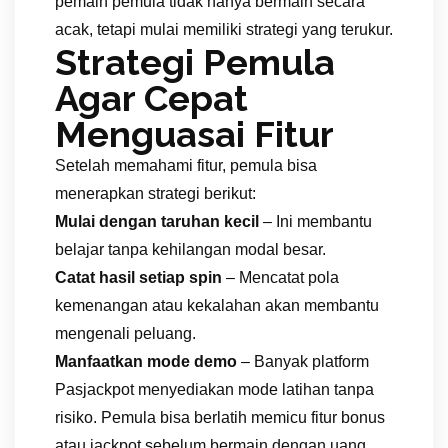
pemain pemula tidak hanya bermain secara
acak, tetapi mulai memiliki strategi yang terukur.
Strategi Pemula
Agar Cepat
Menguasai Fitur
Setelah memahami fitur, pemula bisa
menerapkan strategi berikut:
Mulai dengan taruhan kecil
– Ini membantu
belajar tanpa kehilangan modal besar.
Catat hasil setiap spin
– Mencatat pola
kemenangan atau kekalahan akan membantu
mengenali peluang.
Manfaatkan mode demo
– Banyak platform
Pasjackpot menyediakan mode latihan tanpa
risiko. Pemula bisa berlatih memicu fitur bonus
atau jackpot sebelum bermain dengan uang