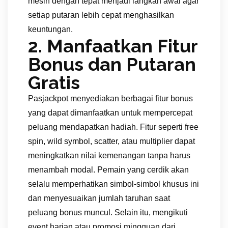
mesin dengan tepat menjadi langkah awal agar
setiap putaran lebih cepat menghasilkan
keuntungan.
2. Manfaatkan Fitur
Bonus dan Putaran
Gratis
Pasjackpot menyediakan berbagai fitur bonus
yang dapat dimanfaatkan untuk mempercepat
peluang mendapatkan hadiah. Fitur seperti free
spin, wild symbol, scatter, atau multiplier dapat
meningkatkan nilai kemenangan tanpa harus
menambah modal. Pemain yang cerdik akan
selalu memperhatikan simbol-simbol khusus ini
dan menyesuaikan jumlah taruhan saat
peluang bonus muncul. Selain itu, mengikuti
event harian atau promosi mingguan dari