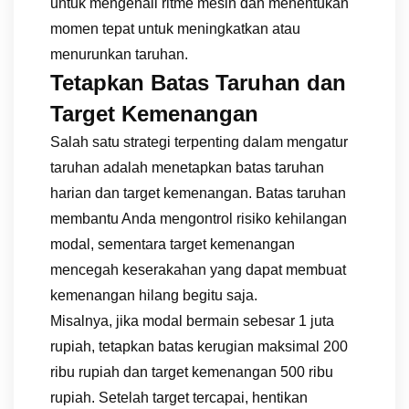
untuk mengenali ritme mesin dan menentukan
momen tepat untuk meningkatkan atau
menurunkan taruhan.
Tetapkan Batas Taruhan dan
Target Kemenangan
Salah satu strategi terpenting dalam mengatur
taruhan adalah menetapkan batas taruhan
harian dan target kemenangan. Batas taruhan
membantu Anda mengontrol risiko kehilangan
modal, sementara target kemenangan
mencegah keserakahan yang dapat membuat
kemenangan hilang begitu saja.
Misalnya, jika modal bermain sebesar 1 juta
rupiah, tetapkan batas kerugian maksimal 200
ribu rupiah dan target kemenangan 500 ribu
rupiah. Setelah target tercapai, hentikan