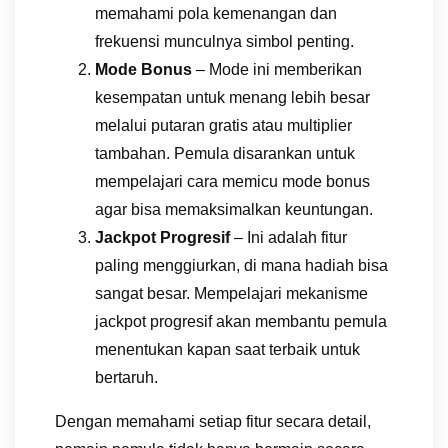
memahami pola kemenangan dan
frekuensi munculnya simbol penting.
Mode Bonus
– Mode ini memberikan
kesempatan untuk menang lebih besar
melalui putaran gratis atau multiplier
tambahan. Pemula disarankan untuk
mempelajari cara memicu mode bonus
agar bisa memaksimalkan keuntungan.
Jackpot Progresif
– Ini adalah fitur
paling menggiurkan, di mana hadiah bisa
sangat besar. Mempelajari mekanisme
jackpot progresif akan membantu pemula
menentukan kapan saat terbaik untuk
bertaruh.
Dengan memahami setiap fitur secara detail,