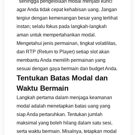
sehingga pengelolaan modal menjadi kunci
agar Anda tidak cepat kehabisan uang. Jangan
tergiur dengan kemenangan besar yang terlihat
instan; selalu fokus pada langkah-langkah
aman untuk mempertahankan modal.
Mengetahui jenis permainan, tingkat volatilitas,
dan RTP (Return to Player) setiap slot akan
membantu Anda memilih permainan yang
sesuai dengan gaya bermain dan budget Anda.
Tentukan Batas Modal dan
Waktu Bermain
Langkah pertama dalam menjaga keamanan
modal adalah menetapkan batas uang yang
siap Anda pertaruhkan. Tentukan jumlah
maksimal yang boleh hilang dalam satu sesi,
serta waktu bermain. Misalnya, tetapkan modal