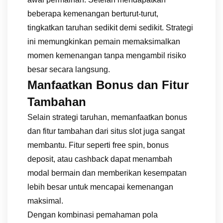
beberapa kemenangan berturut-turut,
tingkatkan taruhan sedikit demi sedikit. Strategi
ini memungkinkan pemain memaksimalkan
momen kemenangan tanpa mengambil risiko
besar secara langsung.
Manfaatkan Bonus dan Fitur
Tambahan
Selain strategi taruhan, memanfaatkan bonus
dan fitur tambahan dari situs slot juga sangat
membantu. Fitur seperti free spin, bonus
deposit, atau cashback dapat menambah
modal bermain dan memberikan kesempatan
lebih besar untuk mencapai kemenangan
maksimal.
Dengan kombinasi pemahaman pola