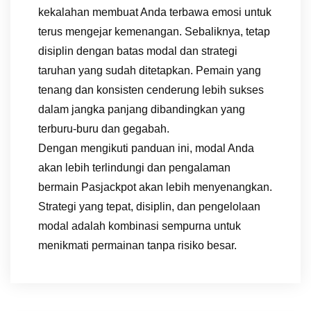
kekalahan membuat Anda terbawa emosi untuk
terus mengejar kemenangan. Sebaliknya, tetap
disiplin dengan batas modal dan strategi
taruhan yang sudah ditetapkan. Pemain yang
tenang dan konsisten cenderung lebih sukses
dalam jangka panjang dibandingkan yang
terburu-buru dan gegabah.
Dengan mengikuti panduan ini, modal Anda
akan lebih terlindungi dan pengalaman
bermain Pasjackpot akan lebih menyenangkan.
Strategi yang tepat, disiplin, dan pengelolaan
modal adalah kombinasi sempurna untuk
menikmati permainan tanpa risiko besar.