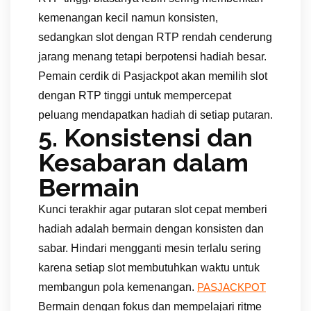
kemenangan kecil namun konsisten,
sedangkan slot dengan RTP rendah cenderung
jarang menang tetapi berpotensi hadiah besar.
Pemain cerdik di Pasjackpot akan memilih slot
dengan RTP tinggi untuk mempercepat
peluang mendapatkan hadiah di setiap putaran.
5. Konsistensi dan
Kesabaran dalam
Bermain
Kunci terakhir agar putaran slot cepat memberi
hadiah adalah bermain dengan konsisten dan
sabar. Hindari mengganti mesin terlalu sering
karena setiap slot membutuhkan waktu untuk
membangun pola kemenangan.
PASJACKPOT
Bermain dengan fokus dan mempelajari ritme