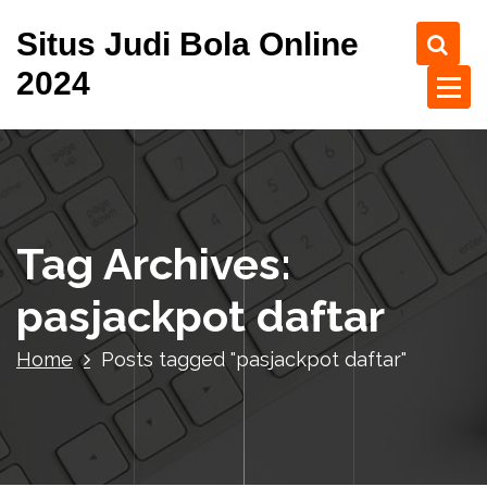
S
Situs Judi Bola Online
k
i
2024
p
t
o
c
o
n
t
Tag Archives:
e
n
pasjackpot daftar
t
Home
Posts tagged "pasjackpot daftar"