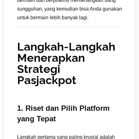
bermain dan berpotensi memenangkan uang
sungguhan, yang kemudian bisa Anda gunakan
untuk bermain lebih banyak lagi.
Langkah-Langkah
Menerapkan
Strategi
Pasjackpot
1. Riset dan Pilih Platform
yang Tepat
Langkah pertama yang paling krusial adalah