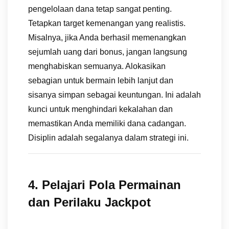
pengelolaan dana tetap sangat penting.
Tetapkan target kemenangan yang realistis.
Misalnya, jika Anda berhasil memenangkan
sejumlah uang dari bonus, jangan langsung
menghabiskan semuanya. Alokasikan
sebagian untuk bermain lebih lanjut dan
sisanya simpan sebagai keuntungan. Ini adalah
kunci untuk menghindari kekalahan dan
memastikan Anda memiliki dana cadangan.
Disiplin adalah segalanya dalam strategi ini.
4. Pelajari Pola Permainan
dan Perilaku Jackpot