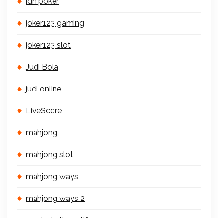
idn poker
joker123 gaming
joker123 slot
Judi Bola
judi online
LiveScore
mahjong
mahjong slot
mahjong ways
mahjong ways 2