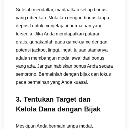
Setelah mendaftar, manfaatkan setiap bonus
yang diberikan. Mulailah dengan bonus tanpa
deposit untuk menjelajahi permainan yang
tersedia. Jika Anda mendapatkan putaran
gratis, gunakanlah pada game-game dengan
potensi jackpot tinggi. Ingat, tujuan utamanya
adalah membangun modal awal dari bonus
yang ada. Jangan habiskan bonus Anda secara
sembrono. Bermainlah dengan bijak dan fokus
pada permainan yang Anda kuasai.
3. Tentukan Target dan
Kelola Dana dengan Bijak
Meskipun Anda bermain tanpa modal,