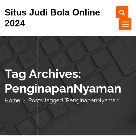
S
Situs Judi Bola Online
k
i
2024
p
t
o
c
o
n
t
Tag Archives:
e
n
PenginapanNyaman
t
Home
Posts tagged "PenginapanNyaman"