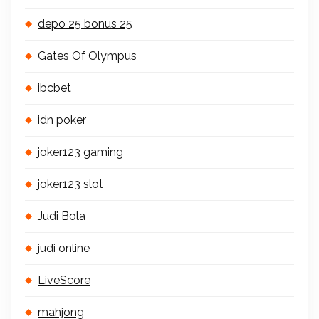
depo 25 bonus 25
Gates Of Olympus
ibcbet
idn poker
joker123 gaming
joker123 slot
Judi Bola
judi online
LiveScore
mahjong