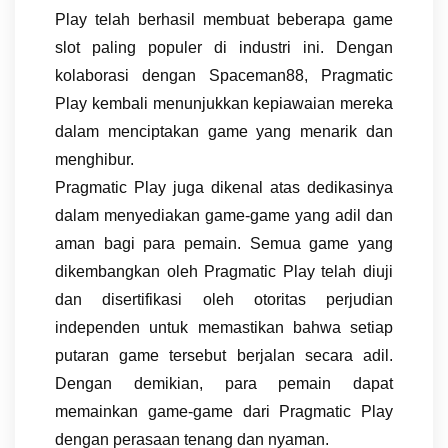
Play telah berhasil membuat beberapa game
slot paling populer di industri ini. Dengan
kolaborasi dengan Spaceman88, Pragmatic
Play kembali menunjukkan kepiawaian mereka
dalam menciptakan game yang menarik dan
menghibur.
Pragmatic Play juga dikenal atas dedikasinya
dalam menyediakan game-game yang adil dan
aman bagi para pemain. Semua game yang
dikembangkan oleh Pragmatic Play telah diuji
dan disertifikasi oleh otoritas perjudian
independen untuk memastikan bahwa setiap
putaran game tersebut berjalan secara adil.
Dengan demikian, para pemain dapat
memainkan game-game dari Pragmatic Play
dengan perasaan tenang dan nyaman.