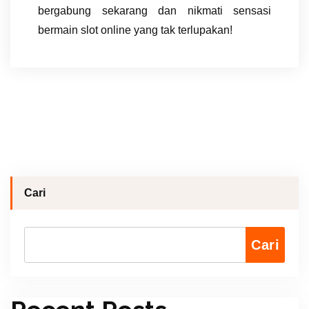
bergabung sekarang dan nikmati sensasi
bermain slot online yang tak terlupakan!
Cari
Cari