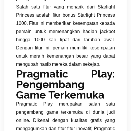
Salah satu fitur yang menarik dari Starlight
Princess adalah fitur bonus Starlight Princess
1000. Fitur ini memberikan kesempatan kepada
pemain untuk memenangkan hadiah jackpot
hingga 1000 kali lipat dari taruhan awal.
Dengan fitur ini, pemain memiliki kesempatan
untuk meraih kemenangan besar yang dapat
mengubah nasib mereka dalam sekejap.
Pragmatic Play:
Pengembang
Game Terkemuka
Pragmatic Play merupakan salah satu
pengembang game terkemuka di dunia judi
online. Dikenal dengan kualitas grafis yang
mengagumkan dan fitur-fitur inovatif, Pragmatic