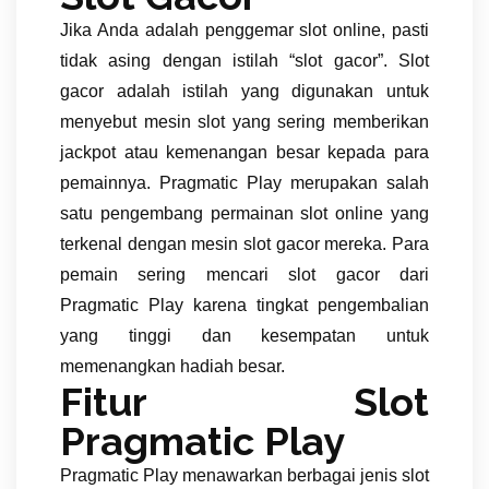
Jika Anda adalah penggemar slot online, pasti
tidak asing dengan istilah “slot gacor”. Slot
gacor adalah istilah yang digunakan untuk
menyebut mesin slot yang sering memberikan
jackpot atau kemenangan besar kepada para
pemainnya. Pragmatic Play merupakan salah
satu pengembang permainan slot online yang
terkenal dengan mesin slot gacor mereka. Para
pemain sering mencari slot gacor dari
Pragmatic Play karena tingkat pengembalian
yang tinggi dan kesempatan untuk
memenangkan hadiah besar.
Fitur Slot
Pragmatic Play
Pragmatic Play menawarkan berbagai jenis slot