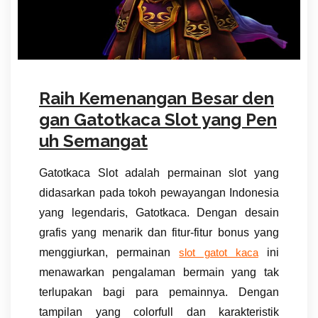
Raih Kemenangan Besar den
gan Gatotkaca Slot yang Pen
uh Semangat
Gatotkaca Slot adalah permainan slot yang
didasarkan pada tokoh pewayangan Indonesia
yang legendaris, Gatotkaca. Dengan desain
grafis yang menarik dan fitur-fitur bonus yang
menggiurkan, permainan
ini
slot gatot kaca
menawarkan pengalaman bermain yang tak
terlupakan bagi para pemainnya. Dengan
tampilan yang colorfull dan karakteristik