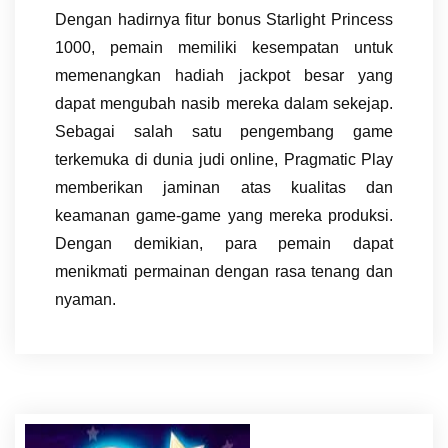
Dengan hadirnya fitur bonus Starlight Princess
1000, pemain memiliki kesempatan untuk
memenangkan hadiah jackpot besar yang
dapat mengubah nasib mereka dalam sekejap.
Sebagai salah satu pengembang game
terkemuka di dunia judi online, Pragmatic Play
memberikan jaminan atas kualitas dan
keamanan game-game yang mereka produksi.
Dengan demikian, para pemain dapat
menikmati permainan dengan rasa tenang dan
nyaman.