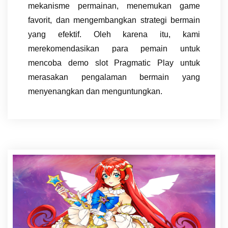
mekanisme permainan, menemukan game
favorit, dan mengembangkan strategi bermain
yang efektif. Oleh karena itu, kami
merekomendasikan para pemain untuk
mencoba demo slot Pragmatic Play untuk
merasakan pengalaman bermain yang
menyenangkan dan menguntungkan.