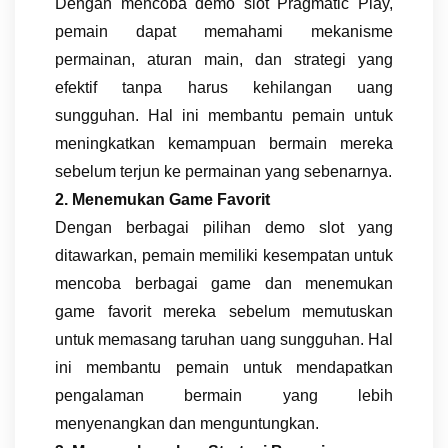
Dengan mencoba demo slot Pragmatic Play,
pemain dapat memahami mekanisme
permainan, aturan main, dan strategi yang
efektif tanpa harus kehilangan uang
sungguhan. Hal ini membantu pemain untuk
meningkatkan kemampuan bermain mereka
sebelum terjun ke permainan yang sebenarnya.
2. Menemukan Game Favorit
Dengan berbagai pilihan demo slot yang
ditawarkan, pemain memiliki kesempatan untuk
mencoba berbagai game dan menemukan
game favorit mereka sebelum memutuskan
untuk memasang taruhan uang sungguhan. Hal
ini membantu pemain untuk mendapatkan
pengalaman bermain yang lebih
menyenangkan dan menguntungkan.