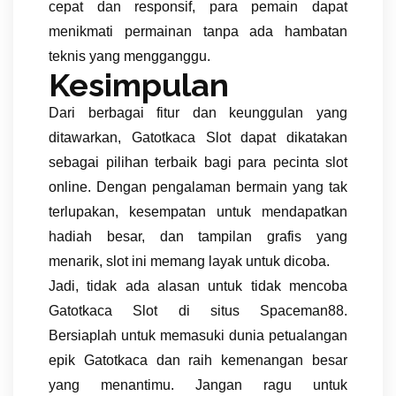
cepat dan responsif, para pemain dapat
menikmati permainan tanpa ada hambatan
teknis yang mengganggu.
Kesimpulan
Dari berbagai fitur dan keunggulan yang
ditawarkan, Gatotkaca Slot dapat dikatakan
sebagai pilihan terbaik bagi para pecinta slot
online. Dengan pengalaman bermain yang tak
terlupakan, kesempatan untuk mendapatkan
hadiah besar, dan tampilan grafis yang
menarik, slot ini memang layak untuk dicoba.
Jadi, tidak ada alasan untuk tidak mencoba
Gatotkaca Slot di situs Spaceman88.
Bersiaplah untuk memasuki dunia petualangan
epik Gatotkaca dan raih kemenangan besar
yang menantimu. Jangan ragu untuk