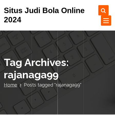
S
Situs Judi Bola Online
k
i
2024
p
t
o
c
o
n
t
Tag Archives:
e
n
rajanaga99
t
Home
Posts tagged "rajanaga99"