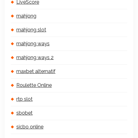
LiveScore
mahjong
mahjong slot
mahjong ways
mahjong ways 2
maxbet alternatif
Roulette Online
rtp slot
sbobet
sicbo online