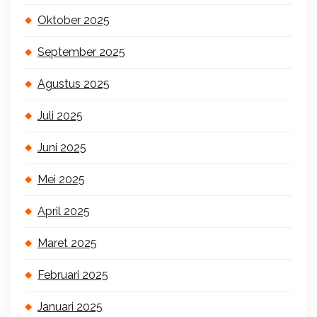
Oktober 2025
September 2025
Agustus 2025
Juli 2025
Juni 2025
Mei 2025
April 2025
Maret 2025
Februari 2025
Januari 2025