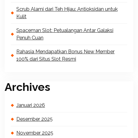
Scrub Alami dari Teh Hijau: Antioksidan untuk
Kulit
Spaceman Slot: Petualangan Antar Galaksi
Penuh Cuan
Rahasia Mendapatkan Bonus New Member
100% dari Situs Slot Resmi
Archives
Januari 2026
Desember 2025
November 2025