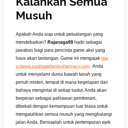
Kalahkan Semua
Musuh
Apakah Anda siap untuk petualangan yang
mendebarkan?
Rajanaga99
hadir sebagai
jawaban bagi para pencinta game aksi yang
haus akan tantangan. Game ini mengajak
http
Anda
s://www.southgatefamilypharmacy.com/
untuk menyelami dunia bawah tanah yang
penuh misteri, tempat di mana kegelapan dan
bahaya mengintai di setiap sudut. Anda akan
berperan sebagai pahlawan pemberani,
dibekali dengan kemampuan luar biasa untuk
mengalahkan semua musuh yang menghalangi
jalan Anda. Bersiaplah untuk pertempuran epik