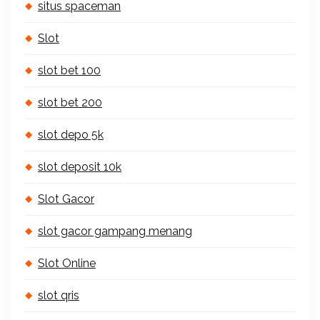
situs spaceman
Slot
slot bet 100
slot bet 200
slot depo 5k
slot deposit 10k
Slot Gacor
slot gacor gampang menang
Slot Online
slot qris