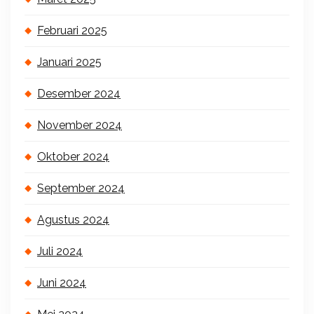
Februari 2025
Januari 2025
Desember 2024
November 2024
Oktober 2024
September 2024
Agustus 2024
Juli 2024
Juni 2024