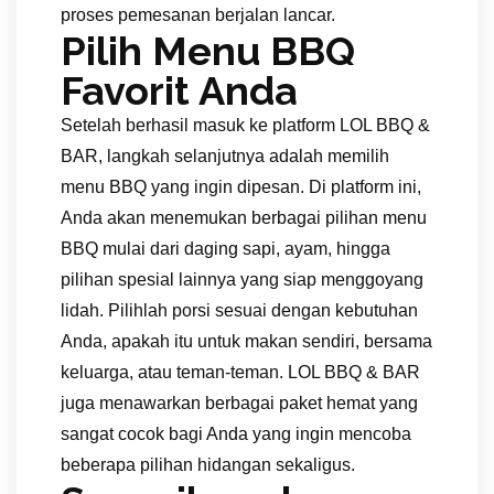
proses pemesanan berjalan lancar.
Pilih Menu BBQ
Favorit Anda
Setelah berhasil masuk ke platform LOL BBQ &
BAR, langkah selanjutnya adalah memilih
menu BBQ yang ingin dipesan. Di platform ini,
Anda akan menemukan berbagai pilihan menu
BBQ mulai dari daging sapi, ayam, hingga
pilihan spesial lainnya yang siap menggoyang
lidah. Pilihlah porsi sesuai dengan kebutuhan
Anda, apakah itu untuk makan sendiri, bersama
keluarga, atau teman-teman. LOL BBQ & BAR
juga menawarkan berbagai paket hemat yang
sangat cocok bagi Anda yang ingin mencoba
beberapa pilihan hidangan sekaligus.