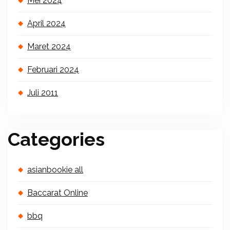
Mei 2024
April 2024
Maret 2024
Februari 2024
Juli 2011
Categories
asianbookie all
Baccarat Online
bbq