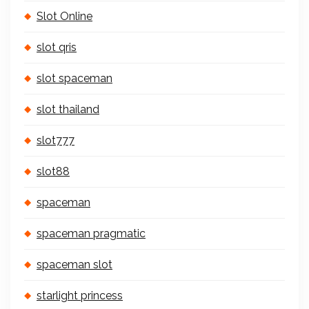
Slot Online
slot qris
slot spaceman
slot thailand
slot777
slot88
spaceman
spaceman pragmatic
spaceman slot
starlight princess