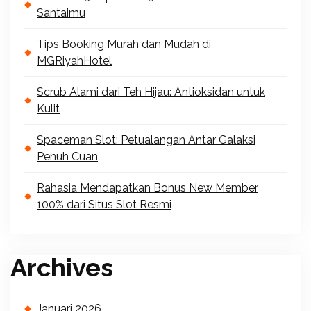
Santaimu
Tips Booking Murah dan Mudah di
MGRiyahHotel
Scrub Alami dari Teh Hijau: Antioksidan untuk
Kulit
Spaceman Slot: Petualangan Antar Galaksi
Penuh Cuan
Rahasia Mendapatkan Bonus New Member
100% dari Situs Slot Resmi
Archives
Januari 2026