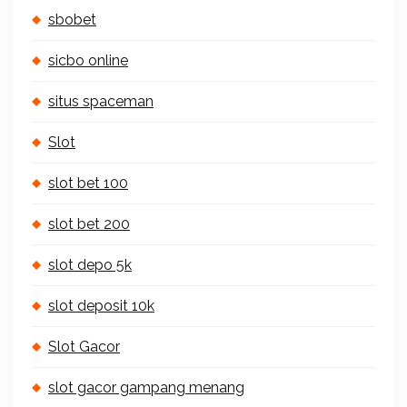
sbobet
sicbo online
situs spaceman
Slot
slot bet 100
slot bet 200
slot depo 5k
slot deposit 10k
Slot Gacor
slot gacor gampang menang