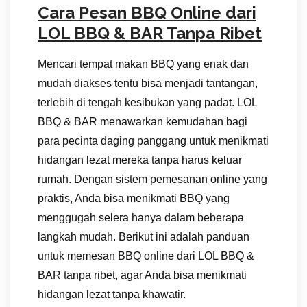
Cara Pesan BBQ Online dari
LOL BBQ & BAR Tanpa Ribet
Mencari tempat makan BBQ yang enak dan
mudah diakses tentu bisa menjadi tantangan,
terlebih di tengah kesibukan yang padat. LOL
BBQ & BAR menawarkan kemudahan bagi
para pecinta daging panggang untuk menikmati
hidangan lezat mereka tanpa harus keluar
rumah. Dengan sistem pemesanan online yang
praktis, Anda bisa menikmati BBQ yang
menggugah selera hanya dalam beberapa
langkah mudah. Berikut ini adalah panduan
untuk memesan BBQ online dari LOL BBQ &
BAR tanpa ribet, agar Anda bisa menikmati
hidangan lezat tanpa khawatir.