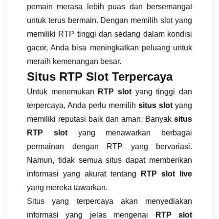
pemain merasa lebih puas dan bersemangat
untuk terus bermain. Dengan memilih slot yang
memiliki RTP tinggi dan sedang dalam kondisi
gacor, Anda bisa meningkatkan peluang untuk
meraih kemenangan besar.
Situs RTP Slot Terpercaya
Untuk menemukan
RTP slot
yang tinggi dan
terpercaya, Anda perlu memilih
situs slot
yang
memiliki reputasi baik dan aman. Banyak
situs
RTP slot
yang menawarkan berbagai
permainan dengan RTP yang bervariasi.
Namun, tidak semua situs dapat memberikan
informasi yang akurat tentang
RTP slot live
yang mereka tawarkan.
Situs yang terpercaya akan menyediakan
informasi yang jelas mengenai
RTP slot