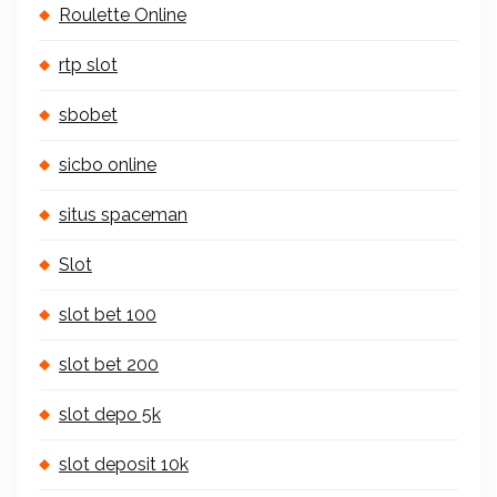
Roulette Online
rtp slot
sbobet
sicbo online
situs spaceman
Slot
slot bet 100
slot bet 200
slot depo 5k
slot deposit 10k