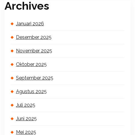
Archives
Januari 2026
Desember 2025
November 2025
Oktober 2025
September 2025
Agustus 2025
Juli 2025
Juni 2025
Mei 2025