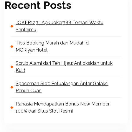
Recent Posts
JOKER123 : Apk Joker388 Temani Waktu
Santaimu
Tips Booking Murah dan Mudah di
MGRiyahHotel
Scrub Alami dari Teh Hijau: Antioksidan untuk
Kulit
Spaceman Slot: Petualangan Antar Galaksi
Penuh Cuan
Rahasia Mendapatkan Bonus New Member
100% dari Situs Slot Resmi