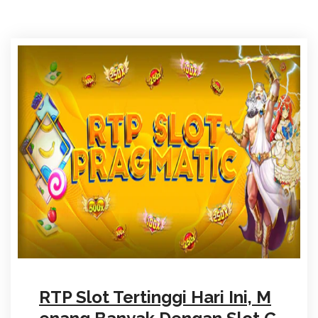
RTP Slot Tertinggi Hari Ini, M