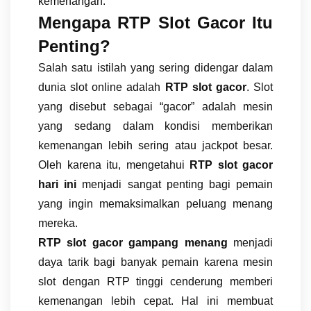
kemenangan.
Mengapa RTP Slot Gacor Itu
Penting?
Salah satu istilah yang sering didengar dalam
dunia slot online adalah
RTP slot gacor
. Slot
yang disebut sebagai “gacor” adalah mesin
yang sedang dalam kondisi memberikan
kemenangan lebih sering atau jackpot besar.
Oleh karena itu, mengetahui
RTP slot gacor
hari ini
menjadi sangat penting bagi pemain
yang ingin memaksimalkan peluang menang
mereka.
RTP slot gacor gampang menang
menjadi
daya tarik bagi banyak pemain karena mesin
slot dengan RTP tinggi cenderung memberi
kemenangan lebih cepat. Hal ini membuat