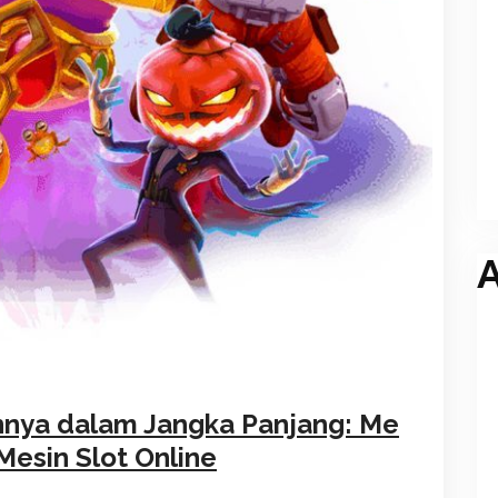
A
nnya dalam Jangka Panjang: Me
Mesin Slot Online