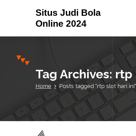
S
Situs Judi Bola
k
i
Online 2024
p
t
o
c
o
n
t
Tag Archives: rtp s
e
n
Home
Posts tagged "rtp slot hari ini"
t