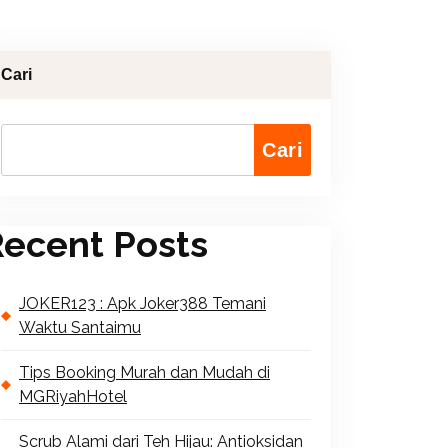
Cari
Cari
ecent Posts
JOKER123 : Apk Joker388 Temani
Waktu Santaimu
Tips Booking Murah dan Mudah di
MGRiyahHotel
Scrub Alami dari Teh Hijau: Antioksidan