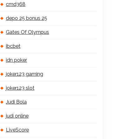
cmd368
depo 25 bonus 25
Gates Of Olympus
ibcbet
idn poker
joker123 gaming
joker123 slot
Judi Bola
judi online
LiveScore