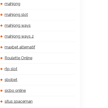
mahjong
mahjong slot
mahjong ways
mahjong ways 2
maxbet alternatif
Roulette Online
rtp slot
sbobet
sicbo online
situs spaceman