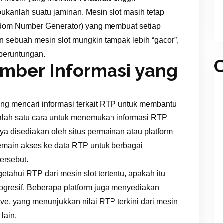
bukanlah suatu jaminan. Mesin slot masih tetap
om Number Generator) yang membuat setiap
n sebuah mesin slot mungkin tampak lebih “gacor”,
eberuntungan.
C
umber Informasi yang
ing mencari informasi terkait RTP untuk membantu
Salah satu cara untuk menemukan informasi RTP
ya disediakan oleh situs permainan atau platform
emain akses ke data RTP untuk berbagai
tersebut.
etahui RTP dari mesin slot tertentu, apakah itu
 progresif. Beberapa platform juga menyediakan
ive, yang menunjukkan nilai RTP terkini dari mesin
lain.