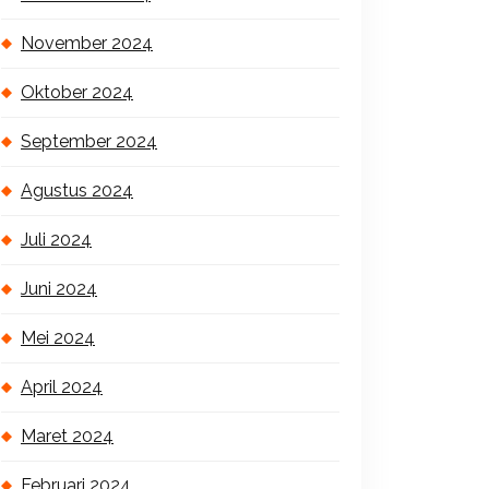
November 2024
Oktober 2024
September 2024
Agustus 2024
Juli 2024
Juni 2024
Mei 2024
April 2024
Maret 2024
Februari 2024