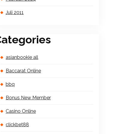
Juli 2011
ategories
asianbookie all
Baccarat Online
bbq
Bonus New Member
Casino Online
clickbet88