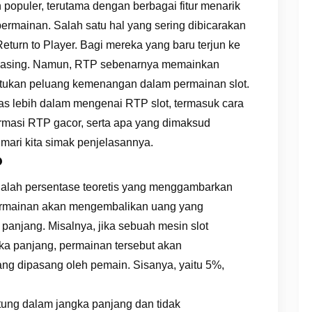
 populer, terutama dengan berbagai fitur menarik
permainan. Salah satu hal yang sering dibicarakan
eturn to Player. Bagi mereka yang baru terjun ke
gar asing. Namun, RTP sebenarnya memainkan
tukan peluang kemenangan dalam permainan slot.
s lebih dalam mengenai RTP slot, termasuk cara
rmasi RTP gacor, serta apa yang dimaksud
 mari kita simak penjelasannya.
?
dalah persentase teoretis yang menggambarkan
permainan akan mengembalikan uang yang
panjang. Misalnya, jika sebuah mesin slot
gka panjang, permainan tersebut akan
ang dipasang oleh pemain. Sisanya, yaitu 5%,
tung dalam jangka panjang dan tidak