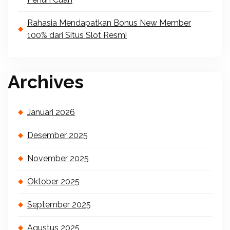
Rahasia Mendapatkan Bonus New Member
100% dari Situs Slot Resmi
Archives
Januari 2026
Desember 2025
November 2025
Oktober 2025
September 2025
Agustus 2025