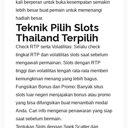
kali berperan untuk buka kesempatan semakin
lebih besar buat pemain untuk memenangi
hadiah besar.
Teknik Pilih Slots
Thailand Terpilih
Check RTP serta Volatilitas: Selalu check
tingkat RTP dan volatilitas slots saat sebelum
mengawali permainan. Slots dengan RTP
tinggi dan volatilitas tengah rata-rata memberi
kemungkinan menang yang lebih bagus.
Fungsikan Bonus dan Promo: Banyak situs
slots luar negeri menjajakan bonus atau promo
yang bisa difungsikan buat menambah modal
Anda. Cari info mengenai penawaran yang siap
saat sebelum bermain.
Tentukan Slots dengan Spek Scatter dan