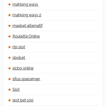
mahjong ways
mahjong ways 2
maxbet alternatif
Roulette Online
rtp slot
sbobet
sicbo online
situs spaceman
Slot
slot bet 100