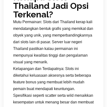
Thailand Jadi Opsi
Terkenal?
Mutu Permainan: Slots dari Thailand kerap kali
mendatangkan bentuk grafis yang memikat dan
obyek yang unik, yang memperbandingkannya
dari slots lain di pasar. Server luar negeri
Thailand pastikan kalau permainan ini
mempunyai kwalitas tinggi dan pengalaman
visual yang menarik.
Kelapangan dan Terdapatnya: Slots ini
diketahui keluasaan aksesnya serta beberapa
feature bonus yang membuat lebih mudah
pemain buat mendapati keuntungan.
Spesifikasi seperti scatter serta wild menaikkan
kesempatan untuk menang besar dan membuat