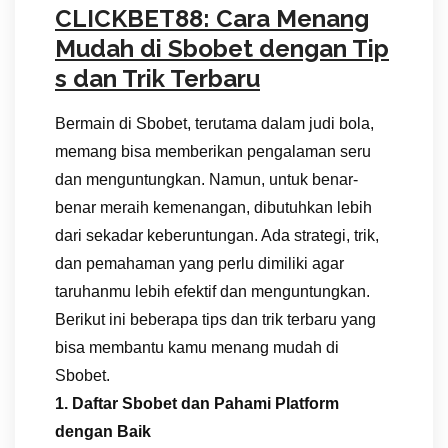
CLICKBET88: Cara Menang
Mudah di Sbobet dengan Tip
s dan Trik Terbaru
Bermain di Sbobet, terutama dalam judi bola,
memang bisa memberikan pengalaman seru
dan menguntungkan. Namun, untuk benar-
benar meraih kemenangan, dibutuhkan lebih
dari sekadar keberuntungan. Ada strategi, trik,
dan pemahaman yang perlu dimiliki agar
taruhanmu lebih efektif dan menguntungkan.
Berikut ini beberapa tips dan trik terbaru yang
bisa membantu kamu menang mudah di
Sbobet.
1. Daftar Sbobet dan Pahami Platform
dengan Baik