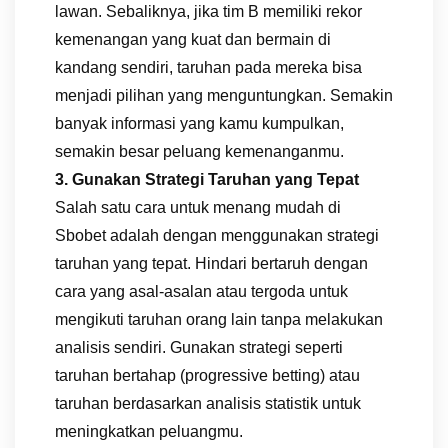
lawan. Sebaliknya, jika tim B memiliki rekor
kemenangan yang kuat dan bermain di
kandang sendiri, taruhan pada mereka bisa
menjadi pilihan yang menguntungkan. Semakin
banyak informasi yang kamu kumpulkan,
semakin besar peluang kemenanganmu.
3. Gunakan Strategi Taruhan yang Tepat
Salah satu cara untuk menang mudah di
Sbobet adalah dengan menggunakan strategi
taruhan yang tepat. Hindari bertaruh dengan
cara yang asal-asalan atau tergoda untuk
mengikuti taruhan orang lain tanpa melakukan
analisis sendiri. Gunakan strategi seperti
taruhan bertahap (progressive betting) atau
taruhan berdasarkan analisis statistik untuk
meningkatkan peluangmu.