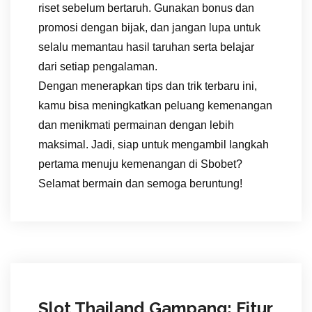
riset sebelum bertaruh. Gunakan bonus dan
promosi dengan bijak, dan jangan lupa untuk
selalu memantau hasil taruhan serta belajar
dari setiap pengalaman.
Dengan menerapkan tips dan trik terbaru ini,
kamu bisa meningkatkan peluang kemenangan
dan menikmati permainan dengan lebih
maksimal. Jadi, siap untuk mengambil langkah
pertama menuju kemenangan di Sbobet?
Selamat bermain dan semoga beruntung!
Slot Thailand Gampang: Fitur