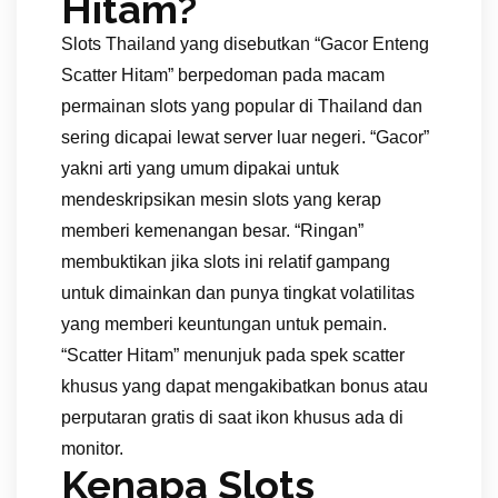
Hitam?
Slots Thailand yang disebutkan “Gacor Enteng
Scatter Hitam” berpedoman pada macam
permainan slots yang popular di Thailand dan
sering dicapai lewat server luar negeri. “Gacor”
yakni arti yang umum dipakai untuk
mendeskripsikan mesin slots yang kerap
memberi kemenangan besar. “Ringan”
membuktikan jika slots ini relatif gampang
untuk dimainkan dan punya tingkat volatilitas
yang memberi keuntungan untuk pemain.
“Scatter Hitam” menunjuk pada spek scatter
khusus yang dapat mengakibatkan bonus atau
perputaran gratis di saat ikon khusus ada di
monitor.
Kenapa Slots