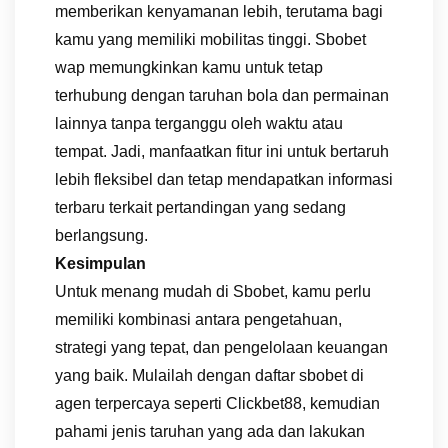
memberikan kenyamanan lebih, terutama bagi
kamu yang memiliki mobilitas tinggi. Sbobet
wap memungkinkan kamu untuk tetap
terhubung dengan taruhan bola dan permainan
lainnya tanpa terganggu oleh waktu atau
tempat. Jadi, manfaatkan fitur ini untuk bertaruh
lebih fleksibel dan tetap mendapatkan informasi
terbaru terkait pertandingan yang sedang
berlangsung.
Kesimpulan
Untuk menang mudah di Sbobet, kamu perlu
memiliki kombinasi antara pengetahuan,
strategi yang tepat, dan pengelolaan keuangan
yang baik. Mulailah dengan daftar sbobet di
agen terpercaya seperti Clickbet88, kemudian
pahami jenis taruhan yang ada dan lakukan