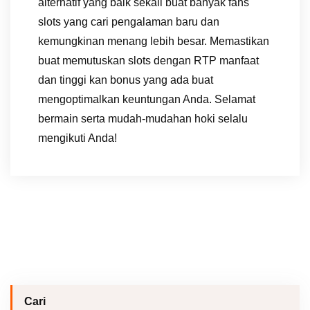
alternatif yang baik sekali buat banyak fans
slots yang cari pengalaman baru dan
kemungkinan menang lebih besar. Memastikan
buat memutuskan slots dengan RTP manfaat
dan tinggi kan bonus yang ada buat
mengoptimalkan keuntungan Anda. Selamat
bermain serta mudah-mudahan hoki selalu
mengikuti Anda!
Cari