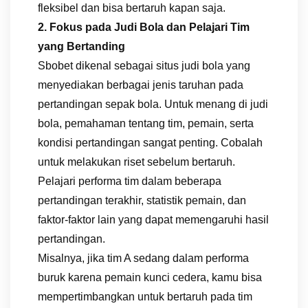
fleksibel dan bisa bertaruh kapan saja.
2. Fokus pada Judi Bola dan Pelajari Tim
yang Bertanding
Sbobet dikenal sebagai situs judi bola yang
menyediakan berbagai jenis taruhan pada
pertandingan sepak bola. Untuk menang di judi
bola, pemahaman tentang tim, pemain, serta
kondisi pertandingan sangat penting. Cobalah
untuk melakukan riset sebelum bertaruh.
Pelajari performa tim dalam beberapa
pertandingan terakhir, statistik pemain, dan
faktor-faktor lain yang dapat memengaruhi hasil
pertandingan.
Misalnya, jika tim A sedang dalam performa
buruk karena pemain kunci cedera, kamu bisa
mempertimbangkan untuk bertaruh pada tim