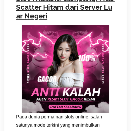
Scatter Hitam dari Server Lu
ar Negeri
Pada dunia permainan slots online, salah
satunya mode terkini yang menimbulkan