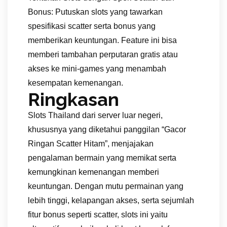
Bonus: Putuskan slots yang tawarkan
spesifikasi scatter serta bonus yang
memberikan keuntungan. Feature ini bisa
memberi tambahan perputaran gratis atau
akses ke mini-games yang menambah
kesempatan kemenangan.
Ringkasan
Slots Thailand dari server luar negeri,
khususnya yang diketahui panggilan “Gacor
Ringan Scatter Hitam”, menjajakan
pengalaman bermain yang memikat serta
kemungkinan kemenangan memberi
keuntungan. Dengan mutu permainan yang
lebih tinggi, kelapangan akses, serta sejumlah
fitur bonus seperti scatter, slots ini yaitu