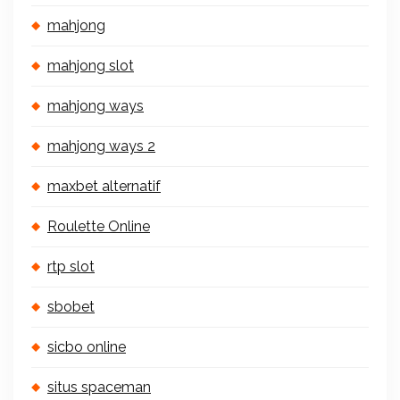
mahjong
mahjong slot
mahjong ways
mahjong ways 2
maxbet alternatif
Roulette Online
rtp slot
sbobet
sicbo online
situs spaceman