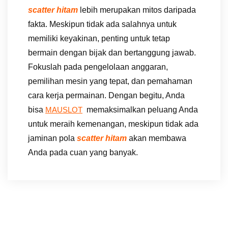
scatter hitam
lebih merupakan mitos daripada
fakta. Meskipun tidak ada salahnya untuk
memiliki keyakinan, penting untuk tetap
bermain dengan bijak dan bertanggung jawab.
Fokuslah pada pengelolaan anggaran,
pemilihan mesin yang tepat, dan pemahaman
cara kerja permainan. Dengan begitu, Anda
bisa
memaksimalkan peluang Anda
MAUSLOT
untuk meraih kemenangan, meskipun tidak ada
jaminan pola
scatter hitam
akan membawa
Anda pada cuan yang banyak.