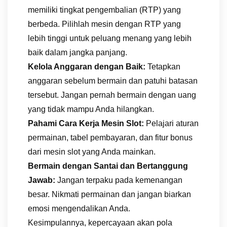
memiliki tingkat pengembalian (RTP) yang
berbeda. Pilihlah mesin dengan RTP yang
lebih tinggi untuk peluang menang yang lebih
baik dalam jangka panjang.
Kelola Anggaran dengan Baik:
Tetapkan
anggaran sebelum bermain dan patuhi batasan
tersebut. Jangan pernah bermain dengan uang
yang tidak mampu Anda hilangkan.
Pahami Cara Kerja Mesin Slot:
Pelajari aturan
permainan, tabel pembayaran, dan fitur bonus
dari mesin slot yang Anda mainkan.
Bermain dengan Santai dan Bertanggung
Jawab:
Jangan terpaku pada kemenangan
besar. Nikmati permainan dan jangan biarkan
emosi mengendalikan Anda.
Kesimpulannya, kepercayaan akan pola