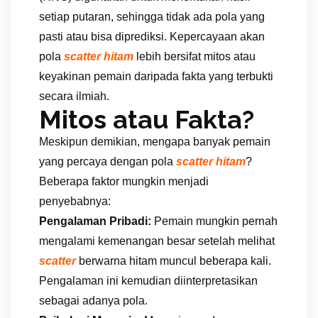
setiap putaran, sehingga tidak ada pola yang
pasti atau bisa diprediksi. Kepercayaan akan
pola
scatter hitam
lebih bersifat mitos atau
keyakinan pemain daripada fakta yang terbukti
secara ilmiah.
Mitos atau Fakta?
Meskipun demikian, mengapa banyak pemain
yang percaya dengan pola
scatter hitam
?
Beberapa faktor mungkin menjadi
penyebabnya:
Pengalaman Pribadi:
Pemain mungkin pernah
mengalami kemenangan besar setelah melihat
scatter
berwarna hitam muncul beberapa kali.
Pengalaman ini kemudian diinterpretasikan
sebagai adanya pola.