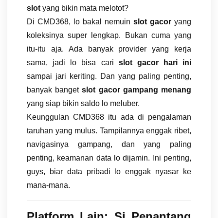
slot
yang bikin mata melotot?
Di CMD368, lo bakal nemuin
slot gacor
yang
koleksinya super lengkap. Bukan cuma yang
itu-itu aja. Ada banyak provider yang kerja
sama, jadi lo bisa cari
slot gacor hari ini
sampai jari keriting. Dan yang paling penting,
banyak banget
slot gacor gampang menang
yang siap bikin saldo lo meluber.
Keunggulan CMD368 itu ada di pengalaman
taruhan yang mulus. Tampilannya enggak ribet,
navigasinya gampang, dan yang paling
penting, keamanan data lo dijamin. Ini penting,
guys, biar data pribadi lo enggak nyasar ke
mana-mana.
Platform Lain: Si Penantang