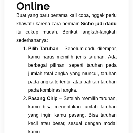
Online
Buat yang baru pertama kali coba, nggak perlu
khawatir karena cara bermain
Sicbo judi dadu
itu cukup mudah. Berikut langkah-langkah
sederhananya:
Pilih Taruhan
– Sebelum dadu dilempar,
kamu harus memilih jenis taruhan. Ada
berbagai pilihan, seperti taruhan pada
jumlah total angka yang muncul, taruhan
pada angka tertentu, atau bahkan taruhan
pada kombinasi angka.
Pasang Chip
– Setelah memilih taruhan,
kamu bisa menentukan jumlah taruhan
yang ingin kamu pasang. Bisa taruhan
kecil atau besar, sesuai dengan modal
kamu.