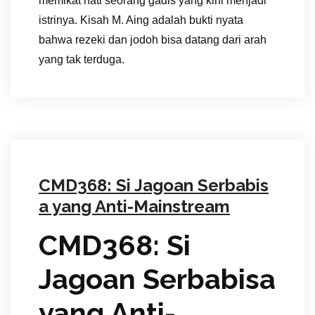
memikat hati seorang gadis yang kini menjadi
istrinya. Kisah M. Aing adalah bukti nyata
bahwa rezeki dan jodoh bisa datang dari arah
yang tak terduga.
CMD368: Si Jagoan Serbabis
a yang Anti-Mainstream
CMD368: Si
Jagoan Serbabisa
yang Anti-