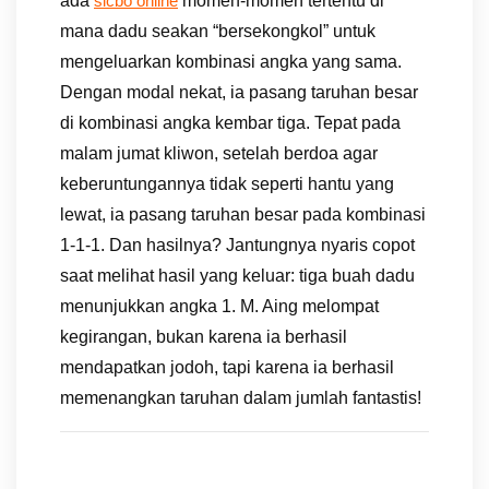
ada
momen-momen tertentu di
sicbo online
mana dadu seakan “bersekongkol” untuk
mengeluarkan kombinasi angka yang sama.
Dengan modal nekat, ia pasang taruhan besar
di kombinasi angka kembar tiga. Tepat pada
malam jumat kliwon, setelah berdoa agar
keberuntungannya tidak seperti hantu yang
lewat, ia pasang taruhan besar pada kombinasi
1-1-1. Dan hasilnya? Jantungnya nyaris copot
saat melihat hasil yang keluar: tiga buah dadu
menunjukkan angka 1. M. Aing melompat
kegirangan, bukan karena ia berhasil
mendapatkan jodoh, tapi karena ia berhasil
memenangkan taruhan dalam jumlah fantastis!