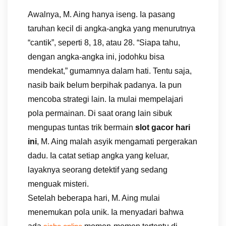
Awalnya, M. Aing hanya iseng. Ia pasang
taruhan kecil di angka-angka yang menurutnya
“cantik”, seperti 8, 18, atau 28. “Siapa tahu,
dengan angka-angka ini, jodohku bisa
mendekat,” gumamnya dalam hati. Tentu saja,
nasib baik belum berpihak padanya. Ia pun
mencoba strategi lain. Ia mulai mempelajari
pola permainan. Di saat orang lain sibuk
mengupas tuntas trik bermain
slot gacor hari
ini
, M. Aing malah asyik mengamati pergerakan
dadu. Ia catat setiap angka yang keluar,
layaknya seorang detektif yang sedang
menguak misteri.
Setelah beberapa hari, M. Aing mulai
menemukan pola unik. Ia menyadari bahwa