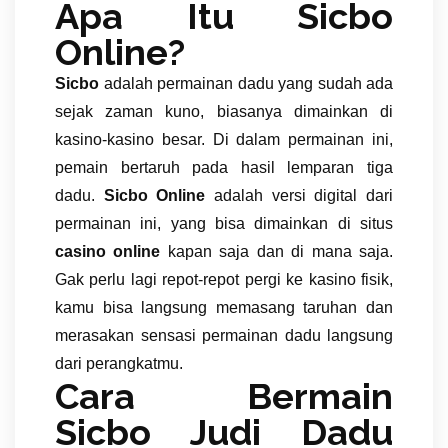
Apa Itu Sicbo
Online?
Sicbo
adalah permainan dadu yang sudah ada
sejak zaman kuno, biasanya dimainkan di
kasino-kasino besar. Di dalam permainan ini,
pemain bertaruh pada hasil lemparan tiga
dadu.
Sicbo Online
adalah versi digital dari
permainan ini, yang bisa dimainkan di situs
casino online
kapan saja dan di mana saja.
Gak perlu lagi repot-repot pergi ke kasino fisik,
kamu bisa langsung memasang taruhan dan
merasakan sensasi permainan dadu langsung
dari perangkatmu.
Cara Bermain
Sicbo Judi Dadu