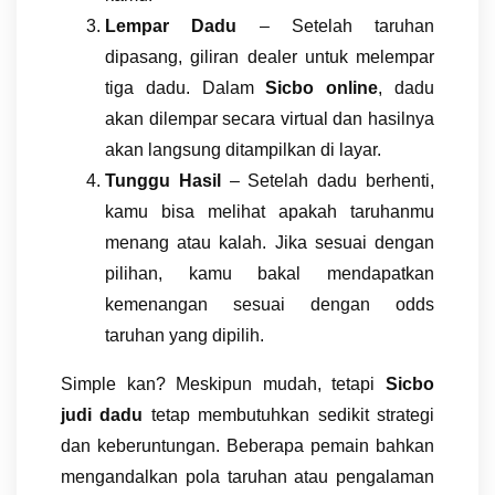
Lempar Dadu
– Setelah taruhan
dipasang, giliran dealer untuk melempar
tiga dadu. Dalam
Sicbo online
, dadu
akan dilempar secara virtual dan hasilnya
akan langsung ditampilkan di layar.
Tunggu Hasil
– Setelah dadu berhenti,
kamu bisa melihat apakah taruhanmu
menang atau kalah. Jika sesuai dengan
pilihan, kamu bakal mendapatkan
kemenangan sesuai dengan odds
taruhan yang dipilih.
Simple kan? Meskipun mudah, tetapi
Sicbo
judi dadu
tetap membutuhkan sedikit strategi
dan keberuntungan. Beberapa pemain bahkan
mengandalkan pola taruhan atau pengalaman