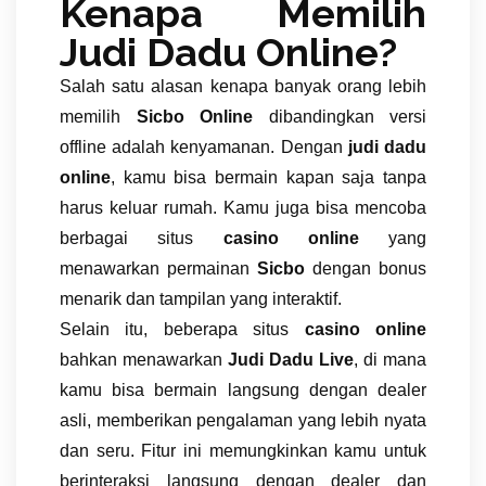
Kenapa Memilih
Judi Dadu Online?
Salah satu alasan kenapa banyak orang lebih
memilih
Sicbo Online
dibandingkan versi
offline adalah kenyamanan. Dengan
judi dadu
online
, kamu bisa bermain kapan saja tanpa
harus keluar rumah. Kamu juga bisa mencoba
berbagai situs
casino online
yang
menawarkan permainan
Sicbo
dengan bonus
menarik dan tampilan yang interaktif.
Selain itu, beberapa situs
casino online
bahkan menawarkan
Judi Dadu Live
, di mana
kamu bisa bermain langsung dengan dealer
asli, memberikan pengalaman yang lebih nyata
dan seru. Fitur ini memungkinkan kamu untuk
berinteraksi langsung dengan dealer dan