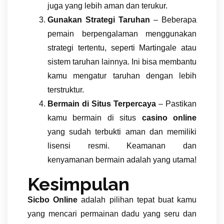
juga yang lebih aman dan terukur.
Gunakan Strategi Taruhan
– Beberapa
pemain berpengalaman menggunakan
strategi tertentu, seperti Martingale atau
sistem taruhan lainnya. Ini bisa membantu
kamu mengatur taruhan dengan lebih
terstruktur.
Bermain di Situs Terpercaya
– Pastikan
kamu bermain di situs
casino online
yang sudah terbukti aman dan memiliki
lisensi resmi. Keamanan dan
kenyamanan bermain adalah yang utama!
Kesimpulan
Sicbo Online
adalah pilihan tepat buat kamu
yang mencari permainan dadu yang seru dan