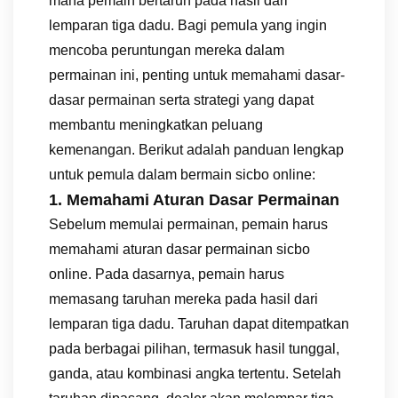
mana pemain bertaruh pada hasil dari
lemparan tiga dadu. Bagi pemula yang ingin
mencoba peruntungan mereka dalam
permainan ini, penting untuk memahami dasar-
dasar permainan serta strategi yang dapat
membantu meningkatkan peluang
kemenangan. Berikut adalah panduan lengkap
untuk pemula dalam bermain sicbo online:
1. Memahami Aturan Dasar Permainan
Sebelum memulai permainan, pemain harus
memahami aturan dasar permainan sicbo
online. Pada dasarnya, pemain harus
memasang taruhan mereka pada hasil dari
lemparan tiga dadu. Taruhan dapat ditempatkan
pada berbagai pilihan, termasuk hasil tunggal,
ganda, atau kombinasi angka tertentu. Setelah