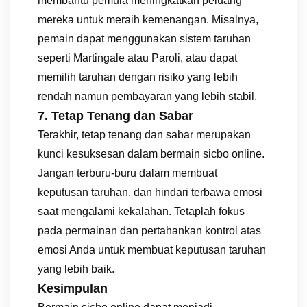
membantu pemula meningkatkan peluang
mereka untuk meraih kemenangan. Misalnya,
pemain dapat menggunakan sistem taruhan
seperti Martingale atau Paroli, atau dapat
memilih taruhan dengan risiko yang lebih
rendah namun pembayaran yang lebih stabil.
7. Tetap Tenang dan Sabar
Terakhir, tetap tenang dan sabar merupakan
kunci kesuksesan dalam bermain sicbo online.
Jangan terburu-buru dalam membuat
keputusan taruhan, dan hindari terbawa emosi
saat mengalami kekalahan. Tetaplah fokus
pada permainan dan pertahankan kontrol atas
emosi Anda untuk membuat keputusan taruhan
yang lebih baik.
Kesimpulan