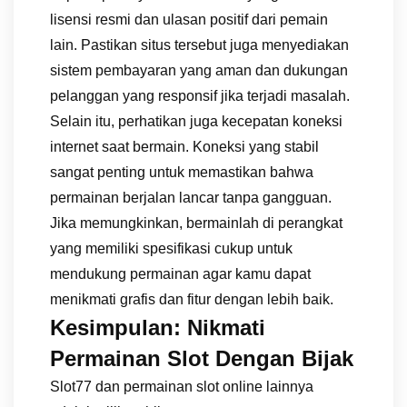
lisensi resmi dan ulasan positif dari pemain
lain. Pastikan situs tersebut juga menyediakan
sistem pembayaran yang aman dan dukungan
pelanggan yang responsif jika terjadi masalah.
Selain itu, perhatikan juga kecepatan koneksi
internet saat bermain. Koneksi yang stabil
sangat penting untuk memastikan bahwa
permainan berjalan lancar tanpa gangguan.
Jika memungkinkan, bermainlah di perangkat
yang memiliki spesifikasi cukup untuk
mendukung permainan agar kamu dapat
menikmati grafis dan fitur dengan lebih baik.
Kesimpulan: Nikmati
Permainan Slot Dengan Bijak
Slot77 dan permainan slot online lainnya