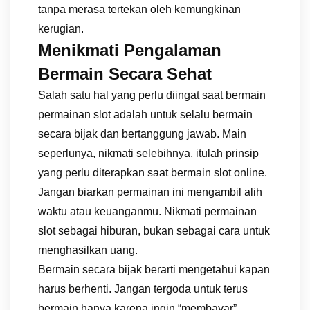
tanpa merasa tertekan oleh kemungkinan
kerugian.
Menikmati Pengalaman
Bermain Secara Sehat
Salah satu hal yang perlu diingat saat bermain
permainan slot adalah untuk selalu bermain
secara bijak dan bertanggung jawab. Main
seperlunya, nikmati selebihnya, itulah prinsip
yang perlu diterapkan saat bermain slot online.
Jangan biarkan permainan ini mengambil alih
waktu atau keuanganmu. Nikmati permainan
slot sebagai hiburan, bukan sebagai cara untuk
menghasilkan uang.
Bermain secara bijak berarti mengetahui kapan
harus berhenti. Jangan tergoda untuk terus
bermain hanya karena ingin “membayar”