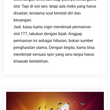
slot. Tapi di sisi lain, tetap ada risiko yang harus
disadari, terutama soal kendali diri dan
keuangan.
Jadi, kalau kamu ingin menikmati permainan
slot 777, lakukan dengan bijak. Anggap
permainan ini sebagai hiburan, bukan sumber
penghasilan utama. Dengan begitu, kamu bisa
menikmati sensasi spin yang seru tanpa harus
khawatir berlebihan.