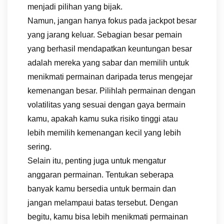
menjadi pilihan yang bijak.
Namun, jangan hanya fokus pada jackpot besar
yang jarang keluar. Sebagian besar pemain
yang berhasil mendapatkan keuntungan besar
adalah mereka yang sabar dan memilih untuk
menikmati permainan daripada terus mengejar
kemenangan besar. Pilihlah permainan dengan
volatilitas yang sesuai dengan gaya bermain
kamu, apakah kamu suka risiko tinggi atau
lebih memilih kemenangan kecil yang lebih
sering.
Selain itu, penting juga untuk mengatur
anggaran permainan. Tentukan seberapa
banyak kamu bersedia untuk bermain dan
jangan melampaui batas tersebut. Dengan
begitu, kamu bisa lebih menikmati permainan