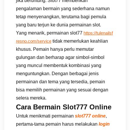
jika beruntung. Slot77 memberikan
pengalaman bermain yang sederhana namun
tetap menyenangkan, terutama bagi pemula
yang baru terjun ke dunia permainan slot.
Yang menarik, permainan slot77
https://tulenailsf
tidak memerlukan keahlian
resno.com/service
khusus. Pemain hanya perlu memutar
gulungan dan berharap agar simbol-simbol
yang muncul membentuk kombinasi yang
menguntungkan. Dengan berbagai jenis
permainan dan tema yang tersedia, pemain
bisa memilih permainan yang sesuai dengan
selera mereka.
Cara Bermain Slot777 Online
Untuk menikmati permainan
slot777 online
,
pertama-tama pemain harus melakukan
login