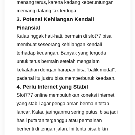
menang terus, karena kadang keberuntungan
memang datang tak terduga.
3. Potensi Kehilangan Kendali
Finansial
Kalau nggak hati-hati, bermain di slot77 bisa
membuat seseorang kehilangan kendali
terhadap keuangan. Banyak yang tergoda
untuk terus bermain setelah mengalami
kekalahan dengan harapan bisa “balik modal”,
padahal itu justru bisa memperburuk keadaan.
4. Perlu Internet yang Stabil
Slot777 online membutuhkan koneksi internet
yang stabil agar pengalaman bermain tetap
lancar. Kalau jaringanmu sering putus, bisa jadi
hasil putaran terganggu atau permainan
berhenti di tengah jalan. Ini tentu bisa bikin