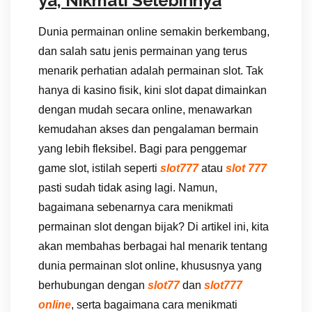
ya, Nikmati Selebihnya
Dunia permainan online semakin berkembang,
dan salah satu jenis permainan yang terus
menarik perhatian adalah permainan slot. Tak
hanya di kasino fisik, kini slot dapat dimainkan
dengan mudah secara online, menawarkan
kemudahan akses dan pengalaman bermain
yang lebih fleksibel. Bagi para penggemar
game slot, istilah seperti
slot777
atau
slot 777
pasti sudah tidak asing lagi. Namun,
bagaimana sebenarnya cara menikmati
permainan slot dengan bijak? Di artikel ini, kita
akan membahas berbagai hal menarik tentang
dunia permainan slot online, khususnya yang
berhubungan dengan
slot77
dan
slot777
online
, serta bagaimana cara menikmati