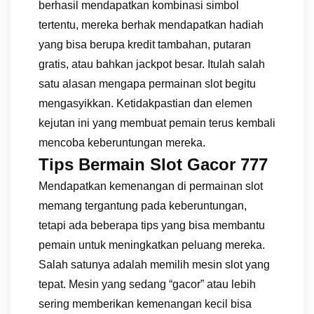
berhasil mendapatkan kombinasi simbol
tertentu, mereka berhak mendapatkan hadiah
yang bisa berupa kredit tambahan, putaran
gratis, atau bahkan jackpot besar. Itulah salah
satu alasan mengapa permainan slot begitu
mengasyikkan. Ketidakpastian dan elemen
kejutan ini yang membuat pemain terus kembali
mencoba keberuntungan mereka.
Tips Bermain Slot Gacor 777
Mendapatkan kemenangan di permainan slot
memang tergantung pada keberuntungan,
tetapi ada beberapa tips yang bisa membantu
pemain untuk meningkatkan peluang mereka.
Salah satunya adalah memilih mesin slot yang
tepat. Mesin yang sedang “gacor” atau lebih
sering memberikan kemenangan kecil bisa