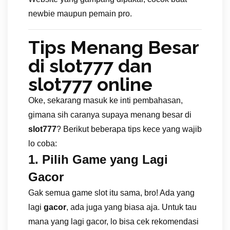
newbie maupun pemain pro.
Tips Menang Besar
di slot777 dan
slot777 online
Oke, sekarang masuk ke inti pembahasan,
gimana sih caranya supaya menang besar di
slot777
? Berikut beberapa tips kece yang wajib
lo coba:
1. Pilih Game yang Lagi
Gacor
Gak semua game slot itu sama, bro! Ada yang
lagi
gacor
, ada juga yang biasa aja. Untuk tau
mana yang lagi gacor, lo bisa cek rekomendasi