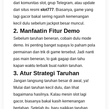
dari komunitas slot, grup Telegram, atau update
dari situs resmi
slot777
. Biasanya, game yang
lagi gacor bakal sering ngasih kemenangan
kecil dulu sebelum jackpot besar muncul.
2. Manfaatin Fitur Demo
Sebelum taruhan beneran, cobain dulu mode
demo. Ini penting banget supaya lo paham pola
permainan dan trik di game tersebut. Jadi nanti
pas main beneran, lo gak gagap dan tahu
kapan waktu terbaik buat naikin taruhan.
3. Atur Strategi Taruhan
Jangan langsung taruhan besar di awal, ya!
Mulai dari taruhan kecil dulu, dan lihat
bagaimana hasilnya. Kalau mesin slot lagi
gacor, biasanya bakal kasih kemenangan
bertahap. Setelah itu, baru naikkan taruhan