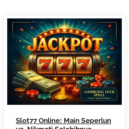
Slot77 Online: Main Seperlun