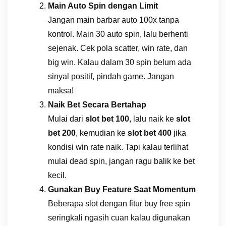
Main Auto Spin dengan Limit
Jangan main barbar auto 100x tanpa
kontrol. Main 30 auto spin, lalu berhenti
sejenak. Cek pola scatter, win rate, dan
big win. Kalau dalam 30 spin belum ada
sinyal positif, pindah game. Jangan
maksa!
Naik Bet Secara Bertahap
Mulai dari
slot bet 100
, lalu naik ke
slot
bet 200
, kemudian ke
slot bet 400
jika
kondisi win rate naik. Tapi kalau terlihat
mulai dead spin, jangan ragu balik ke bet
kecil.
Gunakan Buy Feature Saat Momentum
Beberapa slot dengan fitur buy free spin
seringkali ngasih cuan kalau digunakan