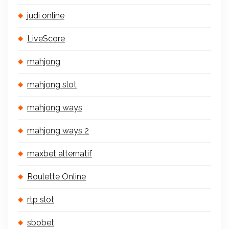
judi online
LiveScore
mahjong
mahjong slot
mahjong ways
mahjong ways 2
maxbet alternatif
Roulette Online
rtp slot
sbobet