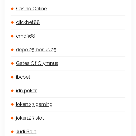
Casino Online
clickbet88
cmd368
depo 25 bonus 25
Gates Of Olympus
ibcbet
idn poker
joker123 gaming
joker123 slot
Judi Bola