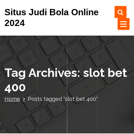
S
Situs Judi Bola Online
k
i
2024
p
t
o
c
o
n
t
Tag Archives: slot bet
e
n
400
t
Home
Posts tagged "slot bet 400"