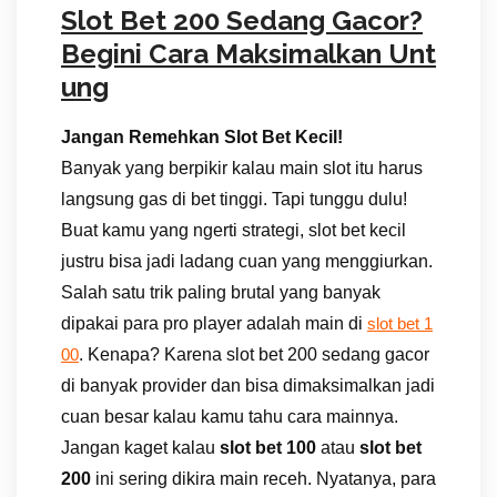
Slot Bet 200 Sedang Gacor?
Begini Cara Maksimalkan Unt
ung
Jangan Remehkan Slot Bet Kecil!
Banyak yang berpikir kalau main slot itu harus
langsung gas di bet tinggi. Tapi tunggu dulu!
Buat kamu yang ngerti strategi, slot bet kecil
justru bisa jadi ladang cuan yang menggiurkan.
Salah satu trik paling brutal yang banyak
dipakai para pro player adalah main di
slot bet 1
. Kenapa? Karena slot bet 200 sedang gacor
00
di banyak provider dan bisa dimaksimalkan jadi
cuan besar kalau kamu tahu cara mainnya.
Jangan kaget kalau
slot bet 100
atau
slot bet
200
ini sering dikira main receh. Nyatanya, para