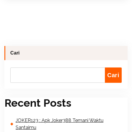
Cari
Cari
Recent Posts
JOKER123 : Apk Joker388 Temani Waktu
Santaimu