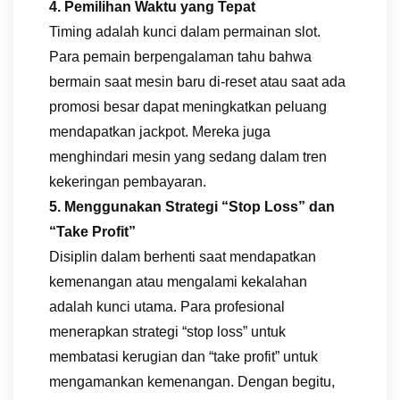
4. Pemilihan Waktu yang Tepat
Timing adalah kunci dalam permainan slot.
Para pemain berpengalaman tahu bahwa
bermain saat mesin baru di-reset atau saat ada
promosi besar dapat meningkatkan peluang
mendapatkan jackpot. Mereka juga
menghindari mesin yang sedang dalam tren
kekeringan pembayaran.
5. Menggunakan Strategi “Stop Loss” dan
“Take Profit”
Disiplin dalam berhenti saat mendapatkan
kemenangan atau mengalami kekalahan
adalah kunci utama. Para profesional
menerapkan strategi “stop loss” untuk
membatasi kerugian dan “take profit” untuk
mengamankan kemenangan. Dengan begitu,