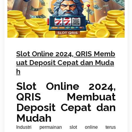
Slot Online 2024, QRIS Memb
uat Deposit Cepat dan Muda
h
Slot Online 2024,
QRIS Membuat
Deposit Cepat dan
Mudah
Industri permainan slot online terus