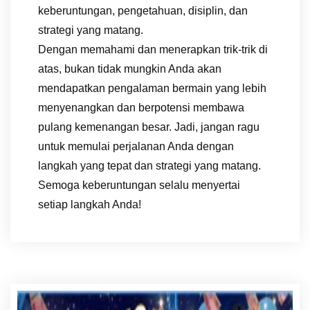
keberuntungan, pengetahuan, disiplin, dan
strategi yang matang.
Dengan memahami dan menerapkan trik-trik di
atas, bukan tidak mungkin Anda akan
mendapatkan pengalaman bermain yang lebih
menyenangkan dan berpotensi membawa
pulang kemenangan besar. Jadi, jangan ragu
untuk memulai perjalanan Anda dengan
langkah yang tepat dan strategi yang matang.
Semoga keberuntungan selalu menyertai
setiap langkah Anda!