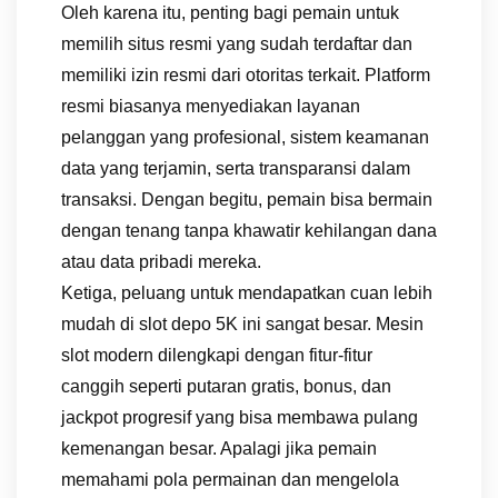
Oleh karena itu, penting bagi pemain untuk
memilih situs resmi yang sudah terdaftar dan
memiliki izin resmi dari otoritas terkait. Platform
resmi biasanya menyediakan layanan
pelanggan yang profesional, sistem keamanan
data yang terjamin, serta transparansi dalam
transaksi. Dengan begitu, pemain bisa bermain
dengan tenang tanpa khawatir kehilangan dana
atau data pribadi mereka.
Ketiga, peluang untuk mendapatkan cuan lebih
mudah di slot depo 5K ini sangat besar. Mesin
slot modern dilengkapi dengan fitur-fitur
canggih seperti putaran gratis, bonus, dan
jackpot progresif yang bisa membawa pulang
kemenangan besar. Apalagi jika pemain
memahami pola permainan dan mengelola