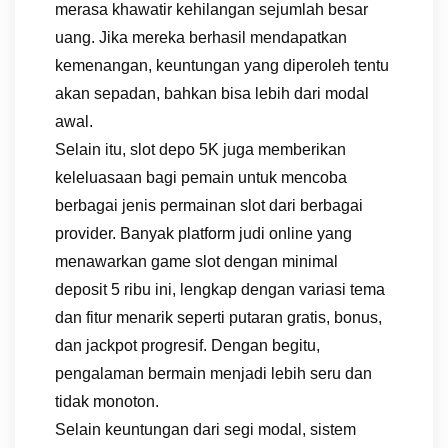
merasa khawatir kehilangan sejumlah besar
uang. Jika mereka berhasil mendapatkan
kemenangan, keuntungan yang diperoleh tentu
akan sepadan, bahkan bisa lebih dari modal
awal.
Selain itu, slot depo 5K juga memberikan
keleluasaan bagi pemain untuk mencoba
berbagai jenis permainan slot dari berbagai
provider. Banyak platform judi online yang
menawarkan game slot dengan minimal
deposit 5 ribu ini, lengkap dengan variasi tema
dan fitur menarik seperti putaran gratis, bonus,
dan jackpot progresif. Dengan begitu,
pengalaman bermain menjadi lebih seru dan
tidak monoton.
Selain keuntungan dari segi modal, sistem