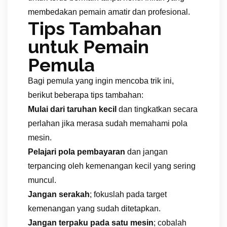
membedakan pemain amatir dan profesional.
Tips Tambahan
untuk Pemain
Pemula
Bagi pemula yang ingin mencoba trik ini,
berikut beberapa tips tambahan:
Mulai dari taruhan kecil
dan tingkatkan secara
perlahan jika merasa sudah memahami pola
mesin.
Pelajari pola pembayaran
dan jangan
terpancing oleh kemenangan kecil yang sering
muncul.
Jangan serakah
; fokuslah pada target
kemenangan yang sudah ditetapkan.
Jangan terpaku pada satu mesin
; cobalah