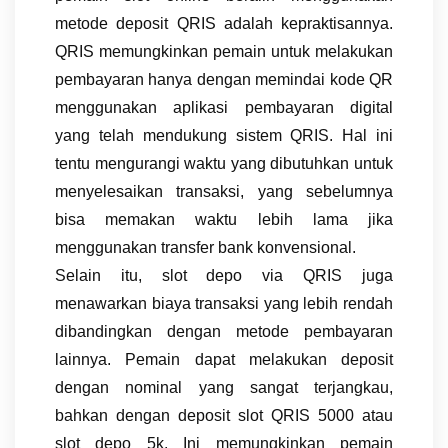
metode deposit QRIS adalah kepraktisannya.
QRIS memungkinkan pemain untuk melakukan
pembayaran hanya dengan memindai kode QR
menggunakan aplikasi pembayaran digital
yang telah mendukung sistem QRIS. Hal ini
tentu mengurangi waktu yang dibutuhkan untuk
menyelesaikan transaksi, yang sebelumnya
bisa memakan waktu lebih lama jika
menggunakan transfer bank konvensional.
Selain itu, slot depo via QRIS juga
menawarkan biaya transaksi yang lebih rendah
dibandingkan dengan metode pembayaran
lainnya. Pemain dapat melakukan deposit
dengan nominal yang sangat terjangkau,
bahkan dengan deposit slot QRIS 5000 atau
slot depo 5k. Ini memungkinkan pemain