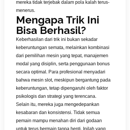
mereka tidak terjebak dalam pola kalah terus-
menerus.
Mengapa Trik Ini
Bisa Berhasil?
Keberhasilan dari trik ini bukan sekadar
keberuntungan semata, melainkan kombinasi
dari pemilihan mesin yang tepat, manajemen
modal yang disiplin, serta penggunaan bonus
secara optimal. Para profesional menyadari
bahwa mesin slot, meskipun bergantung pada
keberuntungan, tetap dipengaruhi oleh faktor
psikologis dan strategi yang terencana.
Selain itu, mereka juga mengedepankan
kesabaran dan konsistensi. Tidak semua
pemain mampu menahan diri dari godaan
untuk terus bermain tanpa henti. Inilah yang