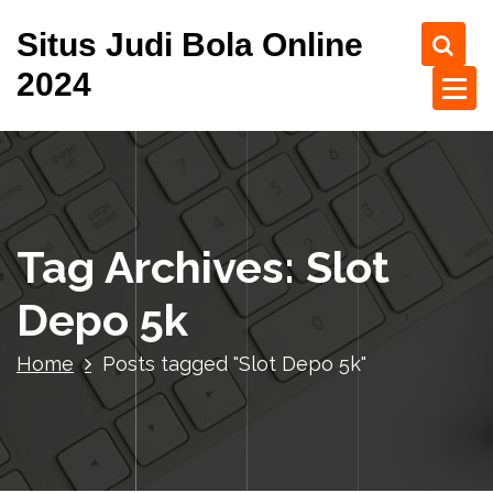
S
Situs Judi Bola Online
k
i
2024
p
t
o
c
o
n
t
Tag Archives: Slot
e
n
Depo 5k
t
Home
Posts tagged "Slot Depo 5k"