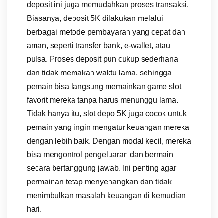
deposit ini juga memudahkan proses transaksi.
Biasanya, deposit 5K dilakukan melalui
berbagai metode pembayaran yang cepat dan
aman, seperti transfer bank, e-wallet, atau
pulsa. Proses deposit pun cukup sederhana
dan tidak memakan waktu lama, sehingga
pemain bisa langsung memainkan game slot
favorit mereka tanpa harus menunggu lama.
Tidak hanya itu, slot depo 5K juga cocok untuk
pemain yang ingin mengatur keuangan mereka
dengan lebih baik. Dengan modal kecil, mereka
bisa mengontrol pengeluaran dan bermain
secara bertanggung jawab. Ini penting agar
permainan tetap menyenangkan dan tidak
menimbulkan masalah keuangan di kemudian
hari.