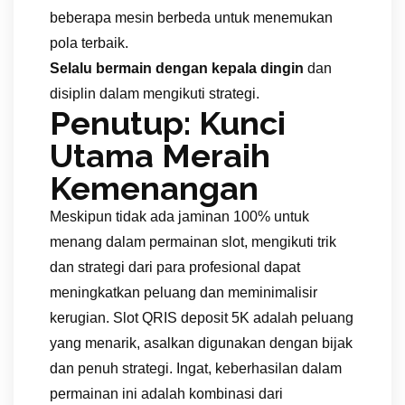
beberapa mesin berbeda untuk menemukan
pola terbaik.
Selalu bermain dengan kepala dingin
dan
disiplin dalam mengikuti strategi.
Penutup: Kunci
Utama Meraih
Kemenangan
Meskipun tidak ada jaminan 100% untuk
menang dalam permainan slot, mengikuti trik
dan strategi dari para profesional dapat
meningkatkan peluang dan meminimalisir
kerugian. Slot QRIS deposit 5K adalah peluang
yang menarik, asalkan digunakan dengan bijak
dan penuh strategi. Ingat, keberhasilan dalam
permainan ini adalah kombinasi dari