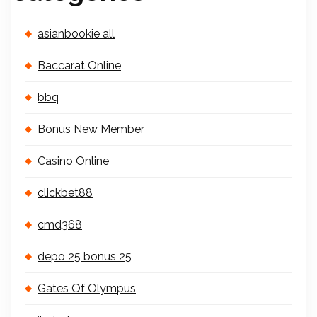
asianbookie all
Baccarat Online
bbq
Bonus New Member
Casino Online
clickbet88
cmd368
depo 25 bonus 25
Gates Of Olympus