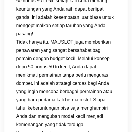
50 bonus 50 to 5x, setiap kali Anda menang,
keuntungan yang Anda raih dapat berlipat
ganda. Ini adalah kesempatan luar biasa untuk
mengoptimalkan setiap taruhan yang Anda
pasang!
Tidak hanya itu, MAUSLOT juga memberikan
penawaran yang sangat bersahabat bagi
pemain dengan budget kecil. Melalui konsep
depo 50 bonus 50 to kecil, Anda dapat
menikmati permainan tanpa perlu menguras
dompet. Ini adalah strategi cerdas bagi Anda
yang ingin mencoba berbagai permainan atau
yang baru pertama kali bermain slot. Siapa
tahu, keberuntungan bisa saja menghampiri
Anda dan mengubah modal kecil menjadi
kemenangan yang tidak terduga!