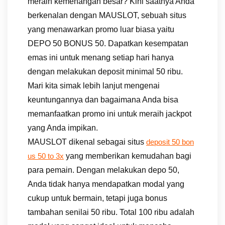
meraih kemenangan besar? Kini saatnya Anda
berkenalan dengan MAUSLOT, sebuah situs
yang menawarkan promo luar biasa yaitu
DEPO 50 BONUS 50. Dapatkan kesempatan
emas ini untuk menang setiap hari hanya
dengan melakukan deposit minimal 50 ribu.
Mari kita simak lebih lanjut mengenai
keuntungannya dan bagaimana Anda bisa
memanfaatkan promo ini untuk meraih jackpot
yang Anda impikan.
MAUSLOT dikenal sebagai situs
deposit 50 bon
yang memberikan kemudahan bagi
us 50 to 3x
para pemain. Dengan melakukan depo 50,
Anda tidak hanya mendapatkan modal yang
cukup untuk bermain, tetapi juga bonus
tambahan senilai 50 ribu. Total 100 ribu adalah