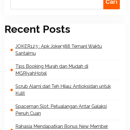
Cari
Recent Posts
JOKER123 : Apk Joker388 Temani Waktu
Santaimu
Tips Booking Murah dan Mudah di
MGRiyahHotel
Scrub Alami dari Teh Hijau: Antioksidan untuk
Kulit
Spaceman Slot: Petualangan Antar Galaksi
Penuh Cuan
Rahasia Mendapatkan Bonus New Member