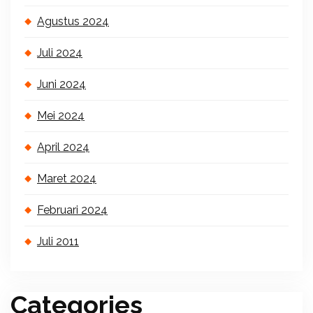
Agustus 2024
Juli 2024
Juni 2024
Mei 2024
April 2024
Maret 2024
Februari 2024
Juli 2011
Categories