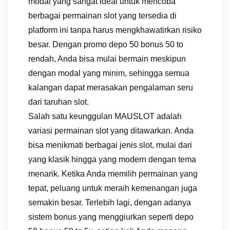
modal yang sangat ideal untuk mencoba
berbagai permainan slot yang tersedia di
platform ini tanpa harus mengkhawatirkan risiko
besar. Dengan promo depo 50 bonus 50 to
rendah, Anda bisa mulai bermain meskipun
dengan modal yang minim, sehingga semua
kalangan dapat merasakan pengalaman seru
dari taruhan slot.
Salah satu keunggulan MAUSLOT adalah
variasi permainan slot yang ditawarkan. Anda
bisa menikmati berbagai jenis slot, mulai dari
yang klasik hingga yang modern dengan tema
menarik. Ketika Anda memilih permainan yang
tepat, peluang untuk meraih kemenangan juga
semakin besar. Terlebih lagi, dengan adanya
sistem bonus yang menggiurkan seperti depo