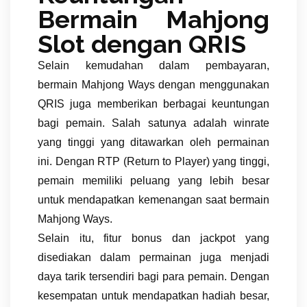
Bermain Mahjong
Slot dengan QRIS
Selain kemudahan dalam pembayaran,
bermain Mahjong Ways dengan menggunakan
QRIS juga memberikan berbagai keuntungan
bagi pemain. Salah satunya adalah winrate
yang tinggi yang ditawarkan oleh permainan
ini. Dengan RTP (Return to Player) yang tinggi,
pemain memiliki peluang yang lebih besar
untuk mendapatkan kemenangan saat bermain
Mahjong Ways.
Selain itu, fitur bonus dan jackpot yang
disediakan dalam permainan juga menjadi
daya tarik tersendiri bagi para pemain. Dengan
kesempatan untuk mendapatkan hadiah besar,