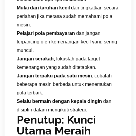
Mulai dari taruhan kecil
dan tingkatkan secara
perlahan jika merasa sudah memahami pola
mesin.
Pelajari pola pembayaran
dan jangan
terpancing oleh kemenangan kecil yang sering
muncul.
Jangan serakah
; fokuslah pada target
kemenangan yang sudah ditetapkan.
Jangan terpaku pada satu mesin
; cobalah
beberapa mesin berbeda untuk menemukan
pola terbaik.
Selalu bermain dengan kepala dingin
dan
disiplin dalam mengikuti strategi.
Penutup: Kunci
Utama Meraih