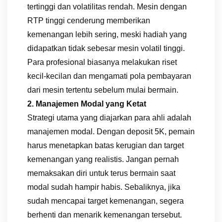
tertinggi dan volatilitas rendah. Mesin dengan
RTP tinggi cenderung memberikan
kemenangan lebih sering, meski hadiah yang
didapatkan tidak sebesar mesin volatil tinggi.
Para profesional biasanya melakukan riset
kecil-kecilan dan mengamati pola pembayaran
dari mesin tertentu sebelum mulai bermain.
2. Manajemen Modal yang Ketat
Strategi utama yang diajarkan para ahli adalah
manajemen modal. Dengan deposit 5K, pemain
harus menetapkan batas kerugian dan target
kemenangan yang realistis. Jangan pernah
memaksakan diri untuk terus bermain saat
modal sudah hampir habis. Sebaliknya, jika
sudah mencapai target kemenangan, segera
berhenti dan menarik kemenangan tersebut.