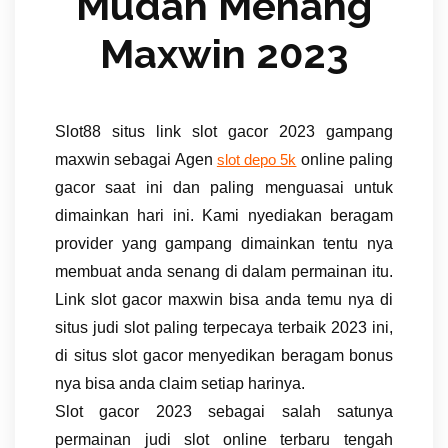
Mudah Menang
Maxwin
2023
Slot88 situs link slot gacor 2023 gampang
maxwin sebagai Agen
online paling
slot depo 5k
gacor saat ini dan paling menguasai untuk
dimainkan hari ini. Kami nyediakan beragam
provider yang gampang dimainkan tentu nya
membuat anda senang di dalam permainan itu.
Link slot gacor maxwin bisa anda temu nya di
situs judi slot paling terpecaya terbaik 2023 ini,
di situs slot gacor menyedikan beragam bonus
nya bisa anda claim setiap harinya.
Slot gacor 2023 sebagai salah satunya
permainan judi slot online terbaru tengah