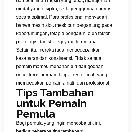
dari pemilihan mesin yang tepat, manajemen
modal yang disiplin, serta penggunaan bonus
secara optimal. Para profesional menyadari
bahwa mesin slot, meskipun bergantung pada
keberuntungan, tetap dipengaruhi oleh faktor
psikologis dan strategi yang terencana.
Selain itu, mereka juga mengedepankan
kesabaran dan konsistensi. Tidak semua
pemain mampu menahan diri dari godaan
untuk terus bermain tanpa henti. Inilah yang
membedakan pemain amatir dan profesional.
Tips Tambahan
untuk Pemain
Pemula
Bagi pemula yang ingin mencoba trik ini,
berikut beberapa tips tambahan: