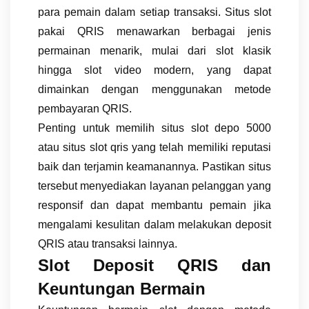
para pemain dalam setiap transaksi. Situs slot
pakai QRIS menawarkan berbagai jenis
permainan menarik, mulai dari slot klasik
hingga slot video modern, yang dapat
dimainkan dengan menggunakan metode
pembayaran QRIS.
Penting untuk memilih situs slot depo 5000
atau situs slot qris yang telah memiliki reputasi
baik dan terjamin keamanannya. Pastikan situs
tersebut menyediakan layanan pelanggan yang
responsif dan dapat membantu pemain jika
mengalami kesulitan dalam melakukan deposit
QRIS atau transaksi lainnya.
Slot Deposit QRIS dan
Keuntungan Bermain