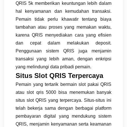
QRIS 5k memberikan keuntungan lebih dalam
hal kenyamanan dan kemudahan transaksi.
Pemain tidak perlu khawatir tentang biaya
tambahan atau proses yang memakan waktu,
karena QRIS menyediakan cara yang efisien
dan cepat dalam melakukan deposit.
Penggunaan sistem QRIS juga menjamin
transaksi yang lebih aman, dengan enkripsi
yang melindungi data pribadi pemain.
Situs Slot QRIS Terpercaya
Pemain yang tertarik bermain slot pakai QRIS
atau slot qris 5000 bisa menemukan banyak
situs slot QRIS yang terpercaya. Situs-situs ini
telah bekerja sama dengan berbagai platform
pembayaran digital yang mendukung sistem
QRIS, menjamin kenyamanan serta keamanan