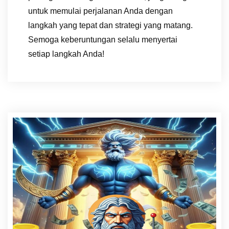
untuk memulai perjalanan Anda dengan
langkah yang tepat dan strategi yang matang.
Semoga keberuntungan selalu menyertai
setiap langkah Anda!