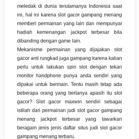
meledak di dunia terutamanya Indonesia saat
ini, hal ini karena slot gacor gampang menang
memberi permainan yang lain dan mempunyai
hadiah kemenangan jackpot terbesar bila
dibanding dengan game lain.
Mekanisme permainan yang dijajakan slot
gacor anti rungkad juga gampang karena kalian
perlu untuk lakukan spin slot dengan tekan
monitor handphone punya anda sendiri yang
dipakai untuk bermain. Tentu masih tetap ada
beberapa orang yang bertanya apasih itu slot
gacor? Slot gacor maxwin sendiri sebagai
istilah dari permainan judi slot gacor gampang
menang jackpot terbesar yang tawarkan
beragam jenis jenis daftar situs judi slot gacor
gampang menang terbaru.