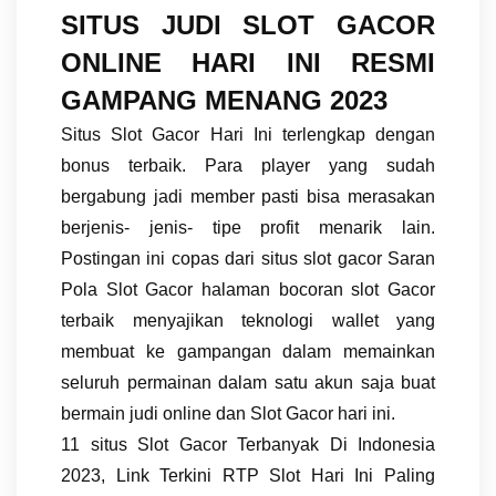
SITUS JUDI SLOT GACOR
ONLINE HARI INI RESMI
GAMPANG MENANG 2023
Situs Slot Gacor Hari Ini terlengkap dengan
bonus terbaik. Para player yang sudah
bergabung jadi member pasti bisa merasakan
berjenis- jenis- tipe profit menarik lain.
Postingan ini copas dari situs slot gacor Saran
Pola Slot Gacor halaman bocoran slot Gacor
terbaik menyajikan teknologi wallet yang
membuat ke gampangan dalam memainkan
seluruh permainan dalam satu akun saja buat
bermain judi online dan Slot Gacor hari ini.
11 situs Slot Gacor Terbanyak Di Indonesia
2023, Link Terkini RTP Slot Hari Ini Paling