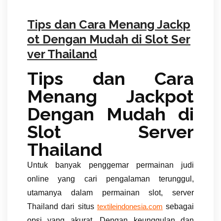
Tips dan Cara Menang Jackp
ot Dengan Mudah di Slot Ser
ver Thailand
Tips dan Cara
Menang Jackpot
Dengan Mudah di
Slot Server
Thailand
Untuk banyak penggemar permainan judi
online yang cari pengalaman terunggul,
utamanya dalam permainan slot, server
Thailand dari situs
sebagai
textileindonesia.com
opsi yang akurat. Dengan keunggulan dan