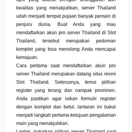
kwalitas yang menakjubkan, server Thailand
udah menjadi tempat pujaan banyak pemain di
penjuru dunia. Buat Anda yang mau
mendaftarkan akun pro server Thailand di Slot
Thailand, tersebut merupakan pedoman
komplet yang bisa menolong Anda mencapai
kemajuan.
Cara pertama saat mendaftarkan akun pro
server Thailand merupakan datang situs resmi
Slot Thailand. Seterusnya, temui pilihan
register yang terang dan nampak prominen.
Anda pastikan agar isikan formulir register
dengan komplet dan betul, lantaran ini bakal
menjadi langkah pertama ketujuan pengalaman
main yang menakjubkan.
Lantas, putuskan pilihan server Thailand saat