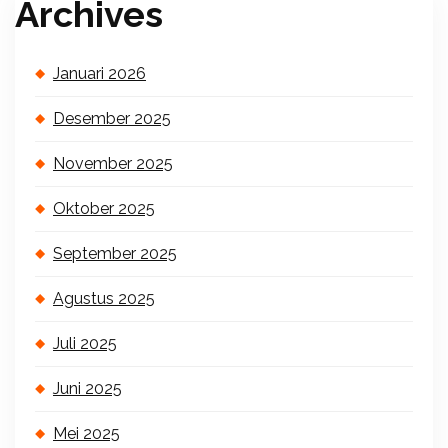
Archives
Januari 2026
Desember 2025
November 2025
Oktober 2025
September 2025
Agustus 2025
Juli 2025
Juni 2025
Mei 2025