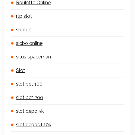
Roulette Online
rtp slot
sbobet
sicbo online
situs spaceman
Slot
slot bet 100
slot bet 200
slot depo 5k
slot deposit 10k