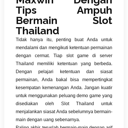
Tips Ampuh
Bermain Slot
Thailand
Tidak hanya itu, penting buat Anda untuk
mendalami dan mengikuti ketentuan permainan
dengan cermat. Tiap slot game di server
Thailand memiliki ketentuan yang berbeda.
Dengan pelajari ketentuan dan siasat
permainan, Anda bakal bisa mempertingkat
kesempatan kemenangan Anda. Jangan kuatir
untuk menggunakan peluang demo game yang
disediakan oleh Slot Thailand untuk
menjalankan siasat Anda sebelumnya bermain-
main dengan uang sebenarnya.
Paling akhir, teruslah bermain-main dengan arif