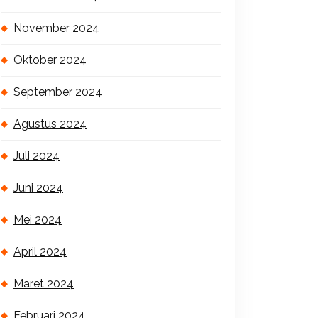
November 2024
Oktober 2024
September 2024
Agustus 2024
Juli 2024
Juni 2024
Mei 2024
April 2024
Maret 2024
Februari 2024