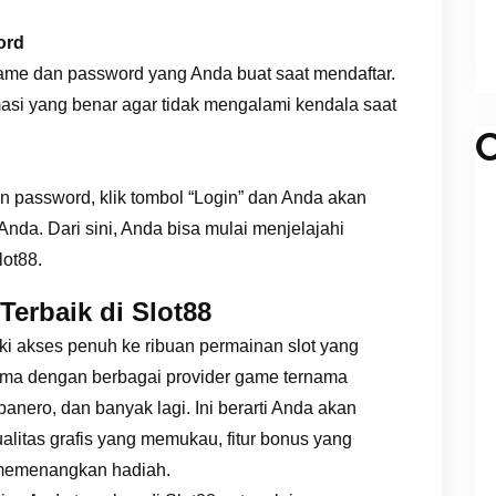
ord
ame dan password yang Anda buat saat mendaftar.
asi yang benar agar tidak mengalami kendala saat
C
password, klik tombol “Login” dan Anda akan
nda. Dari sini, Anda bisa mulai menjelajahi
lot88.
erbaik di Slot88
iki akses penuh ke ribuan permainan slot yang
a sama dengan berbagai provider game ternama
anero, dan banyak lagi. Ini berarti Anda akan
itas grafis yang memukau, fitur bonus yang
 memenangkan hadiah.