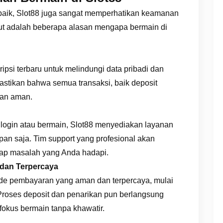
baik, Slot88 juga sangat memperhatikan keamanan
t adalah beberapa alasan mengapa bermain di
psi terbaru untuk melindungi data pribadi dan
mastikan bahwa semua transaksi, baik deposit
gan aman.
login atau bermain, Slot88 menyediakan layanan
n saja. Tim support yang profesional akan
iap masalah yang Anda hadapi.
dan Terpercaya
de pembayaran yang aman dan terpercaya, mulai
. Proses deposit dan penarikan pun berlangsung
fokus bermain tanpa khawatir.