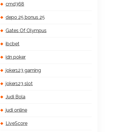
cmd368
depo 25 bonus 25
Gates Of Olympus
ibcbet
idn poker
joker123 gaming
joker123 slot
Judi Bola
judi online
LiveScore