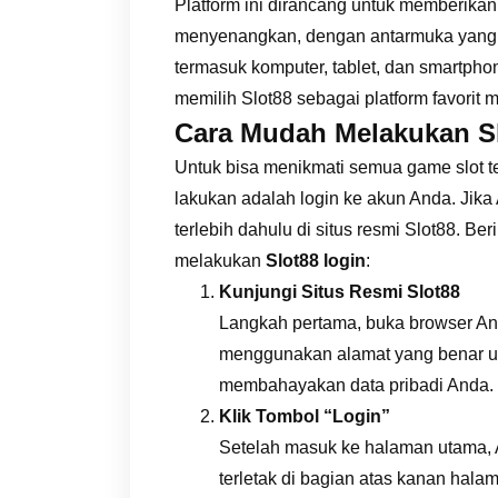
Platform ini dirancang untuk memberika
menyenangkan, dengan antarmuka yang us
termasuk komputer, tablet, dan smartphon
memilih Slot88 sebagai platform favorit 
Cara Mudah Melakukan S
Untuk bisa menikmati semua game slot te
lakukan adalah login ke akun Anda. Jika
terlebih dahulu di situs resmi Slot88. B
melakukan
Slot88 login
:
Kunjungi Situs Resmi Slot88
Langkah pertama, buka browser And
menggunakan alamat yang benar un
membahayakan data pribadi Anda.
Klik Tombol “Login”
Setelah masuk ke halaman utama, 
terletak di bagian atas kanan hala