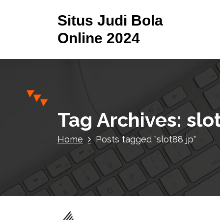
S
Situs Judi Bola
k
i
Online 2024
p
t
o
c
o
n
t
Tag Archives: slo
e
n
Home
Posts tagged "slot88 jp"
t