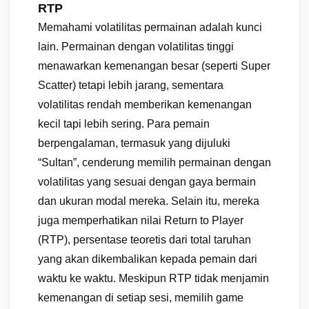
RTP
Memahami volatilitas permainan adalah kunci
lain. Permainan dengan volatilitas tinggi
menawarkan kemenangan besar (seperti Super
Scatter) tetapi lebih jarang, sementara
volatilitas rendah memberikan kemenangan
kecil tapi lebih sering. Para pemain
berpengalaman, termasuk yang dijuluki
“Sultan”, cenderung memilih permainan dengan
volatilitas yang sesuai dengan gaya bermain
dan ukuran modal mereka. Selain itu, mereka
juga memperhatikan nilai Return to Player
(RTP), persentase teoretis dari total taruhan
yang akan dikembalikan kepada pemain dari
waktu ke waktu. Meskipun RTP tidak menjamin
kemenangan di setiap sesi, memilih game