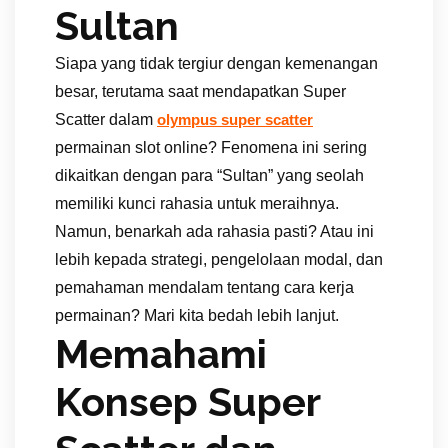
Sultan
Siapa yang tidak tergiur dengan kemenangan
besar, terutama saat mendapatkan Super
Scatter dalam
olympus super scatter
permainan slot online? Fenomena ini sering
dikaitkan dengan para “Sultan” yang seolah
memiliki kunci rahasia untuk meraihnya.
Namun, benarkah ada rahasia pasti? Atau ini
lebih kepada strategi, pengelolaan modal, dan
pemahaman mendalam tentang cara kerja
permainan? Mari kita bedah lebih lanjut.
Memahami
Konsep Super