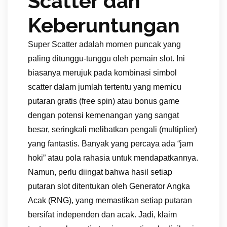
Scatter dan
Keberuntungan
Super Scatter adalah momen puncak yang
paling ditunggu-tunggu oleh pemain slot. Ini
biasanya merujuk pada kombinasi simbol
scatter dalam jumlah tertentu yang memicu
putaran gratis (free spin) atau bonus game
dengan potensi kemenangan yang sangat
besar, seringkali melibatkan pengali (multiplier)
yang fantastis. Banyak yang percaya ada “jam
hoki” atau pola rahasia untuk mendapatkannya.
Namun, perlu diingat bahwa hasil setiap
putaran slot ditentukan oleh Generator Angka
Acak (RNG), yang memastikan setiap putaran
bersifat independen dan acak. Jadi, klaim