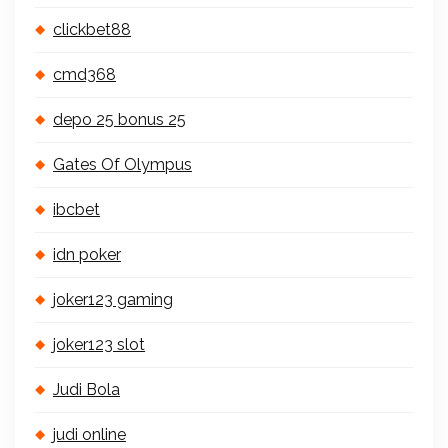
clickbet88
cmd368
depo 25 bonus 25
Gates Of Olympus
ibcbet
idn poker
joker123 gaming
joker123 slot
Judi Bola
judi online