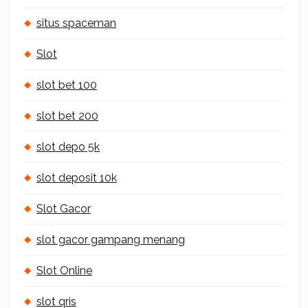
situs spaceman
Slot
slot bet 100
slot bet 200
slot depo 5k
slot deposit 10k
Slot Gacor
slot gacor gampang menang
Slot Online
slot qris