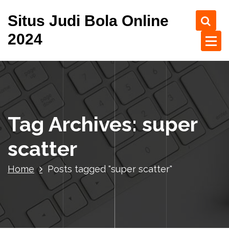
S
Situs Judi Bola Online
k
i
2024
p
t
o
c
o
n
t
Tag Archives: super
e
n
scatter
t
Home
Posts tagged "super scatter"