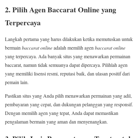
2. Pilih Agen Baccarat Online yang
Terpercaya
Langkah pertama yang harus dilakukan ketika memutuskan untuk
bermain
baccarat online
adalah memilih agen
baccarat online
yang terpercaya. Ada banyak situs yang menawarkan permainan
baccarat, namun tidak semuanya dapat dipercaya. Pilihlah agen
yang memiliki lisensi resmi, reputasi baik, dan ulasan positif dari
pemain lain.
Pastikan situs yang Anda pilih menawarkan permainan yang adil,
pembayaran yang cepat, dan dukungan pelanggan yang responsif.
Dengan memilih agen yang tepat, Anda dapat memastikan
pengalaman bermain yang aman dan menyenangkan.