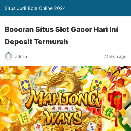
Situs Judi Bola Online 2024
Bocoran Situs Slot Gacor Hari Ini
Deposit Termurah
admin
2 tahun ago