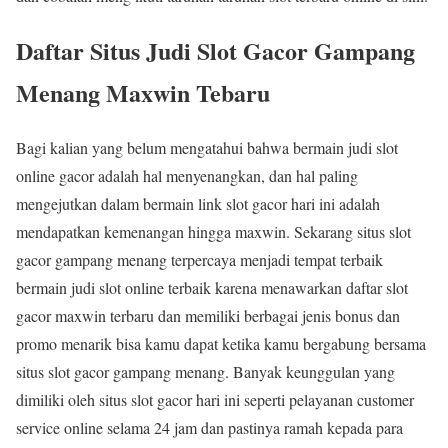
Daftar Situs Judi Slot Gacor Gampang
Menang Maxwin Tebaru
Bagi kalian yang belum mengatahui bahwa bermain judi slot
online gacor adalah hal menyenangkan, dan hal paling
mengejutkan dalam bermain link slot gacor hari ini adalah
mendapatkan kemenangan hingga maxwin. Sekarang situs slot
gacor gampang menang terpercaya menjadi tempat terbaik
bermain judi slot online terbaik karena menawarkan daftar slot
gacor maxwin terbaru dan memiliki berbagai jenis bonus dan
promo menarik bisa kamu dapat ketika kamu bergabung bersama
situs slot gacor gampang menang. Banyak keunggulan yang
dimiliki oleh situs slot gacor hari ini seperti pelayanan customer
service online selama 24 jam dan pastinya ramah kepada para