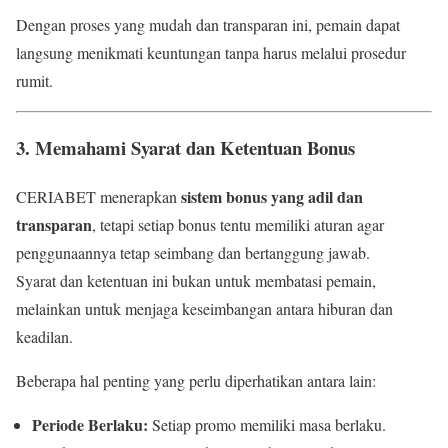
Dengan proses yang mudah dan transparan ini, pemain dapat
langsung menikmati keuntungan tanpa harus melalui prosedur
rumit.
3. Memahami Syarat dan Ketentuan Bonus
sistem bonus yang adil dan
CERIABET menerapkan
transparan
, tetapi setiap bonus tentu memiliki aturan agar
penggunaannya tetap seimbang dan bertanggung jawab.
Syarat dan ketentuan ini bukan untuk membatasi pemain,
melainkan untuk menjaga keseimbangan antara hiburan dan
keadilan.
Beberapa hal penting yang perlu diperhatikan antara lain:
Periode Berlaku:
Setiap promo memiliki masa berlaku.