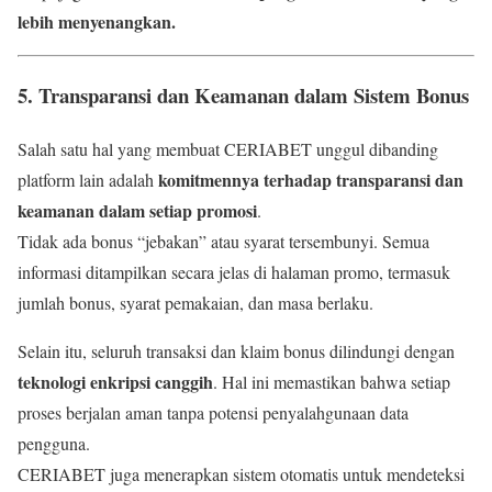
lebih menyenangkan.
5. Transparansi dan Keamanan dalam Sistem Bonus
Salah satu hal yang membuat CERIABET unggul dibanding
komitmennya terhadap transparansi dan
platform lain adalah
keamanan dalam setiap promosi
.
Tidak ada bonus “jebakan” atau syarat tersembunyi. Semua
informasi ditampilkan secara jelas di halaman promo, termasuk
jumlah bonus, syarat pemakaian, dan masa berlaku.
Selain itu, seluruh transaksi dan klaim bonus dilindungi dengan
teknologi enkripsi canggih
. Hal ini memastikan bahwa setiap
proses berjalan aman tanpa potensi penyalahgunaan data
pengguna.
CERIABET juga menerapkan sistem otomatis untuk mendeteksi