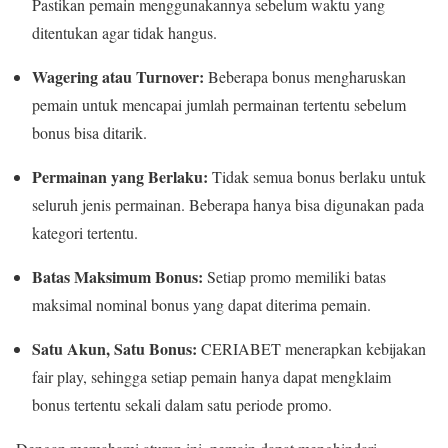
Pastikan pemain menggunakannya sebelum waktu yang
ditentukan agar tidak hangus.
Wagering atau Turnover:
Beberapa bonus mengharuskan
pemain untuk mencapai jumlah permainan tertentu sebelum
bonus bisa ditarik.
Permainan yang Berlaku:
Tidak semua bonus berlaku untuk
seluruh jenis permainan. Beberapa hanya bisa digunakan pada
kategori tertentu.
Batas Maksimum Bonus:
Setiap promo memiliki batas
maksimal nominal bonus yang dapat diterima pemain.
Satu Akun, Satu Bonus:
CERIABET menerapkan kebijakan
fair play, sehingga setiap pemain hanya dapat mengklaim
bonus tertentu sekali dalam satu periode promo.