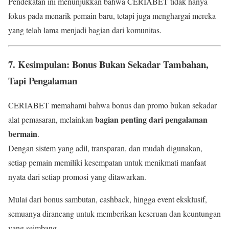
Pendekatan ini menunjukkan bahwa CERIABET tidak hanya
fokus pada menarik pemain baru, tetapi juga menghargai mereka
yang telah lama menjadi bagian dari komunitas.
7. Kesimpulan: Bonus Bukan Sekadar Tambahan,
Tapi Pengalaman
CERIABET memahami bahwa bonus dan promo bukan sekadar
bagian penting dari pengalaman
alat pemasaran, melainkan
bermain
.
Dengan sistem yang adil, transparan, dan mudah digunakan,
setiap pemain memiliki kesempatan untuk menikmati manfaat
nyata dari setiap promosi yang ditawarkan.
Mulai dari bonus sambutan, cashback, hingga event eksklusif,
semuanya dirancang untuk memberikan keseruan dan keuntungan
yang seimbang.