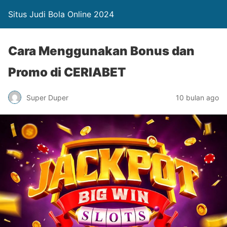
Situs Judi Bola Online 2024
Cara Menggunakan Bonus dan
Promo di CERIABET
Super Duper
10 bulan ago