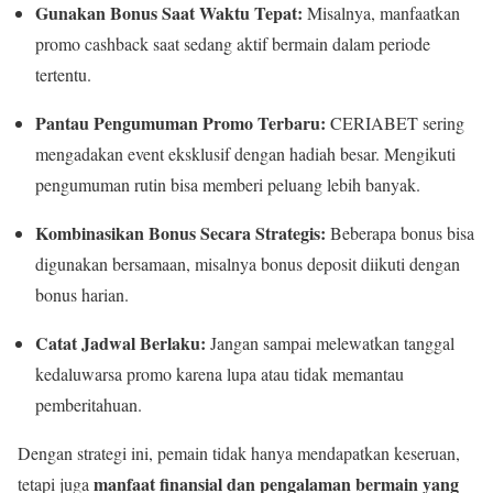
Gunakan Bonus Saat Waktu Tepat:
Misalnya, manfaatkan
promo cashback saat sedang aktif bermain dalam periode
tertentu.
Pantau Pengumuman Promo Terbaru:
CERIABET sering
mengadakan event eksklusif dengan hadiah besar. Mengikuti
pengumuman rutin bisa memberi peluang lebih banyak.
Kombinasikan Bonus Secara Strategis:
Beberapa bonus bisa
digunakan bersamaan, misalnya bonus deposit diikuti dengan
bonus harian.
Catat Jadwal Berlaku:
Jangan sampai melewatkan tanggal
kedaluwarsa promo karena lupa atau tidak memantau
pemberitahuan.
Dengan strategi ini, pemain tidak hanya mendapatkan keseruan,
manfaat finansial dan pengalaman bermain yang
tetapi juga