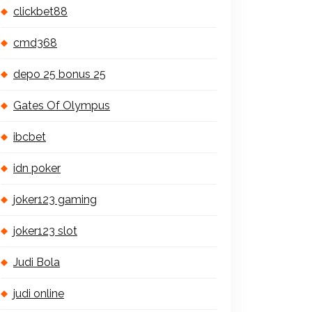
clickbet88
cmd368
depo 25 bonus 25
Gates Of Olympus
ibcbet
idn poker
joker123 gaming
joker123 slot
Judi Bola
judi online