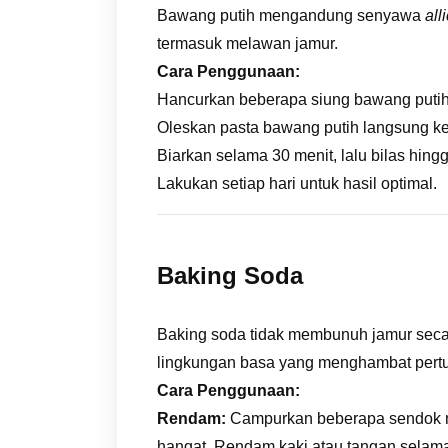
Bawang putih mengandung senyawa
all
termasuk melawan jamur.
Cara Penggunaan:
Hancurkan beberapa siung bawang puti
Oleskan pasta bawang putih langsung ke 
Biarkan selama 30 menit, lalu bilas hingg
Lakukan setiap hari untuk hasil optimal.
Baking Soda
Baking soda tidak membunuh jamur seca
lingkungan basa yang menghambat per
Cara Penggunaan:
Rendam:
Campurkan beberapa sendok ma
hangat. Rendam kaki atau tangan selama 