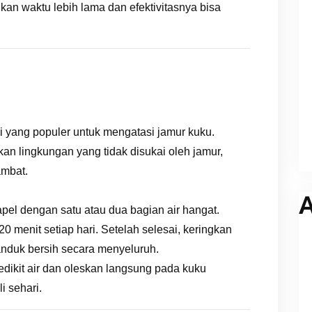
n waktu lebih lama dan efektivitasnya bisa
i yang populer untuk mengatasi jamur kuku.
n lingkungan yang tidak disukai oleh jamur,
ambat.
A
el dengan satu atau dua bagian air hangat.
 menit setiap hari. Setelah selesai, keringkan
anduk bersih secara menyeluruh.
ikit air dan oleskan langsung pada kuku
i sehari.