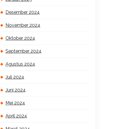
Desember 2024
November 2024
Oktober 2024
September 2024
Agustus 2024
Juli 2024
Juni 2024
Mei 2024
April 2024
Maret 2024