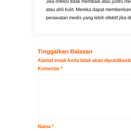
Jika infeksi tidak membaik atau justru 
atau ahli kulit. Mereka dapat memberik
perawatan medis yang lebih efektif jika d
Tinggalkan Balasan
Alamat email Anda tidak akan dipublikasik
Komentar
*
Nama
*