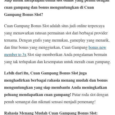
cuan gampang dan bonus menguntungkan di Cuan
Gampang Bonus Slot?
Cuan Gampang Bonus Slot adalah situs judi online terpercaya
yang menawarkan ratusan permainan slot dari berbagai provider
ternama. Dengan grafis yang memukau, gameplay yang menarik,
dan fitur bonus yang menggiurkan, Cuan Gampang
bonus new
member to 3x
Slot siap memberikan Anda pengalaman bermain
yang tak terlupakan dan kesempatan untuk meraih cuan gampang.
Lebih dari itu, Cuan Gampang Bonus Slot juga
menghadirkan berbagai rahasia menang mudah dan bonus
menguntungkan yang siap membantu Anda meningkatkan
peluang mendapatkan cuan gampang!
Putar roda slot dengan
penuh semangat dan nikmati sensasi menjadi pemenang!
Rahasia Menang Mudah Cuan Gampang Bonus Slot: