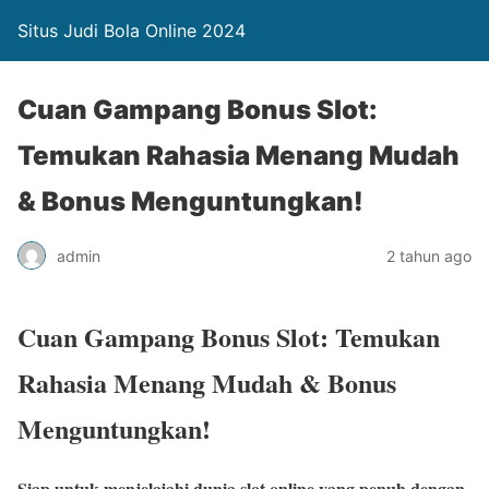
Situs Judi Bola Online 2024
Cuan Gampang Bonus Slot:
Temukan Rahasia Menang Mudah
& Bonus Menguntungkan!
admin
2 tahun ago
Cuan Gampang Bonus Slot: Temukan
Rahasia Menang Mudah & Bonus
Menguntungkan!
Siap untuk menjelajahi dunia slot online yang penuh dengan