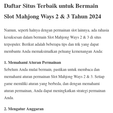
Daftar Situs Terbaik untuk Bermain
Slot Mahjong Ways 2 & 3 Tahun 2024
Namun, seperti halnya dengan permainan slot lainnya, ada rahasia
kesuksesan dalam bermain Slot Mahjong Ways 2 & 3 di situs
terpopuler. Berikut adalah beberapa tips dan trik yang dapat
membantu Anda memaksimalkan peluang kemenangan Anda:
1. Memahami Aturan Permainan
Sebelum Anda mulai bermain, pastikan untuk membaca dan
memahami aturan permainan Slot Mahjong Ways 2 & 3. Setiap
game memiliki aturan yang berbeda, dan dengan memahami
aturan permainan, Anda dapat meningkatkan strategi permainan
Anda.
2. Mengatur Anggaran