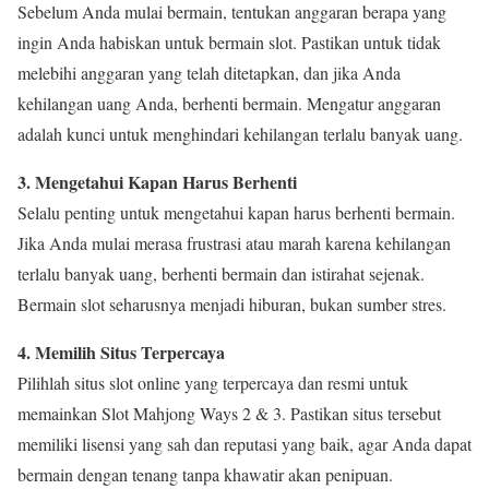
Sebelum Anda mulai bermain, tentukan anggaran berapa yang
ingin Anda habiskan untuk bermain slot. Pastikan untuk tidak
melebihi anggaran yang telah ditetapkan, dan jika Anda
kehilangan uang Anda, berhenti bermain. Mengatur anggaran
adalah kunci untuk menghindari kehilangan terlalu banyak uang.
3. Mengetahui Kapan Harus Berhenti
Selalu penting untuk mengetahui kapan harus berhenti bermain.
Jika Anda mulai merasa frustrasi atau marah karena kehilangan
terlalu banyak uang, berhenti bermain dan istirahat sejenak.
Bermain slot seharusnya menjadi hiburan, bukan sumber stres.
4. Memilih Situs Terpercaya
Pilihlah situs slot online yang terpercaya dan resmi untuk
memainkan Slot Mahjong Ways 2 & 3. Pastikan situs tersebut
memiliki lisensi yang sah dan reputasi yang baik, agar Anda dapat
bermain dengan tenang tanpa khawatir akan penipuan.