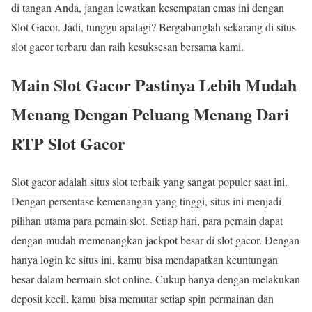
di tangan Anda, jangan lewatkan kesempatan emas ini dengan
Slot Gacor. Jadi, tunggu apalagi? Bergabunglah sekarang di situs
slot gacor terbaru dan raih kesuksesan bersama kami.
Main Slot Gacor Pastinya Lebih Mudah
Menang Dengan Peluang Menang Dari
RTP Slot Gacor
Slot gacor adalah situs slot terbaik yang sangat populer saat ini.
Dengan persentase kemenangan yang tinggi, situs ini menjadi
pilihan utama para pemain slot. Setiap hari, para pemain dapat
dengan mudah memenangkan jackpot besar di slot gacor. Dengan
hanya login ke situs ini, kamu bisa mendapatkan keuntungan
besar dalam bermain slot online. Cukup hanya dengan melakukan
deposit kecil, kamu bisa memutar setiap spin permainan dan