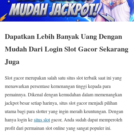
Dapatkan Lebih Banyak Uang Dengan
Mudah Dari Login Slot Gacor Sekarang
Juga
Slot gacor merupakan salah satu situs slot terbaik saat ini yang
menawarkan persentase kemenangan tinggi kepada para
pemainnya. Dikenal dengan kemudahan dalam memenangkan
jackpot besar setiap harinya, situs slot gacor menjadi pilihan
utama bagi para slotter yang ingin meraih keuntungan. Dengan
hanya login ke
situs slot
gacor, Anda sudah dapat memperoleh
profit dari permainan slot online yang sangat populer ini.