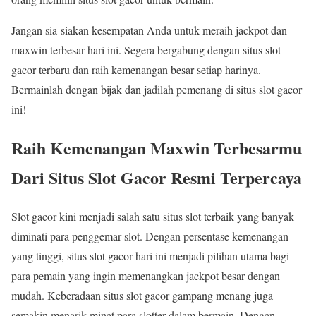
Jangan sia-siakan kesempatan Anda untuk meraih jackpot dan
maxwin terbesar hari ini. Segera bergabung dengan situs slot
gacor terbaru dan raih kemenangan besar setiap harinya.
Bermainlah dengan bijak dan jadilah pemenang di situs slot gacor
ini!
Raih Kemenangan Maxwin Terbesarmu
Dari Situs Slot Gacor Resmi Terpercaya
Slot gacor kini menjadi salah satu situs slot terbaik yang banyak
diminati para penggemar slot. Dengan persentase kemenangan
yang tinggi, situs slot gacor hari ini menjadi pilihan utama bagi
para pemain yang ingin memenangkan jackpot besar dengan
mudah. Keberadaan situs slot gacor gampang menang juga
semakin menarik minat para slotter dalam bermain. Dengan