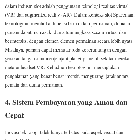
dalam industri slot adalah penggunaan teknologi realitas virtual
(VR) dan augmented reality (AR). Dalam konteks slot Spaceman,
teknologi ini membuka dimensi baru dalam permainan, di mana
pemain dapat memasuki dunia luar angkasa secara virtual dan
berinteraksi dengan elemen-elemen permainan secara lebih nyata.
Misalnya, pemain dapat memutar roda keberuntungan dengan
gerakan tangan atau menjelajahi planet-planet di sekitar mereka
melalui headset VR. Kehadiran teknologi ini menciptakan
pengalaman yang benar-benar imersif, mengurangi jarak antara
pemain dan dunia permainan.
4. Sistem Pembayaran yang Aman dan
Cepat
Inovasi teknologi tidak hanya terbatas pada aspek visual dan