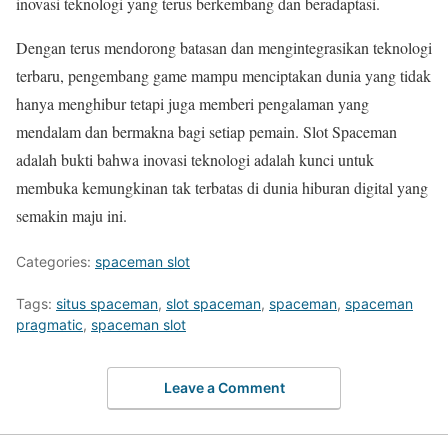
inovasi teknologi yang terus berkembang dan beradaptasi.
Dengan terus mendorong batasan dan mengintegrasikan teknologi
terbaru, pengembang game mampu menciptakan dunia yang tidak
hanya menghibur tetapi juga memberi pengalaman yang
mendalam dan bermakna bagi setiap pemain. Slot Spaceman
adalah bukti bahwa inovasi teknologi adalah kunci untuk
membuka kemungkinan tak terbatas di dunia hiburan digital yang
semakin maju ini.
Categories:
spaceman slot
Tags:
situs spaceman
,
slot spaceman
,
spaceman
,
spaceman
pragmatic
,
spaceman slot
Leave a Comment