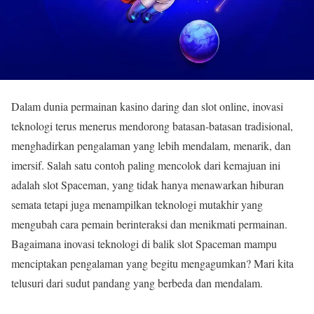
Dalam dunia permainan kasino daring dan slot online, inovasi
teknologi terus menerus mendorong batasan-batasan tradisional,
menghadirkan pengalaman yang lebih mendalam, menarik, dan
imersif. Salah satu contoh paling mencolok dari kemajuan ini
adalah slot Spaceman, yang tidak hanya menawarkan hiburan
semata tetapi juga menampilkan teknologi mutakhir yang
mengubah cara pemain berinteraksi dan menikmati permainan.
Bagaimana inovasi teknologi di balik slot Spaceman mampu
menciptakan pengalaman yang begitu mengagumkan? Mari kita
telusuri dari sudut pandang yang berbeda dan mendalam.