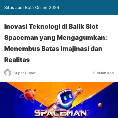
Situs Judi Bola Online 2024
Inovasi Teknologi di Balik Slot
Spaceman yang Mengagumkan:
Menembus Batas Imajinasi dan
Realitas
Super Duper
9 bulan ago