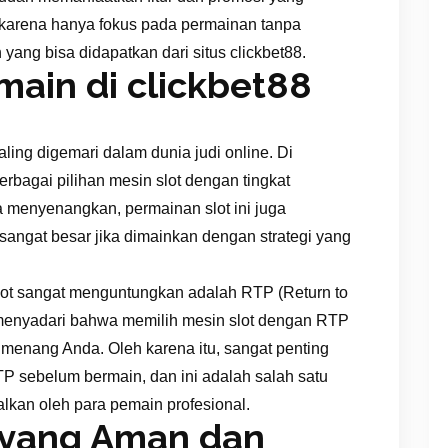
karena hanya fokus pada permainan tanpa
ang bisa didapatkan dari situs clickbet88.
ain di clickbet88
ling digemari dalam dunia judi online. Di
rbagai pilihan mesin slot dengan tingkat
menyenangkan, permainan slot ini juga
ngat besar jika dimainkan dengan strategi yang
lot sangat menguntungkan adalah RTP (Return to
k menyadari bahwa memilih mesin slot dengan RTP
 menang Anda. Oleh karena itu, sangat penting
P sebelum bermain, dan ini adalah salah satu
lkan oleh para pemain profesional.
8 yang Aman dan