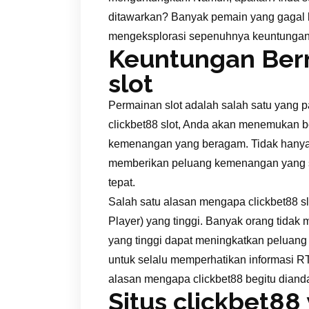
ditawarkan? Banyak pemain yang gagal 
mengeksplorasi sepenuhnya keuntungan y
Keuntungan Berm
slot
Permainan slot adalah salah satu yang pa
clickbet88 slot, Anda akan menemukan be
kemenangan yang beragam. Tidak hanya 
memberikan peluang kemenangan yang sa
tepat.
Salah satu alasan mengapa clickbet88 s
Player) yang tinggi. Banyak orang tida
yang tinggi dapat meningkatkan peluang
untuk selalu memperhatikan informasi RT
alasan mengapa clickbet88 begitu dianda
Situs clickbet8