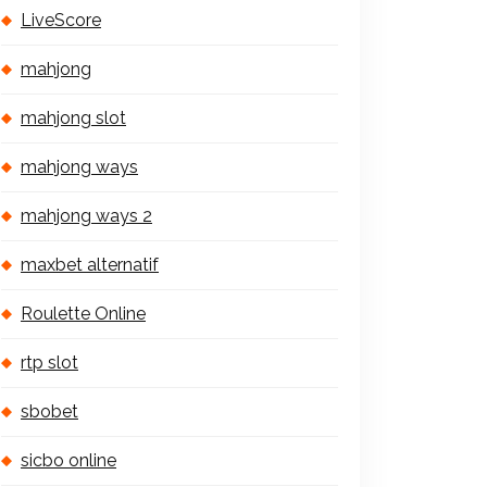
LiveScore
mahjong
mahjong slot
mahjong ways
mahjong ways 2
maxbet alternatif
Roulette Online
rtp slot
sbobet
sicbo online