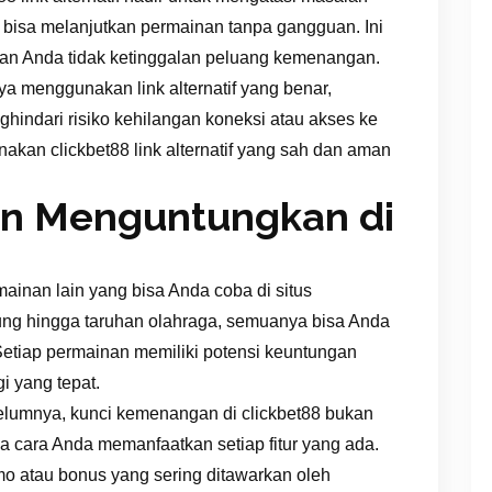
da bisa melanjutkan permainan tanpa gangguan. Ini
kan Anda tidak ketinggalan peluang kemenangan.
a menggunakan link alternatif yang benar,
hindari risiko kehilangan koneksi atau akses ke
nakan clickbet88 link alternatif yang sah dan aman
an Menguntungkan di
mainan lain yang bisa Anda coba di situs
sung hingga taruhan olahraga, semuanya bisa Anda
etiap permainan memiliki potensi keuntungan
i yang tepat.
elumnya, kunci kemenangan di clickbet88 bukan
ga cara Anda memanfaatkan setiap fitur yang ada.
o atau bonus yang sering ditawarkan oleh