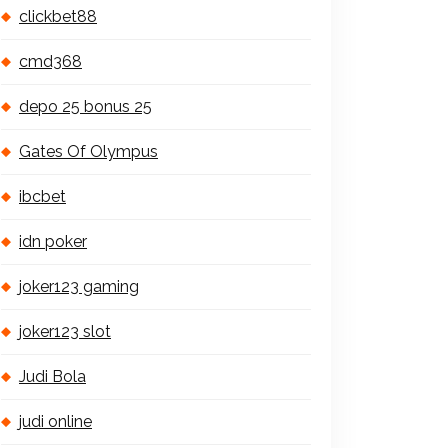
clickbet88
cmd368
depo 25 bonus 25
Gates Of Olympus
ibcbet
idn poker
joker123 gaming
joker123 slot
Judi Bola
judi online