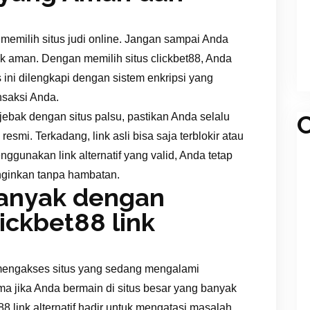
memilih situs judi online. Jangan sampai Anda
idak aman. Dengan memilih situs clickbet88, Anda
 ini dilengkapi dengan sistem enkripsi yang
nsaksi Anda.
C
ebak dengan situs palsu, pastikan Anda selalu
resmi. Terkadang, link asli bisa saja terblokir atau
gunakan link alternatif yang valid, Anda tetap
ginkan tanpa hambatan.
anyak dengan
ckbet88 link
n mengakses situs yang sedang mengalami
tama jika Anda bermain di situs besar yang banyak
8 link alternatif hadir untuk mengatasi masalah