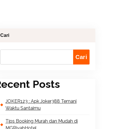
Cari
Cari
ecent Posts
JOKER123 : Apk Joker388 Temani
Waktu Santaimu
Tips Booking Murah dan Mudah di
MGRiyahHotel