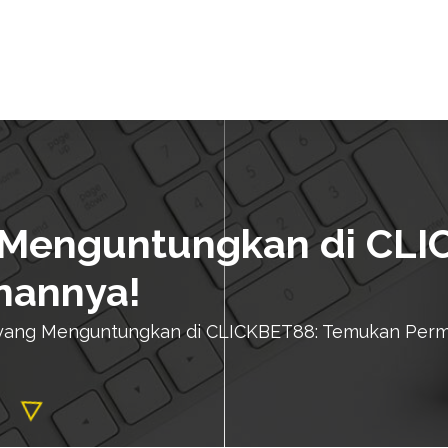
g Menguntungkan di CL
nannya!
 yang Menguntungkan di CLICKBET88: Temukan Perm