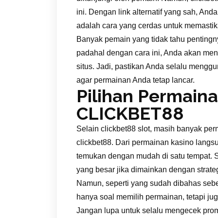
ini. Dengan link alternatif yang sah, An
adalah cara yang cerdas untuk memasti
Banyak pemain yang tidak tahu pentingny
padahal dengan cara ini, Anda akan meng
situs. Jadi, pastikan Anda selalu menggu
agar permainan Anda tetap lancar.
Pilihan Permain
CLICKBET88
Selain clickbet88 slot, masih banyak per
clickbet88. Dari permainan kasino lang
temukan dengan mudah di satu tempat. S
yang besar jika dimainkan dengan strateg
Namun, seperti yang sudah dibahas seb
hanya soal memilih permainan, tetapi ju
Jangan lupa untuk selalu mengecek prom