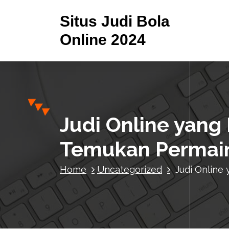
S
Situs Judi Bola
k
i
Online 2024
p
t
o
c
o
n
t
Judi Online yan
e
n
Temukan Permai
t
Home
Uncategorized
Judi Online