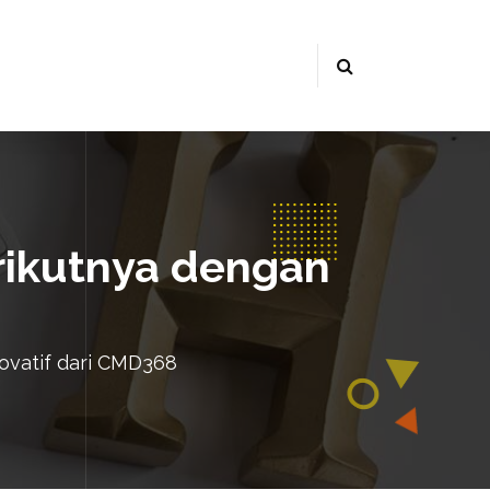
rikutnya dengan
ovatif dari CMD368