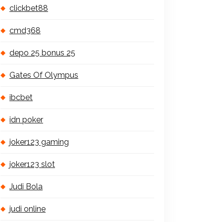
clickbet88
cmd368
depo 25 bonus 25
Gates Of Olympus
ibcbet
idn poker
joker123 gaming
joker123 slot
Judi Bola
judi online