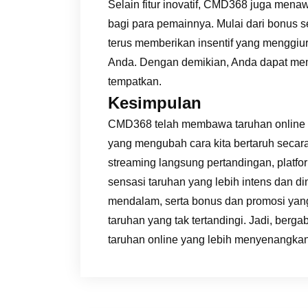
Selain fitur inovatif, CMD368 juga men
bagi para pemainnya. Mulai dari bonus 
terus memberikan insentif yang menggi
Anda. Dengan demikian, Anda dapat mema
tempatkan.
Kesimpulan
CMD368 telah membawa taruhan online ke t
yang mengubah cara kita bertaruh secara 
streaming langsung pertandingan, platf
sensasi taruhan yang lebih intens dan di
mendalam, serta bonus dan promosi y
taruhan yang tak tertandingi. Jadi, ber
taruhan online yang lebih menyenangka