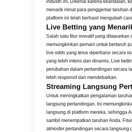
industri ini. Dikenal karena keandalan
menarik minat para penggemar taruhan da
platform ini telah berhasil mengubah car
Live Betting yang Menari
Salah satu fitur inovatif yang ditawarka
memungkinkan pemain untuk bertaruh p
live odds yang terus diperbarui secara r
yang lebih intens dan dinamis. Live be
perubahan dalam pertandingan secara 
lebih responsif dan mendebarkan.
Streaming Langsung Per
Untuk meningkatkan pengalaman taruhan
langsung pertandingan. Ini memungkink
langsung di platform mereka, sehingg
sambil menempatkan taruhan Anda. Fitu
atmosfer pertandingan secara langsung 