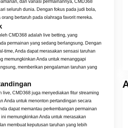
, keamanan, dan variasi permainannya, CMD368
ri seluruh dunia. Dengan fokus pada judi bola,
a orang bertaruh pada olahraga favorit mereka.
k
n oleh CMD368 adalah live betting, yang
ada permainan yang sedang berlangsung. Dengan
eal-time, Anda dapat merasakan sensasi taruhan
tting memungkinkan Anda untuk menanggapi
langsung, memberikan pengalaman taruhan yang
A
tandingan
 live, CMD368 juga menyediakan fitur streaming
an Anda untuk menonton pertandingan secara
a Anda dapat memantau perkembangan permainan
r ini memungkinkan Anda untuk merasakan
dan membuat keputusan taruhan yang lebih