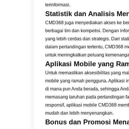
terinformasi.
Statistik dan Analisis M
CMD368 juga menyediakan akses ke berba
berbagai tim dan kompetisi. Dengan info
yang lebih cerdas dan strategis. Dari sta
dalam pertandingan tertentu, CMD368 m
untuk meningkatkan peluang kemenanga
Aplikasi Mobile yang R
Untuk memastikan aksesibilitas yang m
mobile yang ramah pengguna. Aplikasi 
di mana pun Anda berada, sehingga Anda
memasang taruhan pada pertandingan fav
responsif, aplikasi mobile CMD368 mem
mudah dan lebih menyenangkan.
Bonus dan Promosi Mena