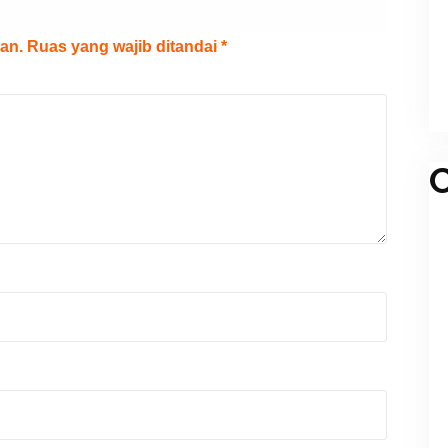
an.
Ruas yang wajib ditandai
*
C