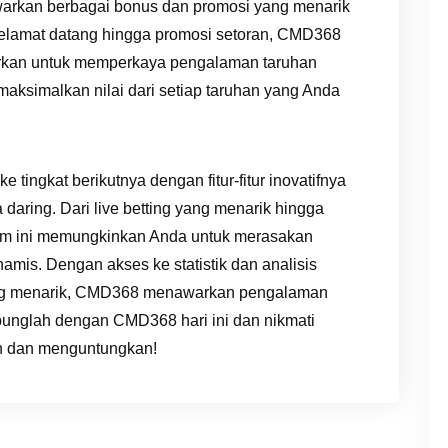
awarkan berbagai bonus dan promosi yang menarik
selamat datang hingga promosi setoran, CMD368
urkan untuk memperkaya pengalaman taruhan
ksimalkan nilai dari setiap taruhan yang Anda
ingkat berikutnya dengan fitur-fitur inovatifnya
daring. Dari live betting yang menarik hingga
orm ini memungkinkan Anda untuk merasakan
namis. Dengan akses ke statistik dan analisis
ang menarik, CMD368 menawarkan pengalaman
gabunglah dengan CMD368 hari ini dan nikmati
n dan menguntungkan!