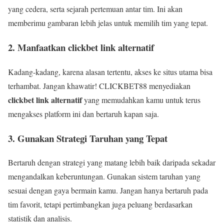
yang cedera, serta sejarah pertemuan antar tim. Ini akan
memberimu gambaran lebih jelas untuk memilih tim yang tepat.
2. Manfaatkan
clickbet link alternatif
Kadang-kadang, karena alasan tertentu, akses ke situs utama bisa
terhambat. Jangan khawatir! CLICKBET88 menyediakan
clickbet link alternatif
yang memudahkan kamu untuk terus
mengakses platform ini dan bertaruh kapan saja.
3. Gunakan Strategi Taruhan yang Tepat
Bertaruh dengan strategi yang matang lebih baik daripada sekadar
mengandalkan keberuntungan. Gunakan sistem taruhan yang
sesuai dengan gaya bermain kamu. Jangan hanya bertaruh pada
tim favorit, tetapi pertimbangkan juga peluang berdasarkan
statistik dan analisis.