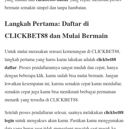
bermain semakin simpel dan tanpa hambatan.
Langkah Pertama: Daftar di
CLICKBET88 dan Mulai Bermain
Untuk mulai merasakan sensasi kemenangan di CLICKBET88,
clickbet88
langkah pertama yang harus kamu lakukan adalah
daftar
. Proses pendaftarannya sangat mudah dan cepat, hanya
dengan beberapa klik, kamu sudah bisa mulai bermain. Jangan
lewatkan kesempatan ini, karena semakin cepat kamu mendaftar,
semakin cepat juga kamu bisa menikmati berbagai permainan
menarik yang tersedia di CLICKBET88.
clickbet88
Setelah proses pendaftaran selesai, saatnya melakukan
login
untuk mengakses akun kamu. Pastikan kamu menggunakan
data yang benar agar tidak mengalami masalah saat masuk ke