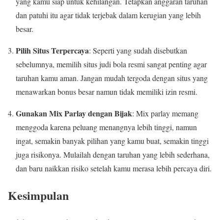
yang kamu siap untuk kehilangan. Tetapkan anggaran taruhan
dan patuhi itu agar tidak terjebak dalam kerugian yang lebih
besar.
Pilih Situs Terpercaya
: Seperti yang sudah disebutkan
sebelumnya, memilih situs judi bola resmi sangat penting agar
taruhan kamu aman. Jangan mudah tergoda dengan situs yang
menawarkan bonus besar namun tidak memiliki izin resmi.
Gunakan Mix Parlay dengan Bijak
: Mix parlay memang
menggoda karena peluang menangnya lebih tinggi, namun
ingat, semakin banyak pilihan yang kamu buat, semakin tinggi
juga risikonya. Mulailah dengan taruhan yang lebih sederhana,
dan baru naikkan risiko setelah kamu merasa lebih percaya diri.
Kesimpulan