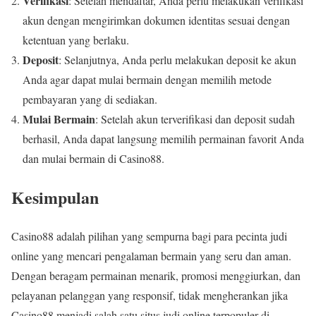
Verifikasi
: Setelah mendaftar, Anda perlu melakukan verifikasi
akun dengan mengirimkan dokumen identitas sesuai dengan
ketentuan yang berlaku.
Deposit
: Selanjutnya, Anda perlu melakukan deposit ke akun
Anda agar dapat mulai bermain dengan memilih metode
pembayaran yang di sediakan.
Mulai Bermain
: Setelah akun terverifikasi dan deposit sudah
berhasil, Anda dapat langsung memilih permainan favorit Anda
dan mulai bermain di Casino88.
Kesimpulan
Casino88 adalah pilihan yang sempurna bagi para pecinta judi
online yang mencari pengalaman bermain yang seru dan aman.
Dengan beragam permainan menarik, promosi menggiurkan, dan
pelayanan pelanggan yang responsif, tidak mengherankan jika
Casino88 menjadi salah satu situs judi online terpopuler di