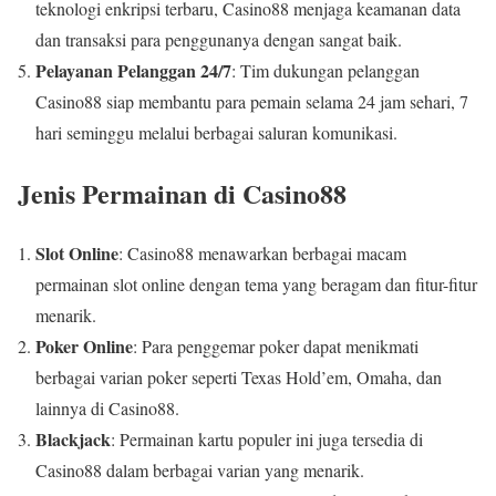
teknologi enkripsi terbaru, Casino88 menjaga keamanan data
dan transaksi para penggunanya dengan sangat baik.
Pelayanan Pelanggan 24/7
: Tim dukungan pelanggan
Casino88 siap membantu para pemain selama 24 jam sehari, 7
hari seminggu melalui berbagai saluran komunikasi.
Jenis Permainan di Casino88
Slot Online
: Casino88 menawarkan berbagai macam
permainan slot online dengan tema yang beragam dan fitur-fitur
menarik.
Poker Online
: Para penggemar poker dapat menikmati
berbagai varian poker seperti Texas Hold’em, Omaha, dan
lainnya di Casino88.
Blackjack
: Permainan kartu populer ini juga tersedia di
Casino88 dalam berbagai varian yang menarik.