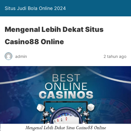
Situs Judi Bola Online 2024
Mengenal Lebih Dekat Situs
Casino88 Online
admin
2 tahun ago