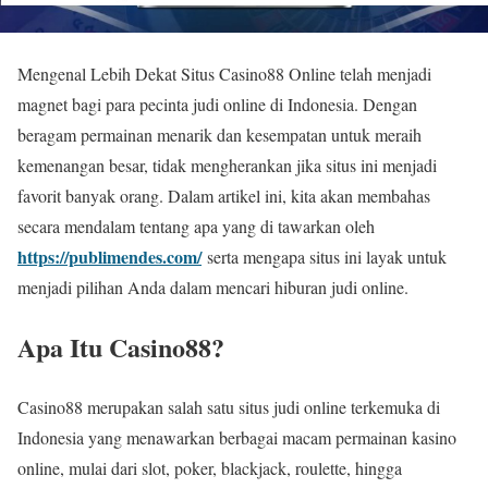
Mengenal Lebih Dekat Situs Casino88 Online telah menjadi
magnet bagi para pecinta judi online di Indonesia. Dengan
beragam permainan menarik dan kesempatan untuk meraih
kemenangan besar, tidak mengherankan jika situs ini menjadi
favorit banyak orang. Dalam artikel ini, kita akan membahas
secara mendalam tentang apa yang di tawarkan oleh
https://publimendes.com/
serta mengapa situs ini layak untuk
menjadi pilihan Anda dalam mencari hiburan judi online.
Apa Itu Casino88?
Casino88 merupakan salah satu situs judi online terkemuka di
Indonesia yang menawarkan berbagai macam permainan kasino
online, mulai dari slot, poker, blackjack, roulette, hingga